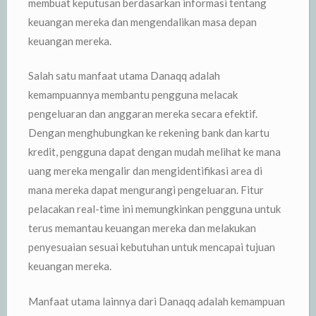
membuat keputusan berdasarkan informasi tentang
keuangan mereka dan mengendalikan masa depan
keuangan mereka.
Salah satu manfaat utama Danaqq adalah
kemampuannya membantu pengguna melacak
pengeluaran dan anggaran mereka secara efektif.
Dengan menghubungkan ke rekening bank dan kartu
kredit, pengguna dapat dengan mudah melihat ke mana
uang mereka mengalir dan mengidentifikasi area di
mana mereka dapat mengurangi pengeluaran. Fitur
pelacakan real-time ini memungkinkan pengguna untuk
terus memantau keuangan mereka dan melakukan
penyesuaian sesuai kebutuhan untuk mencapai tujuan
keuangan mereka.
Manfaat utama lainnya dari Danaqq adalah kemampuan