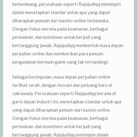
berkembang, perusahaan seperti Rajajudiqq memimpin
dalam menetapkan standar untuk apa yang dapat
diharapkan pemain dari kasino online terkemuka.
Dengan fokus mereka pada keamanan, berbagai
permainan, dan komitmen untuk berjudi yang
bertanggung jawab, Rajajudiqq membentuk masa depan
perjudian online dan memberikan para pemain
pengalaman bermain game yang tak tertandingi.
Sebagai kesimpulan, masa depan perjudian online
terlihat cerah, dengan inovasi dan peluang baru di
cakrawala. Perusahaan seperti Rajajudiqq berada di
garis depan industri ini, menetapkan standar untuk apa
yang dapat diharapkan pemain dari kasino online.
Dengan fokus mereka pada keamanan, berbagai
permainan, dan komitmen untuk berjudi yang
bertanggung jawab, Rajajudiqq memimpin dalam