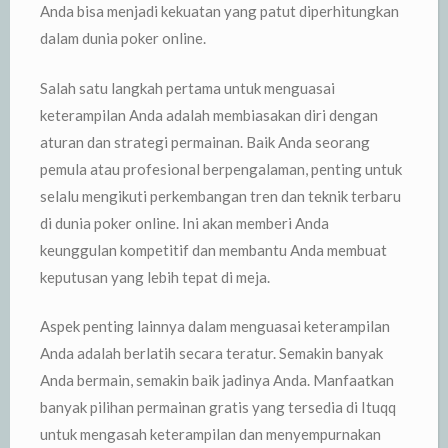
Anda bisa menjadi kekuatan yang patut diperhitungkan
dalam dunia poker online.
Salah satu langkah pertama untuk menguasai
keterampilan Anda adalah membiasakan diri dengan
aturan dan strategi permainan. Baik Anda seorang
pemula atau profesional berpengalaman, penting untuk
selalu mengikuti perkembangan tren dan teknik terbaru
di dunia poker online. Ini akan memberi Anda
keunggulan kompetitif dan membantu Anda membuat
keputusan yang lebih tepat di meja.
Aspek penting lainnya dalam menguasai keterampilan
Anda adalah berlatih secara teratur. Semakin banyak
Anda bermain, semakin baik jadinya Anda. Manfaatkan
banyak pilihan permainan gratis yang tersedia di Ituqq
untuk mengasah keterampilan dan menyempurnakan