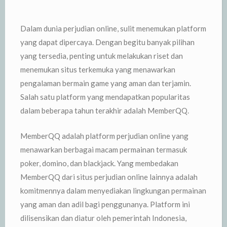
Dalam dunia perjudian online, sulit menemukan platform
yang dapat dipercaya. Dengan begitu banyak pilihan
yang tersedia, penting untuk melakukan riset dan
menemukan situs terkemuka yang menawarkan
pengalaman bermain game yang aman dan terjamin.
Salah satu platform yang mendapatkan popularitas
dalam beberapa tahun terakhir adalah MemberQQ.
MemberQQ adalah platform perjudian online yang
menawarkan berbagai macam permainan termasuk
poker, domino, dan blackjack. Yang membedakan
MemberQQ dari situs perjudian online lainnya adalah
komitmennya dalam menyediakan lingkungan permainan
yang aman dan adil bagi penggunanya. Platform ini
dilisensikan dan diatur oleh pemerintah Indonesia,