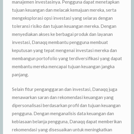
manajemen investasinya. Pengguna dapat menetapkan
tujuan keuangan dan melacak kemajuan mereka, serta
mengeksplorasi opsi investasi yang selaras dengan
toleransi risiko dan tujuan keuangan mereka. Dengan
menyediakan akses ke berbagai produk dan layanan
investasi, Danaqq membantu pengguna membuat
keputusan yang tepat mengenai investasi mereka dan
membangun portofolio yang terdiversifikasi yang dapat
membantu mereka mencapai tujuan keuangan jangka
panjang.
Selain fitur penganggaran dan investasi, Danaqq juga
menawarkan saran dan rekomendasi keuangan yang
dipersonalisasi berdasarkan profil dan tujuan keuangan
pengguna. Dengan menganalisis data keuangan dan
kebiasaan belanja pengguna, Danaqq dapat memberikan
rekomendasi yang disesuaikan untuk meningkatkan