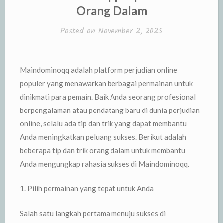
Orang Dalam
Posted on
November 2, 2025
Maindominoqq adalah platform perjudian online
populer yang menawarkan berbagai permainan untuk
dinikmati para pemain. Baik Anda seorang profesional
berpengalaman atau pendatang baru di dunia perjudian
online, selalu ada tip dan trik yang dapat membantu
Anda meningkatkan peluang sukses. Berikut adalah
beberapa tip dan trik orang dalam untuk membantu
Anda mengungkap rahasia sukses di Maindominoqq.
1. Pilih permainan yang tepat untuk Anda
Salah satu langkah pertama menuju sukses di