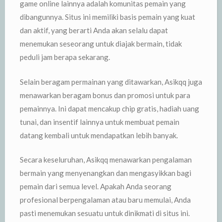
game online lainnya adalah komunitas pemain yang
dibangunnya. Situs ini memiliki basis pemain yang kuat
dan aktif, yang berarti Anda akan selalu dapat
menemukan seseorang untuk diajak bermain, tidak
peduli jam berapa sekarang.
Selain beragam permainan yang ditawarkan, Asikqq juga
menawarkan beragam bonus dan promosi untuk para
pemainnya. Ini dapat mencakup chip gratis, hadiah uang
tunai, dan insentif lainnya untuk membuat pemain
datang kembali untuk mendapatkan lebih banyak.
Secara keseluruhan, Asikqq menawarkan pengalaman
bermain yang menyenangkan dan mengasyikkan bagi
pemain dari semua level. Apakah Anda seorang
profesional berpengalaman atau baru memulai, Anda
pasti menemukan sesuatu untuk dinikmati di situs ini.