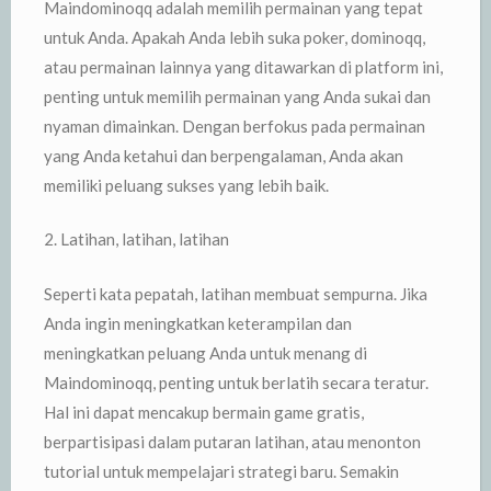
Maindominoqq adalah memilih permainan yang tepat
untuk Anda. Apakah Anda lebih suka poker, dominoqq,
atau permainan lainnya yang ditawarkan di platform ini,
penting untuk memilih permainan yang Anda sukai dan
nyaman dimainkan. Dengan berfokus pada permainan
yang Anda ketahui dan berpengalaman, Anda akan
memiliki peluang sukses yang lebih baik.
2. Latihan, latihan, latihan
Seperti kata pepatah, latihan membuat sempurna. Jika
Anda ingin meningkatkan keterampilan dan
meningkatkan peluang Anda untuk menang di
Maindominoqq, penting untuk berlatih secara teratur.
Hal ini dapat mencakup bermain game gratis,
berpartisipasi dalam putaran latihan, atau menonton
tutorial untuk mempelajari strategi baru. Semakin