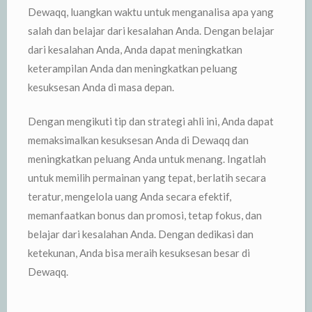
Dewaqq, luangkan waktu untuk menganalisa apa yang
salah dan belajar dari kesalahan Anda. Dengan belajar
dari kesalahan Anda, Anda dapat meningkatkan
keterampilan Anda dan meningkatkan peluang
kesuksesan Anda di masa depan.
Dengan mengikuti tip dan strategi ahli ini, Anda dapat
memaksimalkan kesuksesan Anda di Dewaqq dan
meningkatkan peluang Anda untuk menang. Ingatlah
untuk memilih permainan yang tepat, berlatih secara
teratur, mengelola uang Anda secara efektif,
memanfaatkan bonus dan promosi, tetap fokus, dan
belajar dari kesalahan Anda. Dengan dedikasi dan
ketekunan, Anda bisa meraih kesuksesan besar di
Dewaqq.