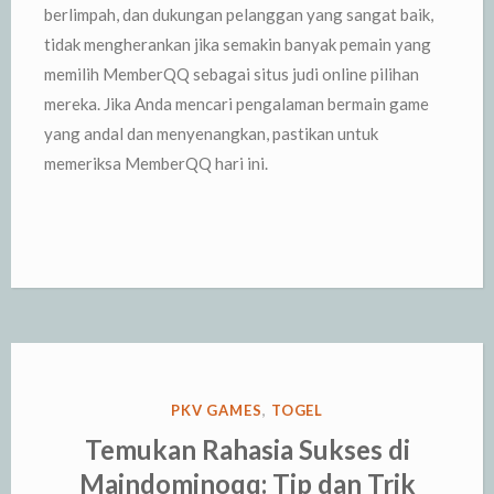
berlimpah, dan dukungan pelanggan yang sangat baik,
tidak mengherankan jika semakin banyak pemain yang
memilih MemberQQ sebagai situs judi online pilihan
mereka. Jika Anda mencari pengalaman bermain game
yang andal dan menyenangkan, pastikan untuk
memeriksa MemberQQ hari ini.
POSTED
PKV GAMES
,
TOGEL
IN
Temukan Rahasia Sukses di
Maindominoqq: Tip dan Trik