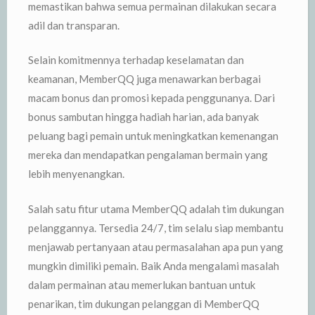
memastikan bahwa semua permainan dilakukan secara
adil dan transparan.
Selain komitmennya terhadap keselamatan dan
keamanan, MemberQQ juga menawarkan berbagai
macam bonus dan promosi kepada penggunanya. Dari
bonus sambutan hingga hadiah harian, ada banyak
peluang bagi pemain untuk meningkatkan kemenangan
mereka dan mendapatkan pengalaman bermain yang
lebih menyenangkan.
Salah satu fitur utama MemberQQ adalah tim dukungan
pelanggannya. Tersedia 24/7, tim selalu siap membantu
menjawab pertanyaan atau permasalahan apa pun yang
mungkin dimiliki pemain. Baik Anda mengalami masalah
dalam permainan atau memerlukan bantuan untuk
penarikan, tim dukungan pelanggan di MemberQQ