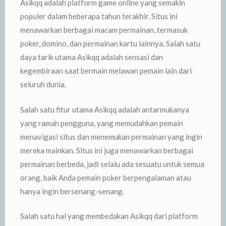
Asikqq adalah platform game online yang semakin
populer dalam beberapa tahun terakhir. Situs ini
menawarkan berbagai macam permainan, termasuk
poker, domino, dan permainan kartu lainnya. Salah satu
daya tarik utama Asikqq adalah sensasi dan
kegembiraan saat bermain melawan pemain lain dari
seluruh dunia.
Salah satu fitur utama Asikqq adalah antarmukanya
yang ramah pengguna, yang memudahkan pemain
menavigasi situs dan menemukan permainan yang ingin
mereka mainkan. Situs ini juga menawarkan berbagai
permainan berbeda, jadi selalu ada sesuatu untuk semua
orang, baik Anda pemain poker berpengalaman atau
hanya ingin bersenang-senang.
Salah satu hal yang membedakan Asikqq dari platform