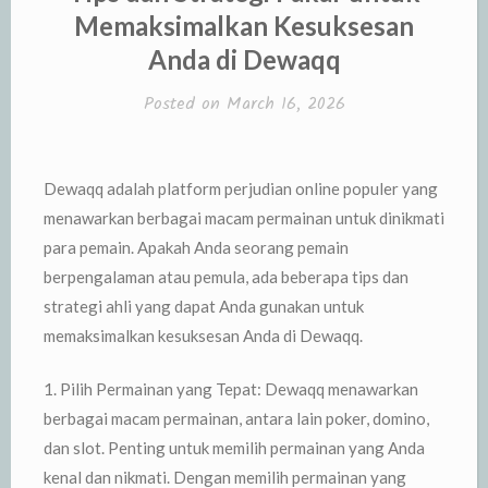
Memaksimalkan Kesuksesan
Anda di Dewaqq
Posted on
March 16, 2026
Dewaqq adalah platform perjudian online populer yang
menawarkan berbagai macam permainan untuk dinikmati
para pemain. Apakah Anda seorang pemain
berpengalaman atau pemula, ada beberapa tips dan
strategi ahli yang dapat Anda gunakan untuk
memaksimalkan kesuksesan Anda di Dewaqq.
1. Pilih Permainan yang Tepat: Dewaqq menawarkan
berbagai macam permainan, antara lain poker, domino,
dan slot. Penting untuk memilih permainan yang Anda
kenal dan nikmati. Dengan memilih permainan yang