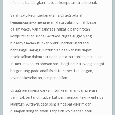
efisien dibandingkan metode komputasi tradisional.
Salah satu keunggulan utama Orqq2 adalah
kemampuannya menangani data dalam jumlah besar
dalam waktu yang sangat singkat dibandingkan
komputer tradisional. Artinya, tugas-tugas yang
biasanya membutuhkan waktu berhari-hari atau
berminggu-minggu untuk diselesaikan kini dapat
diselesaikan dalam hitungan jam atau bahkan menit. Hal
ini merupakan terobosan baru bagi industri yang sangat
bergantung pada analisis data, seperti keuangan,
layanan kesehatan, dan penelitian.
Orqq2 juga menawarkan fitur keamanan dan privasi
yang tak tertandingi, berkat penggunaan teknik enkripsi
kuantum. Artinya, data sensitif dapat dikirim dan
disimpan dengan aman, tanpa risiko disadap atau