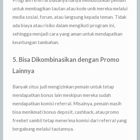
Program referral biasanya hanya membutuhkan pemain
untuk membagikan tautan atau kode unik mereka melalui
media sosial, forum, atau langsung kepada teman. Tidak
ada biaya atau risiko dalam mengikuti program ini,
sehingga menjadi cara yang aman untuk mendapatkan
keuntungan tambahan.
5.
Bisa Dikombinasikan dengan Promo
Lainnya
Banyak situs judi mengizinkan pemain untuk tetap
mendapatkan bonus lain meskipun mereka sudah
mendapatkan komisi referral. Misalnya, pemain masih
bisa menikmati bonus deposit, cashback, atau promo
freebet sambil tetap menerima komisi dari referral yang
bergabung melalui tautannya.