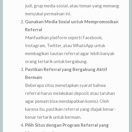
judi, grup media sosial, atau teman yang memang
menyukai permainan ini.
Gunakan Media Sosial untuk Mempromosikan
Referral
Manfaatkan platform seperti Facebook,
Instagram, Twitter, atau WhatsApp untuk
membagikan tautan referral agar lebih banyak
orang tertarik untuk bergabung.
Pastikan Referral yang Bergabung Aktif
Bermain
Beberapa situs menetapkan syarat bahwa
referral harus melakukan deposit atau taruhan
agar pemain bisa mendapatkan komisi. Oleh
karena itu, pastikan referral yang diajak benar-
benar tertarik untuk bermain.
Pilih Situs dengan Program Referral yang