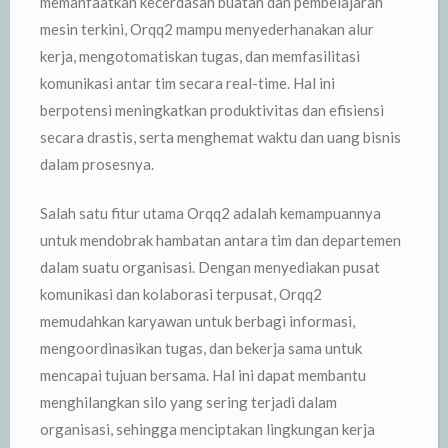
memanfaatkan kecerdasan buatan dan pembelajaran
mesin terkini, Orqq2 mampu menyederhanakan alur
kerja, mengotomatiskan tugas, dan memfasilitasi
komunikasi antar tim secara real-time. Hal ini
berpotensi meningkatkan produktivitas dan efisiensi
secara drastis, serta menghemat waktu dan uang bisnis
dalam prosesnya.
Salah satu fitur utama Orqq2 adalah kemampuannya
untuk mendobrak hambatan antara tim dan departemen
dalam suatu organisasi. Dengan menyediakan pusat
komunikasi dan kolaborasi terpusat, Orqq2
memudahkan karyawan untuk berbagi informasi,
mengoordinasikan tugas, dan bekerja sama untuk
mencapai tujuan bersama. Hal ini dapat membantu
menghilangkan silo yang sering terjadi dalam
organisasi, sehingga menciptakan lingkungan kerja