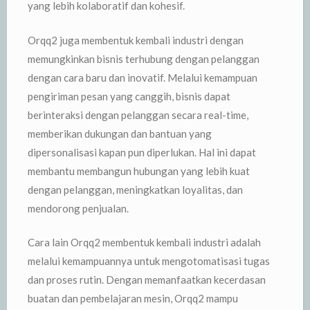
yang lebih kolaboratif dan kohesif.
Orqq2 juga membentuk kembali industri dengan
memungkinkan bisnis terhubung dengan pelanggan
dengan cara baru dan inovatif. Melalui kemampuan
pengiriman pesan yang canggih, bisnis dapat
berinteraksi dengan pelanggan secara real-time,
memberikan dukungan dan bantuan yang
dipersonalisasi kapan pun diperlukan. Hal ini dapat
membantu membangun hubungan yang lebih kuat
dengan pelanggan, meningkatkan loyalitas, dan
mendorong penjualan.
Cara lain Orqq2 membentuk kembali industri adalah
melalui kemampuannya untuk mengotomatisasi tugas
dan proses rutin. Dengan memanfaatkan kecerdasan
buatan dan pembelajaran mesin, Orqq2 mampu