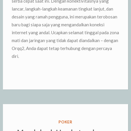
serba cepat saat ini. Dengan konektivitasnya yang
lancar, langkah-langkah keamanan tingkat lanjut, dan
desain yang ramah pengguna, ini merupakan terobosan
baru bagi siapa saja yang mengandalkan koneksi
internet yang andal. Ucapkan selamat tinggal pada zona
mati dan jaringan yang tidak dapat diandalkan – dengan
Orqq2, Anda dapat tetap terhubung dengan percaya
diri.
POSTED
POKER
IN