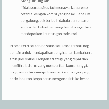
Menguntungkan
Tidak semua situs judi menawarkan promo
referral dengan komisi yang besar. Sebelum
bergabung, cek terlebih dahulu persentase
komisi dan ketentuan yang berlaku agar bisa
mendapatkan keuntungan maksimal.
Promo referral adalah salah satu cara terbaik bagi
pemain untuk mendapatkan penghasilan tambahan di
situs judi online. Dengan strategi yang tepat dan
memilih platform yang memberikan komisi tinggi,
program ini bisa menjadi sumber keuntungan yang
berkelanjutan tanpa harus mengambil risiko besar.