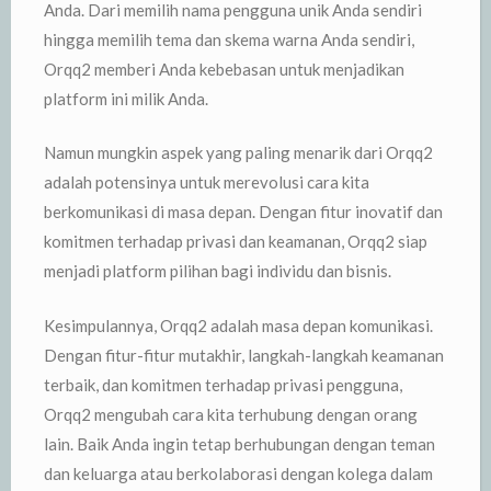
Anda. Dari memilih nama pengguna unik Anda sendiri
hingga memilih tema dan skema warna Anda sendiri,
Orqq2 memberi Anda kebebasan untuk menjadikan
platform ini milik Anda.
Namun mungkin aspek yang paling menarik dari Orqq2
adalah potensinya untuk merevolusi cara kita
berkomunikasi di masa depan. Dengan fitur inovatif dan
komitmen terhadap privasi dan keamanan, Orqq2 siap
menjadi platform pilihan bagi individu dan bisnis.
Kesimpulannya, Orqq2 adalah masa depan komunikasi.
Dengan fitur-fitur mutakhir, langkah-langkah keamanan
terbaik, dan komitmen terhadap privasi pengguna,
Orqq2 mengubah cara kita terhubung dengan orang
lain. Baik Anda ingin tetap berhubungan dengan teman
dan keluarga atau berkolaborasi dengan kolega dalam