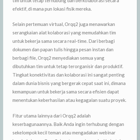
tim untuk tetap terhubung dan berkolaborasi secara
efektif, di mana pun lokasi fisik mereka.
Selain pertemuan virtual, Orqq2 juga menawarkan
serangkaian alat kolaborasi yang memudahkan tim
untuk bekerja sama secara real-time. Dari berbagi
dokumen dan papan tulis hingga pesan instan dan
berbagi file, Orqq2 menyediakan semua yang
dibutuhkan tim untuk tetap terorganisir dan produktif.
Tingkat konektivitas dan kolaborasi ini sangat penting
dalam dunia bisnis yang bergerak cepat saat ini, dimana
kemampuan untuk bekerja sama secara efisien dapat
menentukan keberhasilan atau kegagalan suatu proyek.
Fitur utama lainnya dari Orqq2 adalah
keserbagunaannya. Baik Anda ingin terhubung dengan
sekelompok kecil teman atau mengadakan webinar