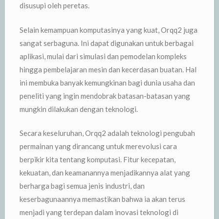
disusupi oleh peretas.
Selain kemampuan komputasinya yang kuat, Orqq2 juga
sangat serbaguna. Ini dapat digunakan untuk berbagai
aplikasi, mulai dari simulasi dan pemodelan kompleks
hingga pembelajaran mesin dan kecerdasan buatan. Hal
ini membuka banyak kemungkinan bagi dunia usaha dan
peneliti yang ingin mendobrak batasan-batasan yang
mungkin dilakukan dengan teknologi.
Secara keseluruhan, Orqq2 adalah teknologi pengubah
permainan yang dirancang untuk merevolusi cara
berpikir kita tentang komputasi. Fitur kecepatan,
kekuatan, dan keamanannya menjadikannya alat yang
berharga bagi semua jenis industri, dan
keserbagunaannya memastikan bahwa ia akan terus
menjadi yang terdepan dalam inovasi teknologi di