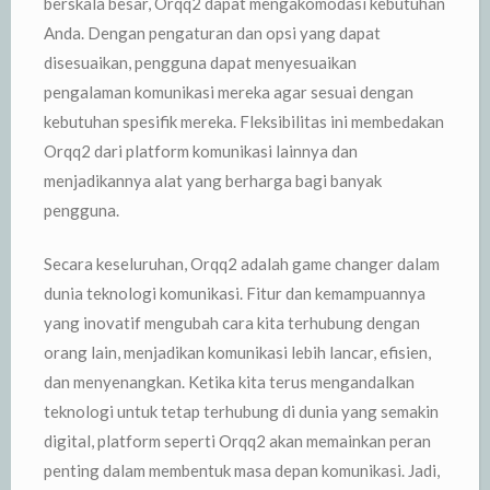
berskala besar, Orqq2 dapat mengakomodasi kebutuhan
Anda. Dengan pengaturan dan opsi yang dapat
disesuaikan, pengguna dapat menyesuaikan
pengalaman komunikasi mereka agar sesuai dengan
kebutuhan spesifik mereka. Fleksibilitas ini membedakan
Orqq2 dari platform komunikasi lainnya dan
menjadikannya alat yang berharga bagi banyak
pengguna.
Secara keseluruhan, Orqq2 adalah game changer dalam
dunia teknologi komunikasi. Fitur dan kemampuannya
yang inovatif mengubah cara kita terhubung dengan
orang lain, menjadikan komunikasi lebih lancar, efisien,
dan menyenangkan. Ketika kita terus mengandalkan
teknologi untuk tetap terhubung di dunia yang semakin
digital, platform seperti Orqq2 akan memainkan peran
penting dalam membentuk masa depan komunikasi. Jadi,