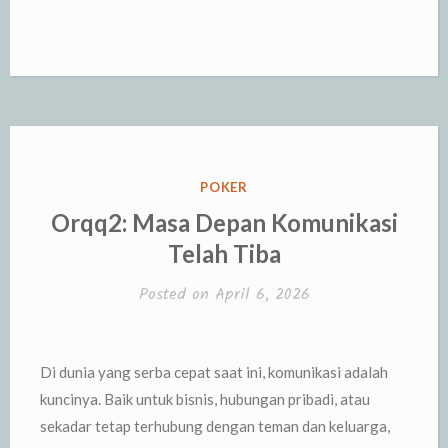
POSTED
POKER
IN
Orqq2: Masa Depan Komunikasi
Telah Tiba
Posted on
April 6, 2026
Di dunia yang serba cepat saat ini, komunikasi adalah
kuncinya. Baik untuk bisnis, hubungan pribadi, atau
sekadar tetap terhubung dengan teman dan keluarga,