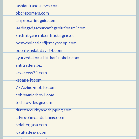
fashiontrandsnews.com
bbcreporters.com
cryptocasinoguid.com
leadingedgemarketingsolutionsmi.com
kastratigeneralcontractinginc.co
bestwholesalenfljerseysshop.com
openlivinglabdays14.com
ayurvedakonsultti-kari-nokela.com
antitraders.biz
aryanews24.com
xscape-it.com
777azino-mobile.com
cobbseniorbowl.com
technowdesign.com
durexsecurityandshipping.com
cityroofingandplannig.com
ivdabergasa.com
juyultadesga.com