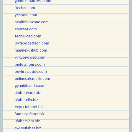
gundembalikesir.com
itechar.com
yesbold.com
healthhubzone.com
ebaraat.com
techjuiced.com
byteboosttech.com
magnexushub.com
virtuogoweb.com
biglotshours.com
buyliraglutide.com
onlinesafemeds.com
gyanibhandar.com
ufabetwarp.biz
ufabetclip.biz
expertufabet.biz
fantasyufabet.biz
ufabetsiam.biz
swissufabet.biz