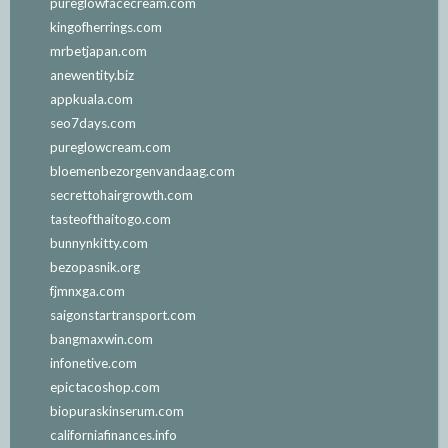
pureglowfacecream.com
kingofherrings.com
mrbetjapan.com
anewentity.biz
appkuala.com
seo7days.com
pureglowcream.com
bloemenbezorgenvandaag.com
secrettohairgrowth.com
tasteofthaitogo.com
bunnynkitty.com
bezopasnik.org
fjmnxga.com
saigonstartransport.com
bangmaxwin.com
infonetive.com
epictacoshop.com
biopuraskinserum.com
californiafinances.info