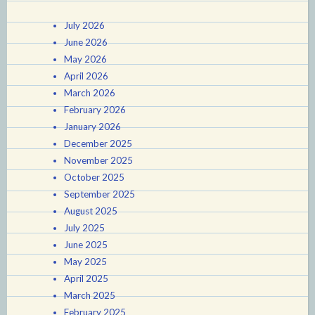
July 2026
June 2026
May 2026
April 2026
March 2026
February 2026
January 2026
December 2025
November 2025
October 2025
September 2025
August 2025
July 2025
June 2025
May 2025
April 2025
March 2025
February 2025