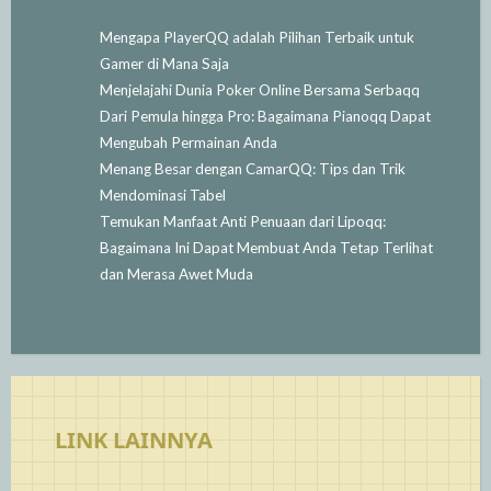
Mengapa PlayerQQ adalah Pilihan Terbaik untuk
Gamer di Mana Saja
Menjelajahi Dunia Poker Online Bersama Serbaqq
Dari Pemula hingga Pro: Bagaimana Pianoqq Dapat
Mengubah Permainan Anda
Menang Besar dengan CamarQQ: Tips dan Trik
Mendominasi Tabel
Temukan Manfaat Anti Penuaan dari Lipoqq:
Bagaimana Ini Dapat Membuat Anda Tetap Terlihat
dan Merasa Awet Muda
LINK LAINNYA