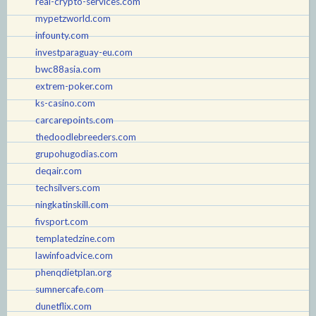
real-crypto-services.com
mypetzworld.com
infounty.com
investparaguay-eu.com
bwc88asia.com
extrem-poker.com
ks-casino.com
carcarepoints.com
thedoodlebreeders.com
grupohugodias.com
deqair.com
techsilvers.com
ningkatinskill.com
fivsport.com
templatedzine.com
lawinfoadvice.com
phenqdietplan.org
sumnercafe.com
dunetflix.com