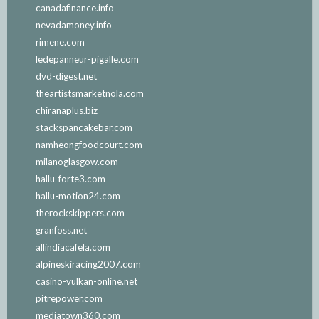
canadafinance.info
nevadamoney.info
rimene.com
ledepanneur-pigalle.com
dvd-digest.net
theartistsmarketnola.com
chiranaplus.biz
stackspancakebar.com
namheongfoodcourt.com
milanoglasgow.com
hallu-forte3.com
hallu-motion24.com
therockskippers.com
granfoss.net
allindiacafela.com
alpineskiracing2007.com
casino-vulkan-online.net
pitrepower.com
mediatown360.com