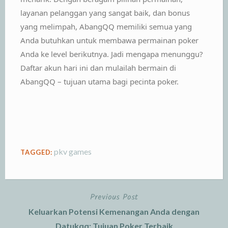
layanan pelanggan yang sangat baik, dan bonus
yang melimpah, AbangQQ memiliki semua yang
Anda butuhkan untuk membawa permainan poker
Anda ke level berikutnya. Jadi mengapa menunggu?
Daftar akun hari ini dan mulailah bermain di
AbangQQ – tujuan utama bagi pecinta poker.
pkv games
TAGGED:
Previous Post
Post
Keluarkan Potensi Kemenangan Anda dengan
navigation
Datukqq: Tujuan Poker Terbaik