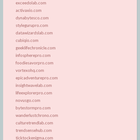
exceedolab.com
activaxio.com
dynabytesco.com
stylegurupro.com
datawizardslab.com
cubiqio.com
geeklifechronicle.com
infospherepro.com
foodiesavorpro.com
vortexohq.com
epicadventurepro.com
insightwavelab.com
lifeexplorerpro.com
novusgo.com
bytestormpro.com
wanderlustchrono.com
culturetrendlab.com
trendsensehub.com
ticktockenigma.com