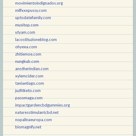
movimientoindignados.org
milfxxxpussy.com
uptodatefamily.com
musitop.com
utyam.com
lacostituzioneblog.com
ohyeea.com
zhitiemoe.com
nungkub.com
anotherindian.com
xylemcider.com
taniaetiago.com
juzfitketo.com
pasomaga.com
impactgardencbdgummies.org
naturesstimulantcbd.net
nopalinaeuropa.com
biomagnify.net