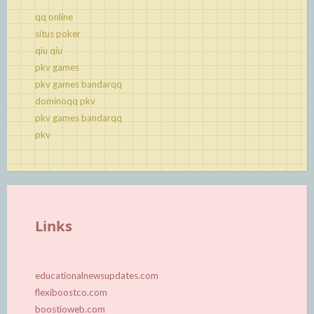
qq online
situs poker
qiu qiu
pkv games
pkv games bandarqq
dominoqq pkv
pkv games bandarqq
pkv
Links
educationalnewsupdates.com
flexiboostco.com
boostioweb.com