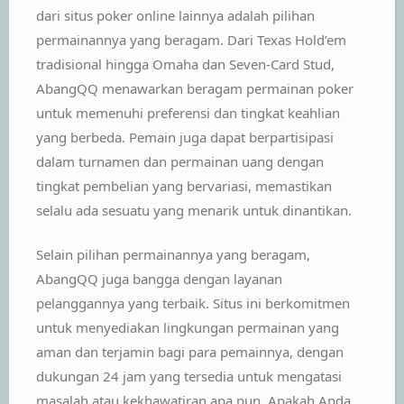
dari situs poker online lainnya adalah pilihan
permainannya yang beragam. Dari Texas Hold’em
tradisional hingga Omaha dan Seven-Card Stud,
AbangQQ menawarkan beragam permainan poker
untuk memenuhi preferensi dan tingkat keahlian
yang berbeda. Pemain juga dapat berpartisipasi
dalam turnamen dan permainan uang dengan
tingkat pembelian yang bervariasi, memastikan
selalu ada sesuatu yang menarik untuk dinantikan.
Selain pilihan permainannya yang beragam,
AbangQQ juga bangga dengan layanan
pelanggannya yang terbaik. Situs ini berkomitmen
untuk menyediakan lingkungan permainan yang
aman dan terjamin bagi para pemainnya, dengan
dukungan 24 jam yang tersedia untuk mengatasi
masalah atau kekhawatiran apa pun. Apakah Anda