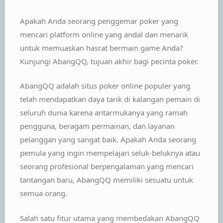
Apakah Anda seorang penggemar poker yang
mencari platform online yang andal dan menarik
untuk memuaskan hasrat bermain game Anda?
Kunjungi AbangQQ, tujuan akhir bagi pecinta poker.
AbangQQ adalah situs poker online populer yang
telah mendapatkan daya tarik di kalangan pemain di
seluruh dunia karena antarmukanya yang ramah
pengguna, beragam permainan, dan layanan
pelanggan yang sangat baik. Apakah Anda seorang
pemula yang ingin mempelajari seluk-beluknya atau
seorang profesional berpengalaman yang mencari
tantangan baru, AbangQQ memiliki sesuatu untuk
semua orang.
Salah satu fitur utama yang membedakan AbangQQ