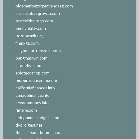
bloemenbezorgenvandaag.com
secrettohairgrowth.com
tasteofthaitogo.com
bunnynkitty.com
bezopasnik.org
fjmnxga.com
saigonstartransport.com
bangmaxwin.com
infonetive.com
epictacoshop.com
biopuraskinserum.com
californiafinances.info
canadafinance.info
nevadamoney.info
rimene.com
ledepanneur-pigalle.com
dvd-digest.net
theartistsmarketnola.com