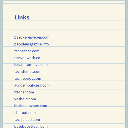
Links
baeckereiweber.com
peoplemagazine.info
techashes.com
canyouwash.co
havadisantalya.com
techdtimes.com
techieboot.com
gundembalikesir.com
itechar.com
yesbold.com
healthhubzone.com
ebaraat.com
techjuiced.com
byteboosttech.com