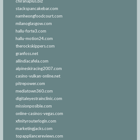
chiranaplus.biz
stackspancakebar.com
namheongfoodcourt.com
milanoglasgow.com
hallu-forte3.com
hallu-motion24.com
therockskippers.com
granfoss.net
allindiacafela.com
alpineskiracing2007.com
casino-vulkan-online.net
pitrepower.com
mediatown360.com
digitaleyestrainclinic.com
missionposible.com
online-casinos-vegas.com
xfinityrouterlogin.com
marketingjacks.com
topappliancereviews.com