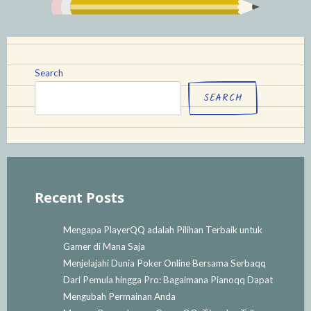
Search
SEARCH
Recent Posts
Mengapa PlayerQQ adalah Pilihan Terbaik untuk
Gamer di Mana Saja
Menjelajahi Dunia Poker Online Bersama Serbaqq
Dari Pemula hingga Pro: Bagaimana Pianoqq Dapat
Mengubah Permainan Anda