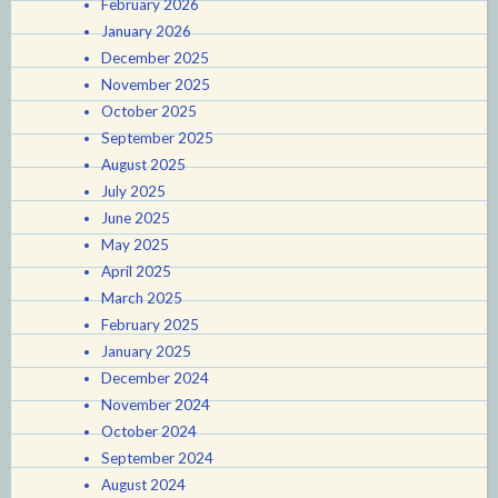
February 2026
January 2026
December 2025
November 2025
October 2025
September 2025
August 2025
July 2025
June 2025
May 2025
April 2025
March 2025
February 2025
January 2025
December 2024
November 2024
October 2024
September 2024
August 2024