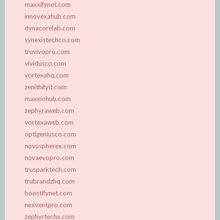
maxxifynet.com
innovexahub.com
dynacorelab.com
synexistechco.com
truvivopro.com
vividusco.com
vortexahq.com
zenithifyit.com
maxxiohub.com
zephyraweb.com
vortexaweb.com
optigeniusco.com
novuspherex.com
novaevopro.com
trusparktech.com
trubrandzhq.com
boostifynet.com
nexventpro.com
zephyrtechx.com