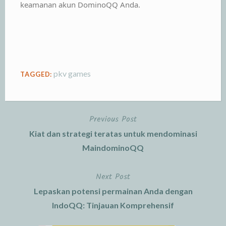
keamanan akun DominoQQ Anda.
pkv games
TAGGED:
Previous Post
Post
Kiat dan strategi teratas untuk mendominasi
navigation
MaindominoQQ
Next Post
Lepaskan potensi permainan Anda dengan
IndoQQ: Tinjauan Komprehensif