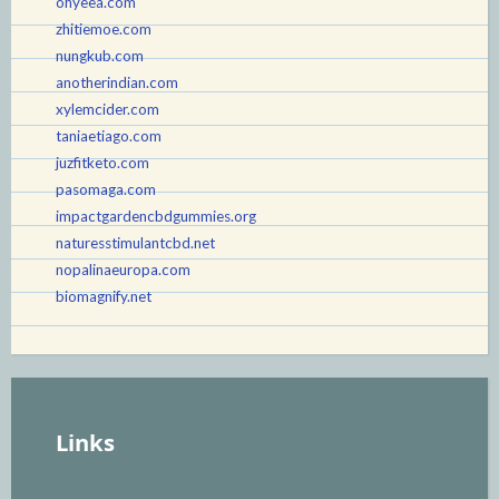
ohyeea.com
zhitiemoe.com
nungkub.com
anotherindian.com
xylemcider.com
taniaetiago.com
juzfitketo.com
pasomaga.com
impactgardencbdgummies.org
naturesstimulantcbd.net
nopalinaeuropa.com
biomagnify.net
Links