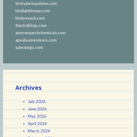
trickytechupdates.com
hindiabhimaan.com
khabresach.com
thecbdblogs.com
autoresearchchemicals.com
apnabusinesskaro.com
suleckiego.com
Archives
July 2026
June 2026
May 2026
April 2026
March 2026