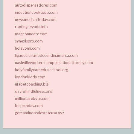
autodispensadores.com
inductioncooktopp.com
newsmedicaltoday.com
roofingnevada.info
magconnectx.com
synexispro.com
holayomi.com
ligadeciclismodecundinamarca.com
nashvilleworkerscompensationattorney.com
holyfamilycathedralschool.org
londonkiddy.com
ufabetcoaching.biz
davismindfulness.org
millionairebyte.com
fortechday.com
getcaminorealestateusa.xyz