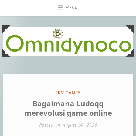
Skip
MENU
to
content
Slot Gacor Deposit Pulsa:
Mainkan slot gacor dengan deposit pulsa untuk cara
mudah dan cepat menang. Nikmati kemudahan
Cara Mudah dan Cepat
bertransaksi dan peluang besar untuk meraih jackpot.
Menang
POSTED
PKV GAMES
IN
Bagaimana Ludoqq
merevolusi game online
Posted on
August 30, 2025