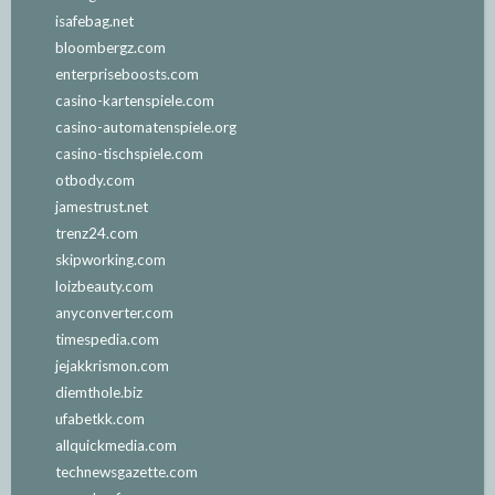
isafebag.net
bloombergz.com
enterpriseboosts.com
casino-kartenspiele.com
casino-automatenspiele.org
casino-tischspiele.com
otbody.com
jamestrust.net
trenz24.com
skipworking.com
loizbeauty.com
anyconverter.com
timespedia.com
jejakkrismon.com
diemthole.biz
ufabetkk.com
allquickmedia.com
technewsgazette.com