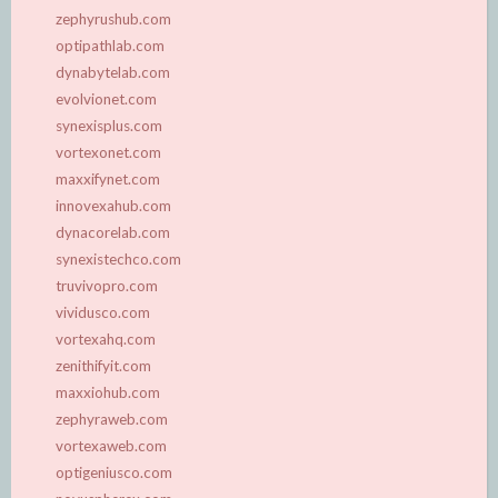
zephyrushub.com
optipathlab.com
dynabytelab.com
evolvionet.com
synexisplus.com
vortexonet.com
maxxifynet.com
innovexahub.com
dynacorelab.com
synexistechco.com
truvivopro.com
vividusco.com
vortexahq.com
zenithifyit.com
maxxiohub.com
zephyraweb.com
vortexaweb.com
optigeniusco.com