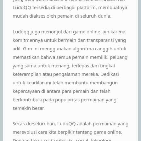
LudoQQ tersedia di berbagai platform, membuatnya
mudah diakses oleh pemain di seluruh dunia.
Ludoqq juga menonjol dari game online lain karena
komitmennya untuk bermain dan transparansi yang
adil. Gim ini menggunakan algoritma canggih untuk
memastikan bahwa semua pemain memiliki peluang
yang sama untuk menang, terlepas dari tingkat
keterampilan atau pengalaman mereka. Dedikasi
untuk keadilan ini telah membantu membangun
kepercayaan di antara para pemain dan telah
berkontribusi pada popularitas permainan yang
semakin besar.
Secara keseluruhan, LudoQQ adalah permainan yang
merevolusi cara kita berpikir tentang game online.
Dengan fokus pada interaksi sosial, teknologi