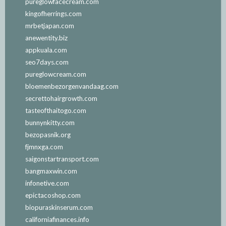
pureglowfacecream.com
kingofherrings.com
mrbetjapan.com
anewentity.biz
appkuala.com
seo7days.com
pureglowcream.com
bloemenbezorgenvandaag.com
secrettohairgrowth.com
tasteofthaitogo.com
bunnynkitty.com
bezopasnik.org
fjmnxga.com
saigonstartransport.com
bangmaxwin.com
infonetive.com
epictacoshop.com
biopuraskinserum.com
californiafinances.info