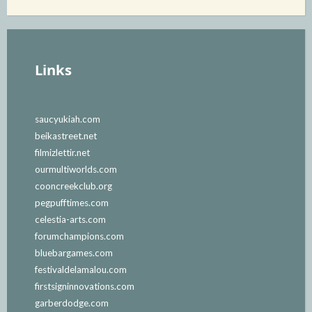
Links
saucyukiah.com
beikastreet.net
filmizlettir.net
ourmultiworlds.com
cooncreekclub.org
pegpufftimes.com
celestia-arts.com
forumchampions.com
bluebargames.com
festivaldelamalou.com
firstsigninnovations.com
garberdodge.com