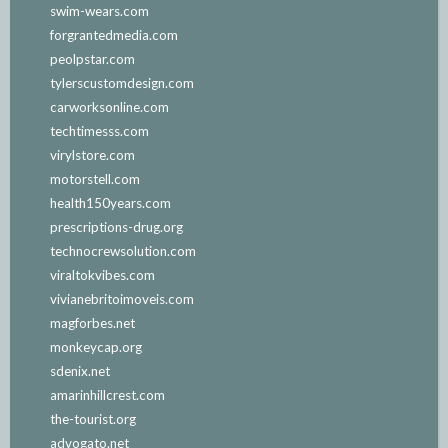
swim-wears.com
forgrantedmedia.com
peolpstar.com
tylerscustomdesign.com
carworksonline.com
techtimesss.com
virylstore.com
motorstell.com
health150years.com
prescriptions-drug.org
technocrewsolution.com
viraltokvibes.com
vivianebritoimoveis.com
magforbes.net
monkeycap.org
sdenix.net
amarinhillcrest.com
the-tourist.org
advogato.net