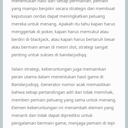
menentukan hasil dari setiap permainan, pemain
yang mampu berpikir secara strategis dan membuat
keputusan cerdas dapat meningkatkan peluang
mereka untuk menang. Apakah itu tahu kapan harus
menggertak di poker, kapan harus memukul atau
berdiri di blackjack, atau kapan harus bertaruh besar
atau bermain aman di mesin slot, strategi sangat
penting untuk sukses di bandarjudiqq.
Selain strategi, keberuntungan juga memainkan
peran utama dalam menentukan hasil game di
Bandarjudiqq. Generator nomor acak memastikan
bahwa setiap pertandingan adil dan tidak memihak,
memberi pemain peluang yang sama untuk menang.
Elemen keberuntungan ini menambah elemen yang
menarik dan tidak dapat diprediksi untuk
pengalaman bermain game, menjaga pemain di tepi