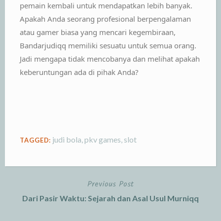
pemain kembali untuk mendapatkan lebih banyak.
Apakah Anda seorang profesional berpengalaman
atau gamer biasa yang mencari kegembiraan,
Bandarjudiqq memiliki sesuatu untuk semua orang.
Jadi mengapa tidak mencobanya dan melihat apakah
keberuntungan ada di pihak Anda?
judi bola
,
pkv games
,
slot
TAGGED:
Previous Post
Post
Dari Pasir Waktu: Sejarah dan Asal Usul Murniqq
navigation