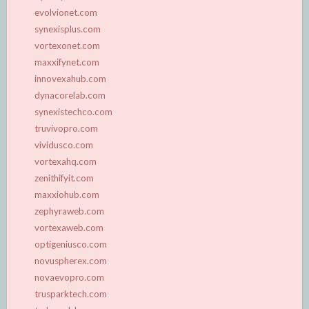
evolvionet.com
synexisplus.com
vortexonet.com
maxxifynet.com
innovexahub.com
dynacorelab.com
synexistechco.com
truvivopro.com
vividusco.com
vortexahq.com
zenithifyit.com
maxxiohub.com
zephyraweb.com
vortexaweb.com
optigeniusco.com
novuspherex.com
novaevopro.com
trusparktech.com