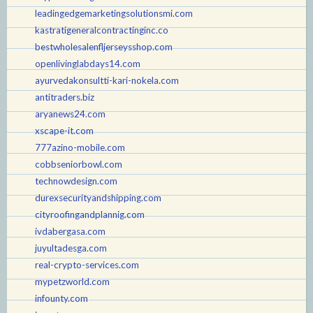
leadingedgemarketingsolutionsmi.com
kastratigeneralcontractinginc.co
bestwholesalenfljerseysshop.com
openlivinglabdays14.com
ayurvedakonsultti-kari-nokela.com
antitraders.biz
aryanews24.com
xscape-it.com
777azino-mobile.com
cobbseniorbowl.com
technowdesign.com
durexsecurityandshipping.com
cityroofingandplannig.com
ivdabergasa.com
juyultadesga.com
real-crypto-services.com
mypetzworld.com
infounty.com