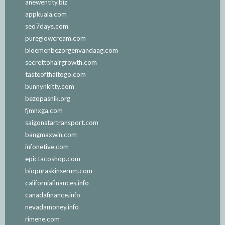
anewentity.biz
appkuala.com
seo7days.com
pureglowcream.com
bloemenbezorgenvandaag.com
secrettohairgrowth.com
tasteofthaitogo.com
bunnynkitty.com
bezopasnik.org
fjmnxga.com
saigonstartransport.com
bangmaxwin.com
infonetive.com
epictacoshop.com
biopuraskinserum.com
californiafinances.info
canadafinance.info
nevadamoney.info
rimene.com