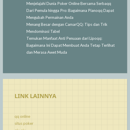
Menjelajahi Dunia Poker Online Bersama Serbaqq
Dari Pemula hingga Pro: Bagaimana Pianoqq Dapat
Mengubah Permainan Anda
Menang Besar dengan CamarQQ: Tips dan Trik
Mendominasi Tabel
Temukan Manfaat Anti Penuaan dari Lipoqq:
Bagaimana Ini Dapat Membuat Anda Tetap Terlihat
dan Merasa Awet Muda
LINK LAINNYA
qq online
situs poker