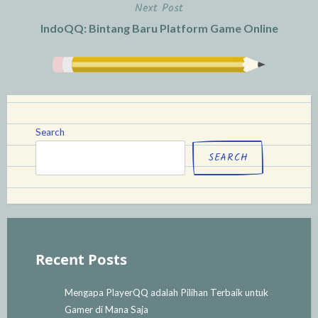
Next Post
IndoQQ: Bintang Baru Platform Game Online
Search
SEARCH
Recent Posts
Mengapa PlayerQQ adalah Pilihan Terbaik untuk
Gamer di Mana Saja