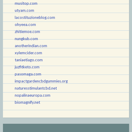
musitop.com
utyam.com
lacostituzioneblog.com
ohyeea.com
zhitiemoe.com
nungkub.com
anotherindian.com
xylemcider.com
taniaetiago.com
juzfitketo.com
pasomaga.com
impactgardencbdgummies.org
naturesstimulantcbd.net
nopalinaeuropa.com
biomagnify.net