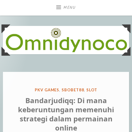
Skip
MENU
to
content
Slot Gacor Deposit Pulsa:
Mainkan slot gacor dengan deposit pulsa untuk cara
mudah dan cepat menang. Nikmati kemudahan
Cara Mudah dan Cepat
bertransaksi dan peluang besar untuk meraih jackpot.
Menang
POSTED
PKV GAMES
,
SBOBET88
,
SLOT
IN
Bandarjudiqq: Di mana
keberuntungan memenuhi
strategi dalam permainan
online