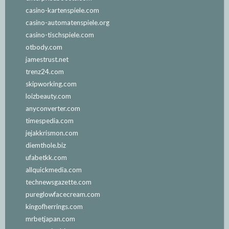
casino-kartenspiele.com
casino-automatenspiele.org
casino-tischspiele.com
otbody.com
jamestrust.net
trenz24.com
skipworking.com
loizbeauty.com
anyconverter.com
timespedia.com
jejakkrismon.com
diemthole.biz
ufabetkk.com
allquickmedia.com
technewsgazette.com
pureglowfacecream.com
kingofherrings.com
mrbetjapan.com