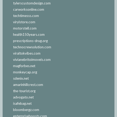
tylerscustomdesign.com
carworksonline.com
techtimesss.com
virylstore.com
motorstell.com
health150years.com
prescriptions-drug.org
technocrewsolution.com
viraltokvibes.com
vivianebritoimoveis.com
magforbes.net
monkeycap.org
sdenix.net
amarinhillcrest.com
the-tourist.org
advogato.net
isafebag.net
bloombergz.com
enterpriseboosts.com