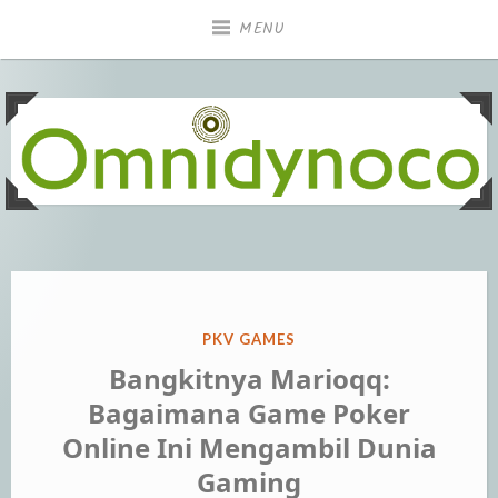
Skip
MENU
to
content
Slot Gacor Deposit Pulsa:
Mainkan slot gacor dengan deposit pulsa untuk cara
mudah dan cepat menang. Nikmati kemudahan
Cara Mudah dan Cepat
bertransaksi dan peluang besar untuk meraih jackpot.
Menang
POSTED
PKV GAMES
IN
Bangkitnya Marioqq:
Bagaimana Game Poker
Online Ini Mengambil Dunia
Gaming