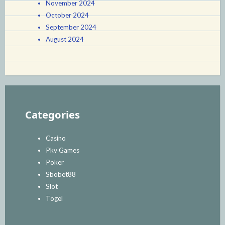
November 2024
October 2024
September 2024
August 2024
Categories
Casino
Pkv Games
Poker
Sbobet88
Slot
Togel