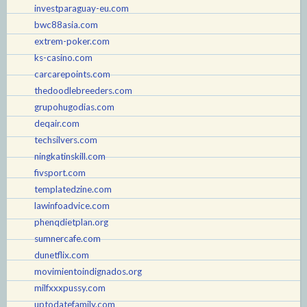
investparaguay-eu.com
bwc88asia.com
extrem-poker.com
ks-casino.com
carcarepoints.com
thedoodlebreeders.com
grupohugodias.com
deqair.com
techsilvers.com
ningkatinskill.com
fivsport.com
templatedzine.com
lawinfoadvice.com
phenqdietplan.org
sumnercafe.com
dunetflix.com
movimientoindignados.org
milfxxxpussy.com
uptodatefamily.com