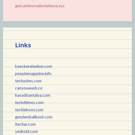
getcaminorealestateusa.xyz
Links
baeckereiweber.com
peoplemagazine.info
techashes.com
canyouwash.co
havadisantalya.com
techdtimes.com
techieboot.com
gundembalikesir.com
itechar.com
yesbold.com