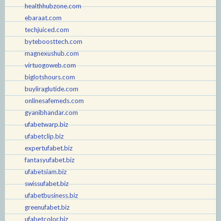
healthhubzone.com
ebaraat.com
techjuiced.com
byteboosttech.com
magnexushub.com
virtuogoweb.com
biglotshours.com
buyliraglutide.com
onlinesafemeds.com
gyanibhandar.com
ufabetwarp.biz
ufabetclip.biz
expertufabet.biz
fantasyufabet.biz
ufabetsiam.biz
swissufabet.biz
ufabetbusiness.biz
greenufabet.biz
ufabetcolor.biz