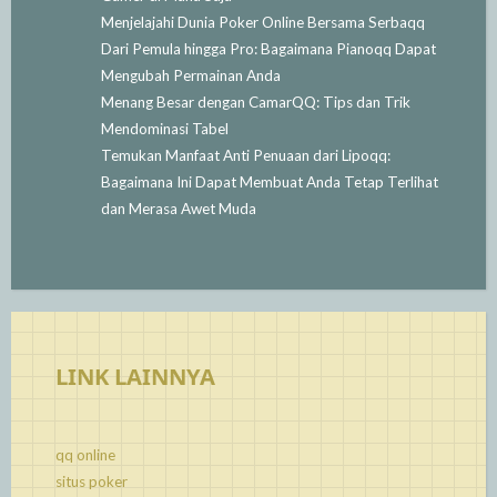
Menjelajahi Dunia Poker Online Bersama Serbaqq
Dari Pemula hingga Pro: Bagaimana Pianoqq Dapat
Mengubah Permainan Anda
Menang Besar dengan CamarQQ: Tips dan Trik
Mendominasi Tabel
Temukan Manfaat Anti Penuaan dari Lipoqq:
Bagaimana Ini Dapat Membuat Anda Tetap Terlihat
dan Merasa Awet Muda
LINK LAINNYA
qq online
situs poker