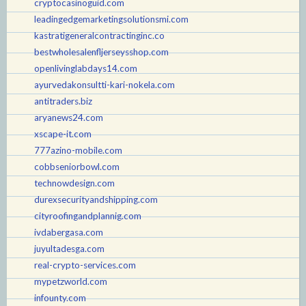
cryptocasinoguid.com
leadingedgemarketingsolutionsmi.com
kastratigeneralcontractinginc.co
bestwholesalenfljerseysshop.com
openlivinglabdays14.com
ayurvedakonsultti-kari-nokela.com
antitraders.biz
aryanews24.com
xscape-it.com
777azino-mobile.com
cobbseniorbowl.com
technowdesign.com
durexsecurityandshipping.com
cityroofingandplannig.com
ivdabergasa.com
juyultadesga.com
real-crypto-services.com
mypetzworld.com
infounty.com