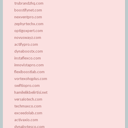
trubrandzhq.com
boostifynet.com
nexventpro.com
zephyrtechx.com
optigoxpert.com
novuswayz.com
actifypro.com
dynaboostx.com
instaflexco.com
innovistapro.com
flexiboostlab.com
vortexohqplus.com
swiftiopro.com
hamilelikbelirtisi.net
versalotech.com
techmaxco.com
exceedolab.com
activaxio.com
dynabytesco.com