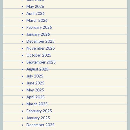
May 2026
April 2026
March 2026
February 2026
January 2026
December 2025
November 2025
October 2025
September 2025
August 2025
July 2025
June 2025
May 2025
April 2025
March 2025
February 2025
January 2025
December 2024