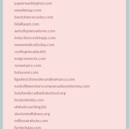
paperwashington.com
weedemup.com
bestchancecasino.com
bilalliaqat.com
autodispensadores.com
inductioncooktopp.com
newsmedicaltoday.com
roofingnevada.info
magconnectx.com
synexispro.com
holayomi.com
ligadeciclismodecundinamarca.com
nashvilleworkerscompensationattorney.com
holyfamilycathedralschool.org
londonkiddy.com
ufabetcoaching.biz
davismindfulness.org
millionairebyte.com
fortechday.com