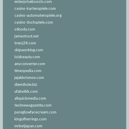
enterpriseboosts.com
casino-kartenspiele.com
casino-automatenspiele.org
casino-tischspiele.com
otbody.com
jamestrust.net
trenz24.com
skipworking.com
loizbeauty.com
anyconverter.com
timespedia.com
jejakkrismon.com
diemthole.biz
ufabetkk.com
allquickmedia.com
technewsgazette.com
pureglowfacecream.com
kingofherrings.com
mrbetjapan.com