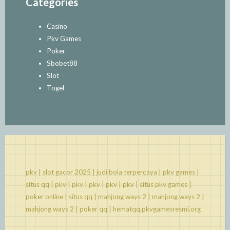
Categories
Casino
Pkv Games
Poker
Sbobet88
Slot
Togel
pkv
|
slot gacor 2025
|
judi bola terpercaya
|
pkv games
|
situs qq
|
pkv
|
pkv
|
pkv
|
pkv
|
pkv
|
situs pkv games
|
poker online
|
situs qq
|
mahjong ways 2
|
mahjong ways 2
|
mahjong ways 2
|
poker qq
|
hematqq.pkvgamesresmi.org