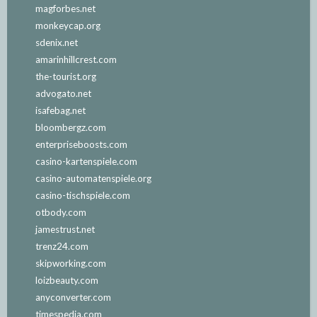
magforbes.net
monkeycap.org
sdenix.net
amarinhillcrest.com
the-tourist.org
advogato.net
isafebag.net
bloombergz.com
enterpriseboosts.com
casino-kartenspiele.com
casino-automatenspiele.org
casino-tischspiele.com
otbody.com
jamestrust.net
trenz24.com
skipworking.com
loizbeauty.com
anyconverter.com
timespedia.com