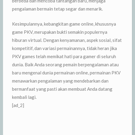
berbeda dan mencoba tantangan baru, menjaga
pengalaman bermain tetap segar dan menarik.
Kesimpulannya, kebangkitan game online, khususnya
game PKV, merupakan bukti semakin populernya
hiburan virtual. Dengan kenyamanan, aspek sosial, sifat
kompetitif, dan variasi permainannya, tidak heran jika
PKV games telah memikat hati para gamer di seluruh
dunia. Baik Anda seorang pemain berpengalaman atau
baru mengenal dunia permainan online, permainan PKV
menawarkan pengalaman yang mendebarkan dan
bermanfaat yang pasti akan membuat Anda datang
kembali lagi.
[ad_2]