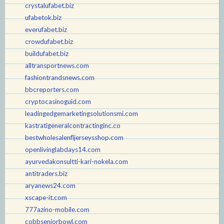
crystalufabet.biz
ufabetok.biz
everufabet.biz
crowdufabet.biz
buildufabet.biz
alltransportnews.com
fashiontrandsnews.com
bbcreporters.com
cryptocasinoguid.com
leadingedgemarketingsolutionsmi.com
kastratigeneralcontractinginc.co
bestwholesalenfljerseysshop.com
openlivinglabdays14.com
ayurvedakonsultti-kari-nokela.com
antitraders.biz
aryanews24.com
xscape-it.com
777azino-mobile.com
cobbseniorbowl.com