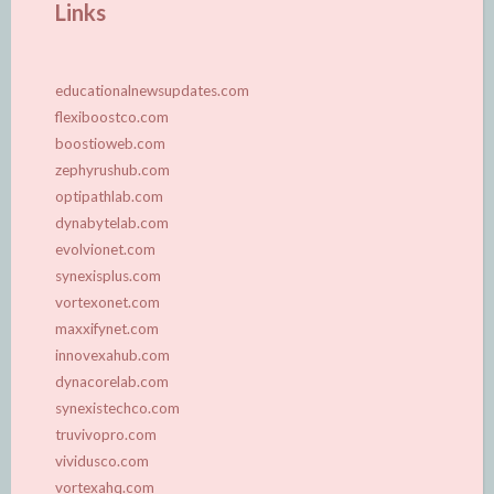
Links
educationalnewsupdates.com
flexiboostco.com
boostioweb.com
zephyrushub.com
optipathlab.com
dynabytelab.com
evolvionet.com
synexisplus.com
vortexonet.com
maxxifynet.com
innovexahub.com
dynacorelab.com
synexistechco.com
truvivopro.com
vividusco.com
vortexahq.com