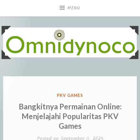
Skip
MENU
to
content
Mainkan slot gacor dengan deposit pulsa untuk cara
Slot Gacor Deposit Pulsa:
mudah dan cepat menang. Nikmati kemudahan
Cara Mudah dan Cepat
bertransaksi dan peluang besar untuk meraih jackpot.
Menang
POSTED
PKV GAMES
IN
Bangkitnya Permainan Online:
Menjelajahi Popularitas PKV
Games
Posted on
September 11, 2024