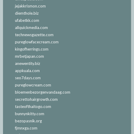
jejakkrismon.com
diemthole.biz
ufabetkk.com
allquickmedia.com
technewsgazette.com
pureglowfacecream.com
kingofherrings.com
mrbetjapan.com
anewentity.biz
appkuala.com
seo7days.com
pureglowcream.com
bloemenbezorgenvandaag.com
secrettohairgrowth.com
tasteofthaitogo.com
bunnynkitty.com
bezopasnik.org
fjmnxga.com