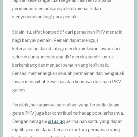
lapisan kesenangan dan kegembiraan ekstra pada
permainan, menjadikannya lebih menarik dan
menyenangkan bagi para pemain.
Selain itu, sifat kompetitif dari permainan PKV menarik
bagi banyak pemain. Pemain dapat menguji
keterampilan dan strategi mereka melawan lawan dari
seluruh dunia, menantang diri mereka sendiri untuk
berkembang dan menjadi pemain yang lebih baik.
Sensasi memenangkan sebuah permainan dan mengakali
lawan menambah keseruan dan kepuasan bermain PKV
games.
Terakhir, beragamnya permainan yang tersedia dalam
genre PKV juga berkontribusi terhadap popularitasnya.
Dengan beragam
situs qq
permainan kartu yang dapat
dipilih, pemain dapat beralih di antara permainan yang