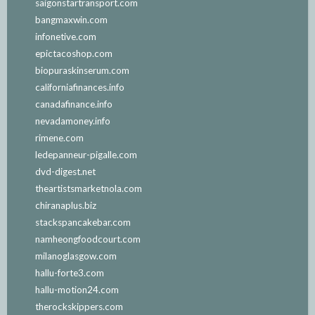
saigonstartransport.com
bangmaxwin.com
infonetive.com
epictacoshop.com
biopuraskinserum.com
californiafinances.info
canadafinance.info
nevadamoney.info
rimene.com
ledepanneur-pigalle.com
dvd-digest.net
theartistsmarketnola.com
chiranaplus.biz
stackspancakebar.com
namheongfoodcourt.com
milanoglasgow.com
hallu-forte3.com
hallu-motion24.com
therockskippers.com