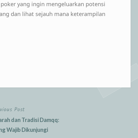
poker yang ingin mengeluarkan potensi
ng dan lihat sejauh mana keterampilan
vious Post
rah dan Tradisi Damqq:
ng Wajib Dikunjungi