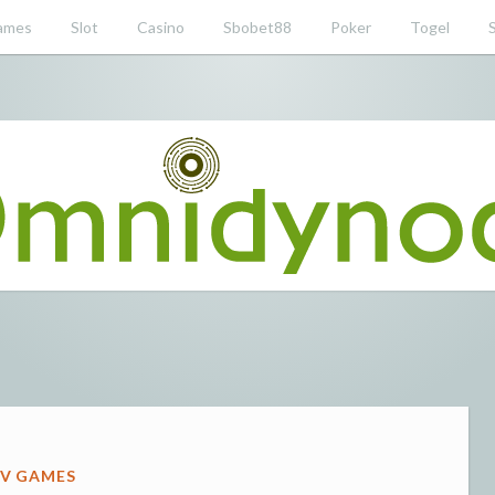
ames
Slot
Casino
Sbobet88
Poker
Togel
or Deposit 
deposit pulsa untuk cara mudah dan
ansaksi dan peluang besar untuk mera
 dan Cepa
STED
V GAMES