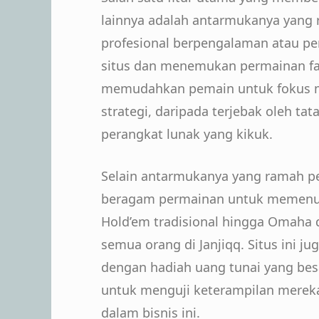
lainnya adalah antarmukanya yang
profesional berpengalaman atau pe
situs dan menemukan permainan fav
memudahkan pemain untuk fokus 
strategi, daripada terjebak oleh t
perangkat lunak yang kikuk.
Selain antarmukanya yang ramah p
beragam permainan untuk memenuhi
Hold’em tradisional hingga Omaha d
semua orang di Janjiqq. Situs ini 
dengan hadiah uang tunai yang be
untuk menguji keterampilan merek
dalam bisnis ini.