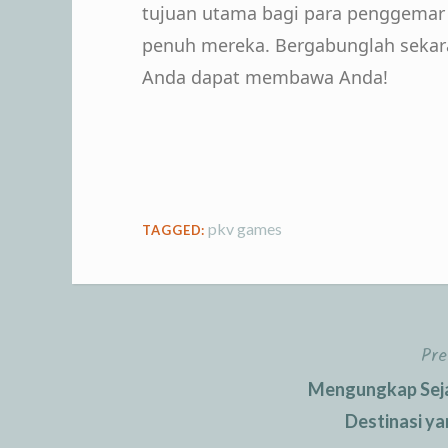
tujuan utama bagi para penggemar 
penuh mereka. Bergabunglah sekara
Anda dapat membawa Anda!
pkv games
TAGGED:
Pre
Post
Mengungkap Seja
navigation
Destinasi ya