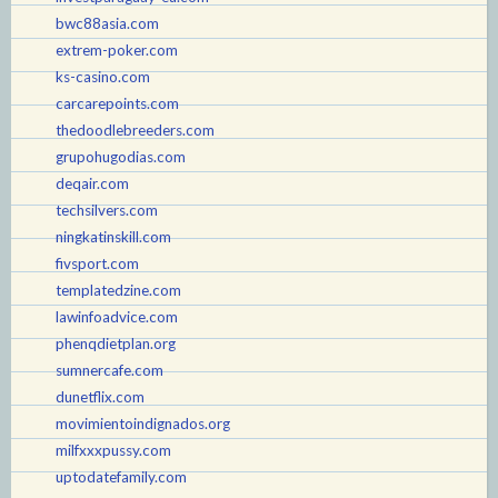
bwc88asia.com
extrem-poker.com
ks-casino.com
carcarepoints.com
thedoodlebreeders.com
grupohugodias.com
deqair.com
techsilvers.com
ningkatinskill.com
fivsport.com
templatedzine.com
lawinfoadvice.com
phenqdietplan.org
sumnercafe.com
dunetflix.com
movimientoindignados.org
milfxxxpussy.com
uptodatefamily.com