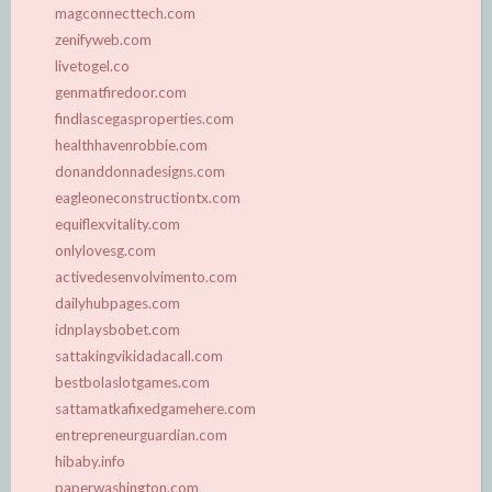
magconnecttech.com
zenifyweb.com
livetogel.co
genmatfiredoor.com
findlascegasproperties.com
healthhavenrobbie.com
donanddonnadesigns.com
eagleoneconstructiontx.com
equiflexvitality.com
onlylovesg.com
activedesenvolvimento.com
dailyhubpages.com
idnplaysbobet.com
sattakingvikidadacall.com
bestbolaslotgames.com
sattamatkafixedgamehere.com
entrepreneurguardian.com
hibaby.info
paperwashington.com