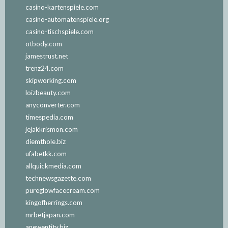
casino-kartenspiele.com
casino-automatenspiele.org
casino-tischspiele.com
otbody.com
jamestrust.net
trenz24.com
skipworking.com
loizbeauty.com
anyconverter.com
timespedia.com
jejakkrismon.com
diemthole.biz
ufabetkk.com
allquickmedia.com
technewsgazette.com
pureglowfacecream.com
kingofherrings.com
mrbetjapan.com
anewentity.biz