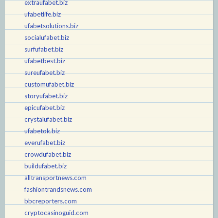
extraufabet.biz
ufabetlife.biz
ufabetsolutions.biz
socialufabet.biz
surfufabet.biz
ufabetbest.biz
sureufabet.biz
customufabet.biz
storyufabet.biz
epicufabet.biz
crystalufabet.biz
ufabetok.biz
everufabet.biz
crowdufabet.biz
buildufabet.biz
alltransportnews.com
fashiontrandsnews.com
bbcreporters.com
cryptocasinoguid.com