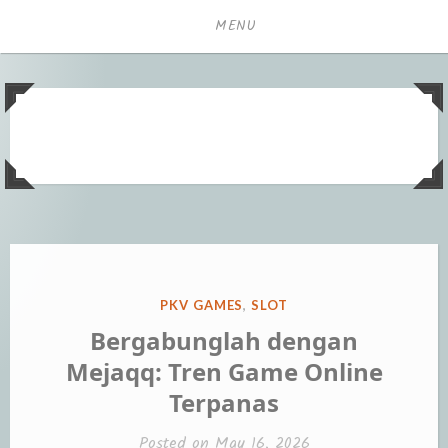
Skip
MENU
to
content
Slot Gacor Deposit Pulsa:
Mainkan slot gacor dengan deposit pulsa untuk cara
mudah dan cepat menang. Nikmati kemudahan
Cara Mudah dan Cepat
bertransaksi dan peluang besar untuk meraih jackpot.
Menang
POSTED
PKV GAMES
,
SLOT
IN
Bergabunglah dengan
Mejaqq: Tren Game Online
Terpanas
Posted on
May 16, 2026