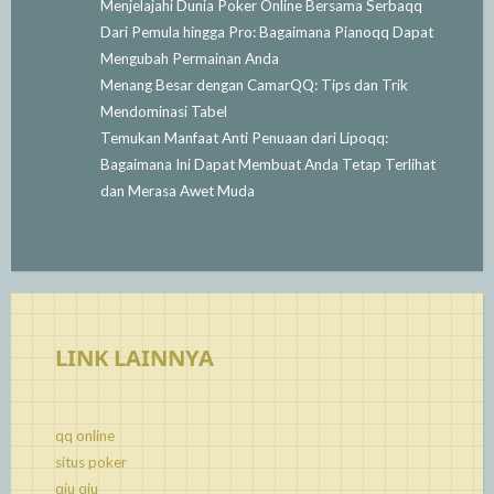
Menjelajahi Dunia Poker Online Bersama Serbaqq
Dari Pemula hingga Pro: Bagaimana Pianoqq Dapat
Mengubah Permainan Anda
Menang Besar dengan CamarQQ: Tips dan Trik
Mendominasi Tabel
Temukan Manfaat Anti Penuaan dari Lipoqq:
Bagaimana Ini Dapat Membuat Anda Tetap Terlihat
dan Merasa Awet Muda
LINK LAINNYA
qq online
situs poker
qiu qiu