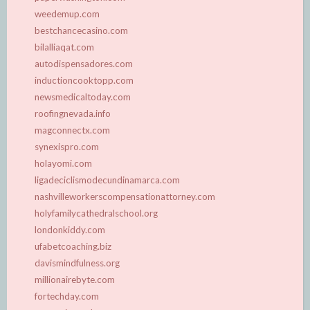
weedemup.com
bestchancecasino.com
bilalliaqat.com
autodispensadores.com
inductioncooktopp.com
newsmedicaltoday.com
roofingnevada.info
magconnectx.com
synexispro.com
holayomi.com
ligadeciclismodecundinamarca.com
nashvilleworkerscompensationattorney.com
holyfamilycathedralschool.org
londonkiddy.com
ufabetcoaching.biz
davismindfulness.org
millionairebyte.com
fortechday.com