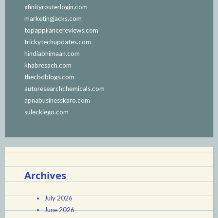
xfinityrouterlogin.com
marketingjacks.com
topappliancereviews.com
trickytechupdates.com
hindiabhimaan.com
khabresach.com
thecbdblogs.com
autoresearchchemicals.com
apnabusinesskaro.com
suleckiego.com
Archives
July 2026
June 2026