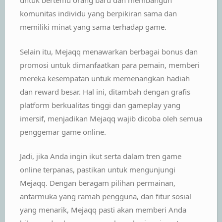
untuk bertemu orang baru dan membangun
komunitas individu yang berpikiran sama dan
memiliki minat yang sama terhadap game.
Selain itu, Mejaqq menawarkan berbagai bonus dan
promosi untuk dimanfaatkan para pemain, memberi
mereka kesempatan untuk memenangkan hadiah
dan reward besar. Hal ini, ditambah dengan grafis
platform berkualitas tinggi dan gameplay yang
imersif, menjadikan Mejaqq wajib dicoba oleh semua
penggemar game online.
Jadi, jika Anda ingin ikut serta dalam tren game
online terpanas, pastikan untuk mengunjungi
Mejaqq. Dengan beragam pilihan permainan,
antarmuka yang ramah pengguna, dan fitur sosial
yang menarik, Mejaqq pasti akan memberi Anda