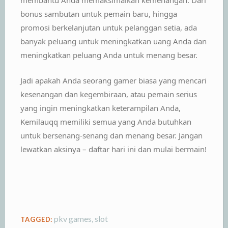
membantu Anda memaksimalkan kemenangan. Dari
bonus sambutan untuk pemain baru, hingga
promosi berkelanjutan untuk pelanggan setia, ada
banyak peluang untuk meningkatkan uang Anda dan
meningkatkan peluang Anda untuk menang besar.
Jadi apakah Anda seorang gamer biasa yang mencari
kesenangan dan kegembiraan, atau pemain serius
yang ingin meningkatkan keterampilan Anda,
Kemilauqq memiliki semua yang Anda butuhkan
untuk bersenang-senang dan menang besar. Jangan
lewatkan aksinya – daftar hari ini dan mulai bermain!
pkv games
,
slot
TAGGED: