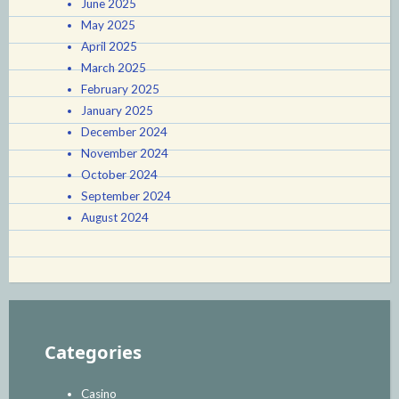
June 2025
May 2025
April 2025
March 2025
February 2025
January 2025
December 2024
November 2024
October 2024
September 2024
August 2024
Categories
Casino