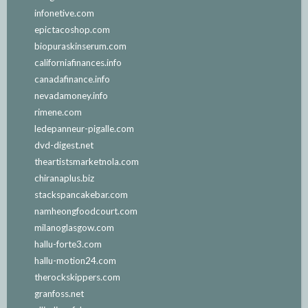
infonetive.com
epictacoshop.com
biopuraskinserum.com
californiafinances.info
canadafinance.info
nevadamoney.info
rimene.com
ledepanneur-pigalle.com
dvd-digest.net
theartistsmarketnola.com
chiranaplus.biz
stackspancakebar.com
namheongfoodcourt.com
milanoglasgow.com
hallu-forte3.com
hallu-motion24.com
therockskippers.com
granfoss.net