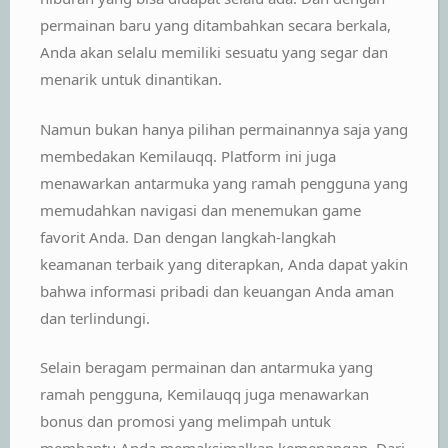
permainan baru yang ditambahkan secara berkala,
Anda akan selalu memiliki sesuatu yang segar dan
menarik untuk dinantikan.
Namun bukan hanya pilihan permainannya saja yang
membedakan Kemilauqq. Platform ini juga
menawarkan antarmuka yang ramah pengguna yang
memudahkan navigasi dan menemukan game
favorit Anda. Dan dengan langkah-langkah
keamanan terbaik yang diterapkan, Anda dapat yakin
bahwa informasi pribadi dan keuangan Anda aman
dan terlindungi.
Selain beragam permainan dan antarmuka yang
ramah pengguna, Kemilauqq juga menawarkan
bonus dan promosi yang melimpah untuk