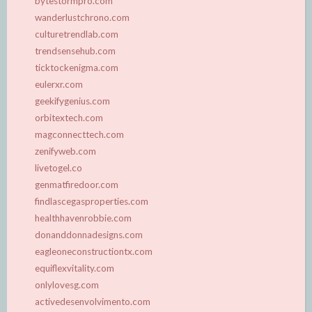
bytestormpro.com
wanderlustchrono.com
culturetrendlab.com
trendsensehub.com
ticktockenigma.com
eulerxr.com
geekifygenius.com
orbitextech.com
magconnecttech.com
zenifyweb.com
livetogel.co
genmatfiredoor.com
findlascegasproperties.com
healthhavenrobbie.com
donanddonnadesigns.com
eagleoneconstructiontx.com
equiflexvitality.com
onlylovesg.com
activedesenvolvimento.com