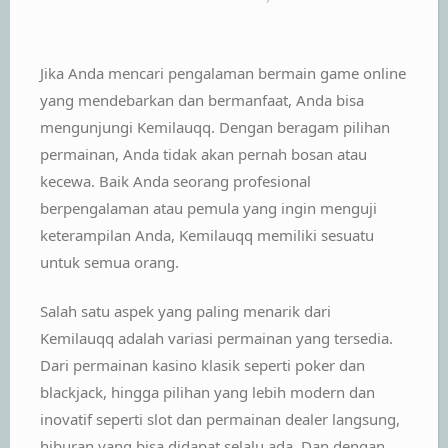
Jika Anda mencari pengalaman bermain game online
yang mendebarkan dan bermanfaat, Anda bisa
mengunjungi Kemilauqq. Dengan beragam pilihan
permainan, Anda tidak akan pernah bosan atau
kecewa. Baik Anda seorang profesional
berpengalaman atau pemula yang ingin menguji
keterampilan Anda, Kemilauqq memiliki sesuatu
untuk semua orang.
Salah satu aspek yang paling menarik dari
Kemilauqq adalah variasi permainan yang tersedia.
Dari permainan kasino klasik seperti poker dan
blackjack, hingga pilihan yang lebih modern dan
inovatif seperti slot dan permainan dealer langsung,
hiburan yang bisa didapat selalu ada. Dan dengan