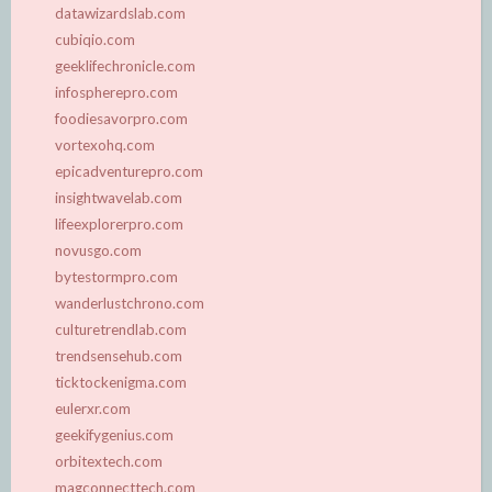
datawizardslab.com
cubiqio.com
geeklifechronicle.com
infospherepro.com
foodiesavorpro.com
vortexohq.com
epicadventurepro.com
insightwavelab.com
lifeexplorerpro.com
novusgo.com
bytestormpro.com
wanderlustchrono.com
culturetrendlab.com
trendsensehub.com
ticktockenigma.com
eulerxr.com
geekifygenius.com
orbitextech.com
magconnecttech.com