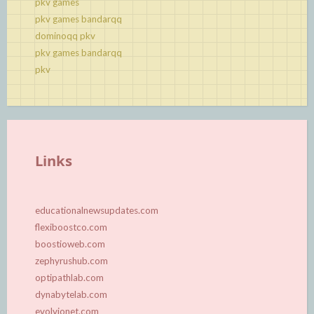
pkv games
pkv games bandarqq
dominoqq pkv
pkv games bandarqq
pkv
Links
educationalnewsupdates.com
flexiboostco.com
boostioweb.com
zephyrushub.com
optipathlab.com
dynabytelab.com
evolvionet.com