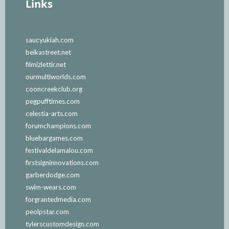
Links
saucyukiah.com
beikastreet.net
filmizlettir.net
ourmultiworlds.com
cooncreekclub.org
pegpufftimes.com
celestia-arts.com
forumchampions.com
bluebargames.com
festivaldelamalou.com
firstsigninnovations.com
garberdodge.com
swim-wears.com
forgrantedmedia.com
peolpstar.com
tylerscustomdesign.com