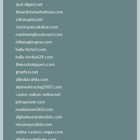
dvd-digest.net
theartistsmarketnola.com
chiranaplus.biz
stackspancakebar.com
namheongfoodcourt.com
milanoglasgow.com
hallu-forte3.com
hallu-motion24.com
therockskippers.com
granfoss.net
allindiacafela.com
alpineskiracing2007.com
casino-vulkan-online.net
pitrepower.com
mediatown360.com
digitaleyestrainclinic.com
missionposible.com
online-casinos-vegas.com
xfinityrouterlogin.com