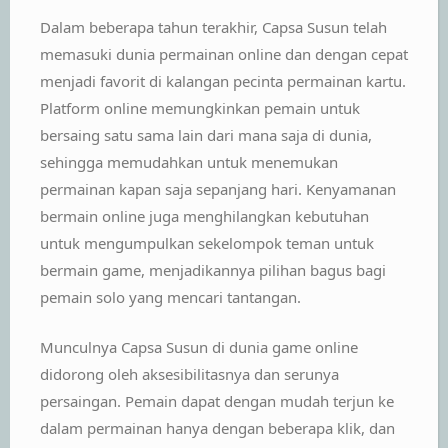
Dalam beberapa tahun terakhir, Capsa Susun telah
memasuki dunia permainan online dan dengan cepat
menjadi favorit di kalangan pecinta permainan kartu.
Platform online memungkinkan pemain untuk
bersaing satu sama lain dari mana saja di dunia,
sehingga memudahkan untuk menemukan
permainan kapan saja sepanjang hari. Kenyamanan
bermain online juga menghilangkan kebutuhan
untuk mengumpulkan sekelompok teman untuk
bermain game, menjadikannya pilihan bagus bagi
pemain solo yang mencari tantangan.
Munculnya Capsa Susun di dunia game online
didorong oleh aksesibilitasnya dan serunya
persaingan. Pemain dapat dengan mudah terjun ke
dalam permainan hanya dengan beberapa klik, dan