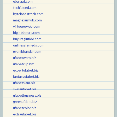
ebaraat.com
techjuiced.com
byteboosttech.com
magnexushub.com
virtuogoweb.com
biglotshours.com
buyliraglutide.com
onlinesafemeds.com
gyanibhandar.com
ufabetwarp.biz
ufabetclip.biz
expertufabet.biz
fantasyufabet.biz
ufabetsiam.biz
swissufabet.biz
ufabetbusiness.biz
greenufabet.biz
ufabetcolor.biz
extraufabet.biz