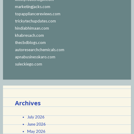
marketingjacks.com
topappliancereviews.com
trickytechupdates.com
hindiabhimaan.com
khabresach.com
thecbdblogs.com
autoresearchchemicals.com
apnabusinesskaro.com
suleckiego.com
Archives
July 2026
June 2026
May 2026