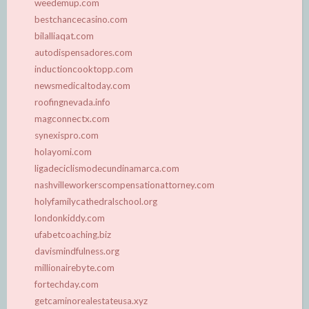
weedemup.com
bestchancecasino.com
bilalliaqat.com
autodispensadores.com
inductioncooktopp.com
newsmedicaltoday.com
roofingnevada.info
magconnectx.com
synexispro.com
holayomi.com
ligadeciclismodecundinamarca.com
nashvilleworkerscompensationattorney.com
holyfamilycathedralschool.org
londonkiddy.com
ufabetcoaching.biz
davismindfulness.org
millionairebyte.com
fortechday.com
getcaminorealestateusa.xyz