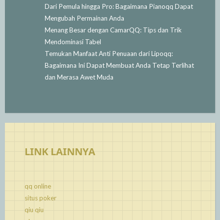
Dari Pemula hingga Pro: Bagaimana Pianoqq Dapat
Mengubah Permainan Anda
Menang Besar dengan CamarQQ: Tips dan Trik
Mendominasi Tabel
Temukan Manfaat Anti Penuaan dari Lipoqq:
Bagaimana Ini Dapat Membuat Anda Tetap Terlihat
dan Merasa Awet Muda
LINK LAINNYA
qq online
situs poker
qiu qiu