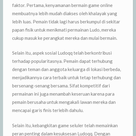
faktor. Pertama, kenyamanan bermain game online
membuatnya lebih mudah diakses oleh khalayak yang
lebih luas. Pemain tidak lagi harus berkumpul di sekitar
papan fisik untuk menikmati permainan Ludo, mereka
cukup masuk ke perangkat mereka dan mulai bermain.
Selain itu, aspek sosial Ludoqq telah berkontribusi
terhadap popularitasnya. Pemain dapat terhubung
dengan teman dan anggota keluarga di lokasi berbeda,
menjadikannya cara terbaik untuk tetap terhubung dan
bersenang-senang bersama. Sifat kompetitif dari
permainan ini juga menambah keseruan karena para
pemain berusaha untuk mengakali lawan mereka dan
mencapai garis finis terlebih dahulu.
Selain itu, kebangkitan game seluler telah memainkan
peran penting dalam kesuksesan Ludoqq. Dengan