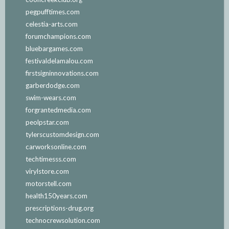
pegpufftimes.com
celestia-arts.com
forumchampions.com
bluebargames.com
festivaldelamalou.com
firstsigninnovations.com
garberdodge.com
swim-wears.com
forgrantedmedia.com
peolpstar.com
tylerscustomdesign.com
carworksonline.com
techtimesss.com
virylstore.com
motorstell.com
health150years.com
prescriptions-drug.org
technocrewsolution.com