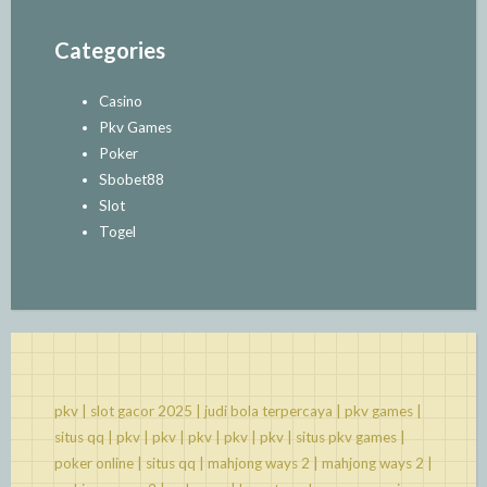
Categories
Casino
Pkv Games
Poker
Sbobet88
Slot
Togel
pkv
|
slot gacor 2025
|
judi bola terpercaya
|
pkv games
|
situs qq
|
pkv
|
pkv
|
pkv
|
pkv
|
pkv
|
situs pkv games
|
poker online
|
situs qq
|
mahjong ways 2
|
mahjong ways 2
|