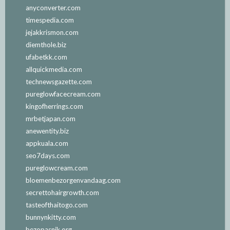
anyconverter.com
timespedia.com
jejakkrismon.com
diemthole.biz
ufabetkk.com
allquickmedia.com
technewsgazette.com
pureglowfacecream.com
kingofherrings.com
mrbetjapan.com
anewentity.biz
appkuala.com
seo7days.com
pureglowcream.com
bloemenbezorgenvandaag.com
secrettohairgrowth.com
tasteofthaitogo.com
bunnynkitty.com
bezopasnik.org