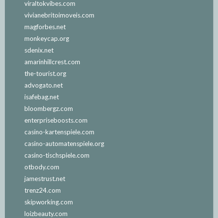
viraltokvibes.com
vivianebritoimoveis.com
magforbes.net
monkeycap.org
sdenix.net
amarinhillcrest.com
the-tourist.org
advogato.net
isafebag.net
bloombergz.com
enterpriseboosts.com
casino-kartenspiele.com
casino-automatenspiele.org
casino-tischspiele.com
otbody.com
jamestrust.net
trenz24.com
skipworking.com
loizbeauty.com