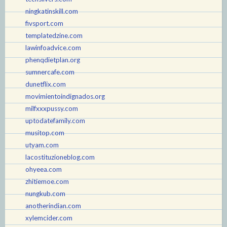
ningkatinskill.com
fivsport.com
templatedzine.com
lawinfoadvice.com
phenqdietplan.org
sumnercafe.com
dunetflix.com
movimientoindignados.org
milfxxxpussy.com
uptodatefamily.com
musitop.com
utyam.com
lacostituzioneblog.com
ohyeea.com
zhitiemoe.com
nungkub.com
anotherindian.com
xylemcider.com