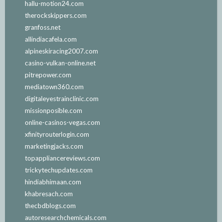
hallu-motion24.com
therockskippers.com
granfoss.net
allindiacafela.com
alpineskiracing2007.com
casino-vulkan-online.net
pitrepower.com
mediatown360.com
digitaleyestrainclinic.com
missionposible.com
online-casinos-vegas.com
xfinityrouterlogin.com
marketingjacks.com
topappliancereviews.com
trickytechupdates.com
hindiabhimaan.com
khabresach.com
thecbdblogs.com
autoresearchchemicals.com