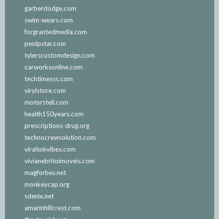
garberdodge.com
swim-wears.com
forgrantedmedia.com
peolpstar.com
tylerscustomdesign.com
carworksonline.com
techtimesss.com
virylstore.com
motorstell.com
health150years.com
prescriptions-drug.org
technocrewsolution.com
viraltokvibes.com
vivianebritoimoveis.com
magforbes.net
monkeycap.org
sdenix.net
amarinhillcrest.com