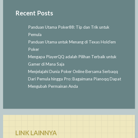
Recent Posts
Panduan Utama Poker88: Tip dan Trik untuk
Pemula
Panduan Utama untuk Menang di Texas Hold’em
Poker
Mengapa PlayerQQ adalah Pilihan Terbaik untuk
Gamer di Mana Saja
Menjelajahi Dunia Poker Online Bersama Serbaqq
Dari Pemula hingga Pro: Bagaimana Pianoqq Dapat
Mengubah Permainan Anda
LINK LAINNYA