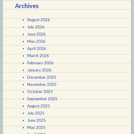
Archives
August 2026
July 2026
June 2026
May 2026
April 2026
March 2026
February 2026
January 2026
December 2025
November 2025
October 2025
September 2025
August 2025
July 2025
June 2025
May 2025