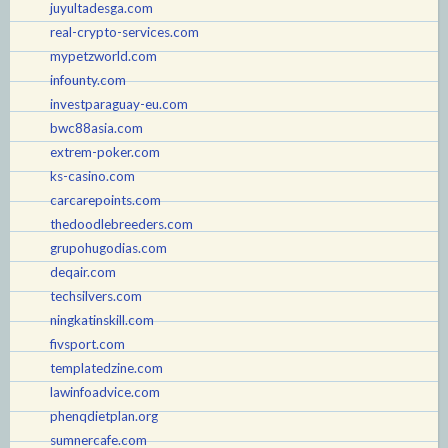
juyultadesga.com
real-crypto-services.com
mypetzworld.com
infounty.com
investparaguay-eu.com
bwc88asia.com
extrem-poker.com
ks-casino.com
carcarepoints.com
thedoodlebreeders.com
grupohugodias.com
deqair.com
techsilvers.com
ningkatinskill.com
fivsport.com
templatedzine.com
lawinfoadvice.com
phenqdietplan.org
sumnercafe.com