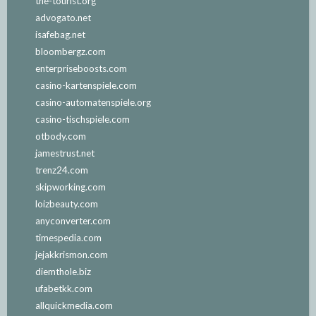
the-tourist.org
advogato.net
isafebag.net
bloombergz.com
enterpriseboosts.com
casino-kartenspiele.com
casino-automatenspiele.org
casino-tischspiele.com
otbody.com
jamestrust.net
trenz24.com
skipworking.com
loizbeauty.com
anyconverter.com
timespedia.com
jejakkrismon.com
diemthole.biz
ufabetkk.com
allquickmedia.com