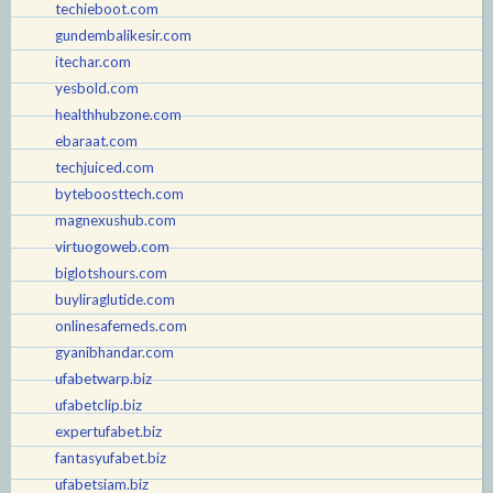
techieboot.com
gundembalikesir.com
itechar.com
yesbold.com
healthhubzone.com
ebaraat.com
techjuiced.com
byteboosttech.com
magnexushub.com
virtuogoweb.com
biglotshours.com
buyliraglutide.com
onlinesafemeds.com
gyanibhandar.com
ufabetwarp.biz
ufabetclip.biz
expertufabet.biz
fantasyufabet.biz
ufabetsiam.biz