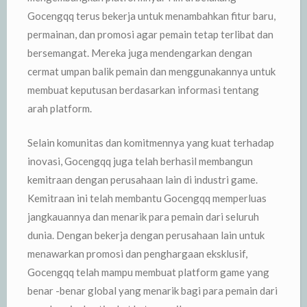
Gocengqq terus bekerja untuk menambahkan fitur baru,
permainan, dan promosi agar pemain tetap terlibat dan
bersemangat. Mereka juga mendengarkan dengan
cermat umpan balik pemain dan menggunakannya untuk
membuat keputusan berdasarkan informasi tentang
arah platform.
Selain komunitas dan komitmennya yang kuat terhadap
inovasi, Gocengqq juga telah berhasil membangun
kemitraan dengan perusahaan lain di industri game.
Kemitraan ini telah membantu Gocengqq memperluas
jangkauannya dan menarik para pemain dari seluruh
dunia. Dengan bekerja dengan perusahaan lain untuk
menawarkan promosi dan penghargaan eksklusif,
Gocengqq telah mampu membuat platform game yang
benar -benar global yang menarik bagi para pemain dari