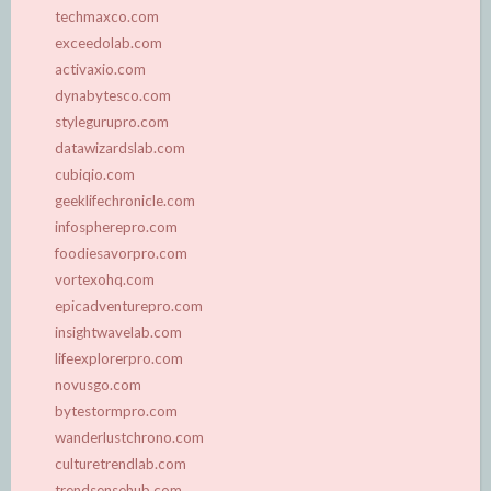
techmaxco.com
exceedolab.com
activaxio.com
dynabytesco.com
stylegurupro.com
datawizardslab.com
cubiqio.com
geeklifechronicle.com
infospherepro.com
foodiesavorpro.com
vortexohq.com
epicadventurepro.com
insightwavelab.com
lifeexplorerpro.com
novusgo.com
bytestormpro.com
wanderlustchrono.com
culturetrendlab.com
trendsensehub.com