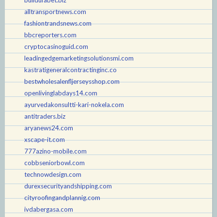
alltransportnews.com
fashiontrandsnews.com
bbcreporters.com
cryptocasinoguid.com
leadingedgemarketingsolutionsmi.com
kastratigeneralcontractinginc.co
bestwholesalenfljerseysshop.com
openlivinglabdays14.com
ayurvedakonsultti-kari-nokela.com
antitraders.biz
aryanews24.com
xscape-it.com
777azino-mobile.com
cobbseniorbowl.com
technowdesign.com
durexsecurityandshipping.com
cityroofingandplannig.com
ivdabergasa.com