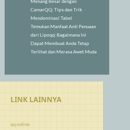
Menang Besar dengan
CamarQQ: Tips dan Trik
Mendominasi Tabel
Temukan Manfaat Anti Penuaan
dari Lipoqq: Bagaimana Ini
Dapat Membuat Anda Tetap
Terlihat dan Merasa Awet Muda
LINK LAINNYA
qq online