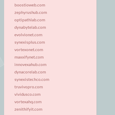
boostioweb.com
zephyrushub.com
optipathlab.com
dynabytelab.com
evolvionet.com
synexisplus.com
vortexonet.com
maxxifynet.com
innovexahub.com
dynacorelab.com
synexistechco.com
truvivopro.com
vividusco.com
vortexahq.com
zenithifyit.com