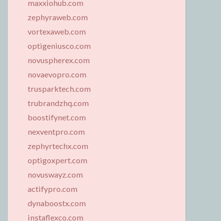
maxxiohub.com
zephyraweb.com
vortexaweb.com
optigeniusco.com
novuspherex.com
novaevopro.com
trusparktech.com
trubrandzhq.com
boostifynet.com
nexventpro.com
zephyrtechx.com
optigoxpert.com
novuswayz.com
actifypro.com
dynaboostx.com
instaflexco.com