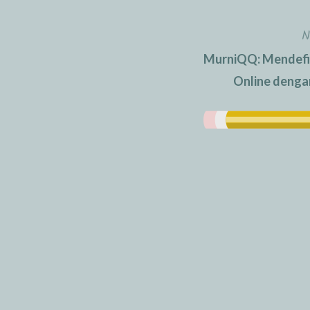
N
MurniQQ: Mendefin
Online denga