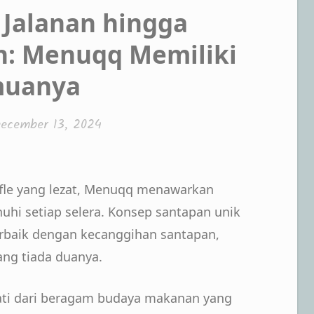
 Jalanan hingga
: Menuqq Memiliki
muanya
ecember 13, 2024
uffle yang lezat, Menuqq menawarkan
hi setiap selera. Konsep santapan unik
erbaik dengan kecanggihan santapan,
ng tiada duanya.
ti dari beragam budaya makanan yang