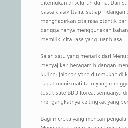
ditemukan di seluruh dunia. Dari sa
pasta klasik Italia, setiap hidanga
menghadirkan cita rasa otentik dar
bangga hanya menggunakan bahan-b
memiliki cita rasa yang luar biasa.
Salah satu yang menarik dari Menuq
menyajikan beragam hidangan mengg
kuliner jalanan yang ditemukan di k
dapat menikmati taco yang menggug
tusuk sate BBQ Korea, semuanya d
mengangkatnya ke tingkat yang ben
Bagi mereka yang mencari pengala
Menuqq juga menawarkan pilihan s