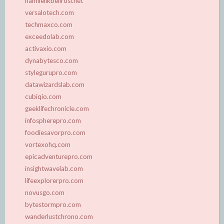
hamilelikbelirtisi.net
versalotech.com
techmaxco.com
exceedolab.com
activaxio.com
dynabytesco.com
stylegurupro.com
datawizardslab.com
cubiqio.com
geeklifechronicle.com
infospherepro.com
foodiesavorpro.com
vortexohq.com
epicadventurepro.com
insightwavelab.com
lifeexplorerpro.com
novusgo.com
bytestormpro.com
wanderlustchrono.com