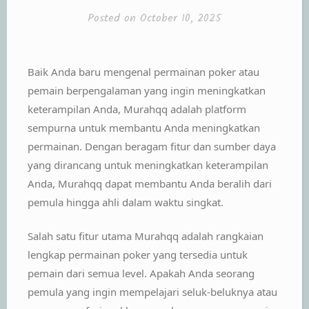
Posted on
October 10, 2025
Baik Anda baru mengenal permainan poker atau
pemain berpengalaman yang ingin meningkatkan
keterampilan Anda, Murahqq adalah platform
sempurna untuk membantu Anda meningkatkan
permainan. Dengan beragam fitur dan sumber daya
yang dirancang untuk meningkatkan keterampilan
Anda, Murahqq dapat membantu Anda beralih dari
pemula hingga ahli dalam waktu singkat.
Salah satu fitur utama Murahqq adalah rangkaian
lengkap permainan poker yang tersedia untuk
pemain dari semua level. Apakah Anda seorang
pemula yang ingin mempelajari seluk-beluknya atau