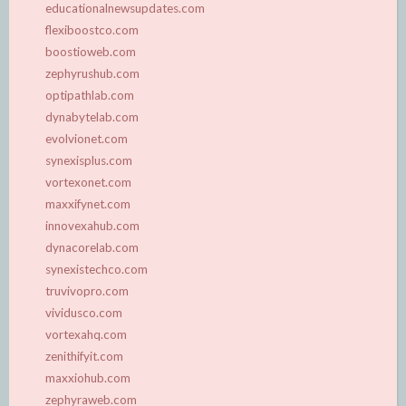
educationalnewsupdates.com
flexiboostco.com
boostioweb.com
zephyrushub.com
optipathlab.com
dynabytelab.com
evolvionet.com
synexisplus.com
vortexonet.com
maxxifynet.com
innovexahub.com
dynacorelab.com
synexistechco.com
truvivopro.com
vividusco.com
vortexahq.com
zenithifyit.com
maxxiohub.com
zephyraweb.com