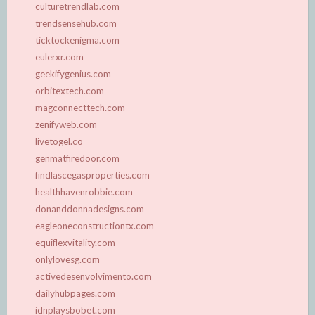
culturetrendlab.com
trendsensehub.com
ticktockenigma.com
eulerxr.com
geekifygenius.com
orbitextech.com
magconnecttech.com
zenifyweb.com
livetogel.co
genmatfiredoor.com
findlascegasproperties.com
healthhavenrobbie.com
donanddonnadesigns.com
eagleoneconstructiontx.com
equiflexvitality.com
onlylovesg.com
activedesenvolvimento.com
dailyhubpages.com
idnplaysbobet.com