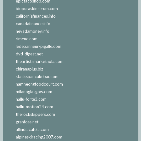
epictacoshop.com
biopuraskinserum.com
californiafinances.info
canadafinance.info
nevadamoney.info
rimene.com
ledepanneur-pigalle.com
dvd-digest.net
theartistsmarketnola.com
chiranaplus.biz
stackspancakebar.com
namheongfoodcourt.com
milanoglasgow.com
hallu-forte3.com
hallu-motion24.com
therockskippers.com
granfoss.net
allindiacafela.com
alpineskiracing2007.com