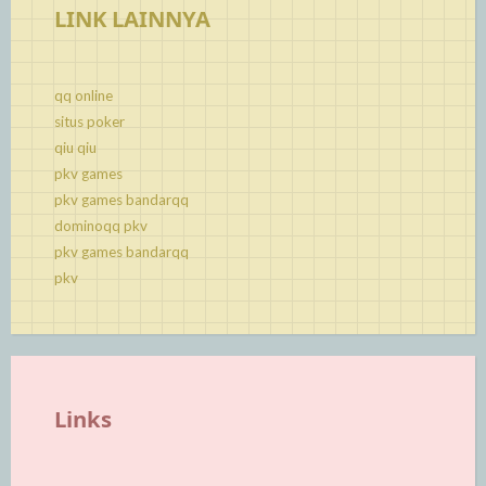
LINK LAINNYA
qq online
situs poker
qiu qiu
pkv games
pkv games bandarqq
dominoqq pkv
pkv games bandarqq
pkv
Links