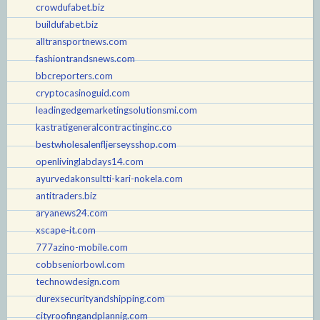
crowdufabet.biz
buildufabet.biz
alltransportnews.com
fashiontrandsnews.com
bbcreporters.com
cryptocasinoguid.com
leadingedgemarketingsolutionsmi.com
kastratigeneralcontractinginc.co
bestwholesalenfljerseysshop.com
openlivinglabdays14.com
ayurvedakonsultti-kari-nokela.com
antitraders.biz
aryanews24.com
xscape-it.com
777azino-mobile.com
cobbseniorbowl.com
technowdesign.com
durexsecurityandshipping.com
cityroofingandplannig.com