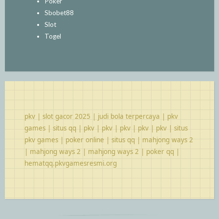
Poker
Sbobet88
Slot
Togel
pkv
|
slot gacor 2025
|
judi bola terpercaya
|
pkv
games
|
situs qq
|
pkv
|
pkv
|
pkv
|
pkv
|
pkv
|
situs
pkv games
|
poker online
|
situs qq
|
mahjong ways 2
|
mahjong ways 2
|
mahjong ways 2
|
poker qq
|
hematqq.pkvgamesresmi.org