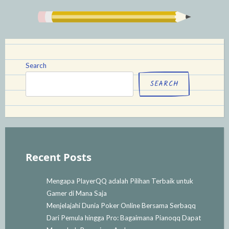
Search
SEARCH
Recent Posts
Mengapa PlayerQQ adalah Pilihan Terbaik untuk
Gamer di Mana Saja
Menjelajahi Dunia Poker Online Bersama Serbaqq
Dari Pemula hingga Pro: Bagaimana Pianoqq Dapat