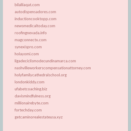
bilalliaqat.com
autodispensadores.com
inductioncooktopp.com
newsmedicaltoday.com
roofingnevada.info
magconnectx.com
synexispro.com
holayomi.com
ligadeciclismodecundinamarca.com
nashvilleworkerscompensationattorney.com
holyfamilycathedralschool.org
londonkiddy.com
ufabetcoaching.biz
davismindfulness.org
millionairebyte.com
fortechday.com
getcaminorealestateusa.xyz