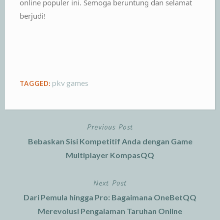
online populer ini. Semoga beruntung dan selamat
berjudi!
pkv games
TAGGED:
Previous Post
Post
Bebaskan Sisi Kompetitif Anda dengan Game
navigation
Multiplayer KompasQQ
Next Post
Dari Pemula hingga Pro: Bagaimana OneBetQQ
Merevolusi Pengalaman Taruhan Online