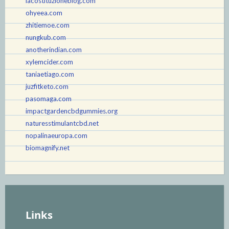
lacostituzioneblog.com
ohyeea.com
zhitiemoe.com
nungkub.com
anotherindian.com
xylemcider.com
taniaetiago.com
juzfitketo.com
pasomaga.com
impactgardencbdgummies.org
naturesstimulantcbd.net
nopalinaeuropa.com
biomagnify.net
Links