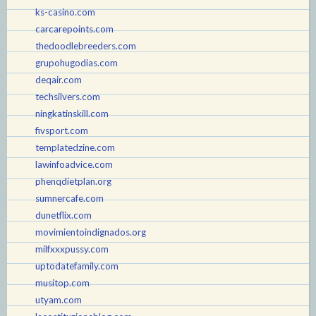
ks-casino.com
carcarepoints.com
thedoodlebreeders.com
grupohugodias.com
deqair.com
techsilvers.com
ningkatinskill.com
fivsport.com
templatedzine.com
lawinfoadvice.com
phenqdietplan.org
sumnercafe.com
dunetflix.com
movimientoindignados.org
milfxxxpussy.com
uptodatefamily.com
musitop.com
utyam.com