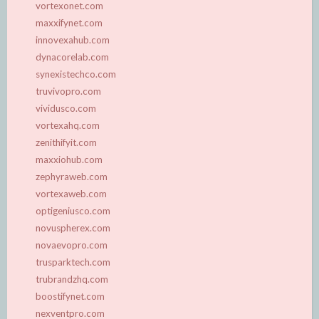
vortexonet.com
maxxifynet.com
innovexahub.com
dynacorelab.com
synexistechco.com
truvivopro.com
vividusco.com
vortexahq.com
zenithifyit.com
maxxiohub.com
zephyraweb.com
vortexaweb.com
optigeniusco.com
novuspherex.com
novaevopro.com
trusparktech.com
trubrandzhq.com
boostifynet.com
nexventpro.com