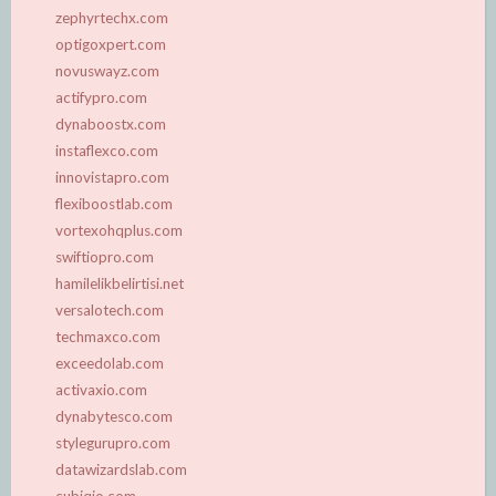
zephyrtechx.com
optigoxpert.com
novuswayz.com
actifypro.com
dynaboostx.com
instaflexco.com
innovistapro.com
flexiboostlab.com
vortexohqplus.com
swiftiopro.com
hamilelikbelirtisi.net
versalotech.com
techmaxco.com
exceedolab.com
activaxio.com
dynabytesco.com
stylegurupro.com
datawizardslab.com