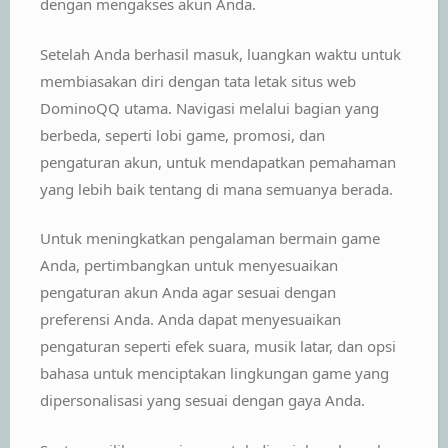
dengan mengakses akun Anda.
Setelah Anda berhasil masuk, luangkan waktu untuk
membiasakan diri dengan tata letak situs web
DominoQQ utama. Navigasi melalui bagian yang
berbeda, seperti lobi game, promosi, dan
pengaturan akun, untuk mendapatkan pemahaman
yang lebih baik tentang di mana semuanya berada.
Untuk meningkatkan pengalaman bermain game
Anda, pertimbangkan untuk menyesuaikan
pengaturan akun Anda agar sesuai dengan
preferensi Anda. Anda dapat menyesuaikan
pengaturan seperti efek suara, musik latar, dan opsi
bahasa untuk menciptakan lingkungan game yang
dipersonalisasi yang sesuai dengan gaya Anda.