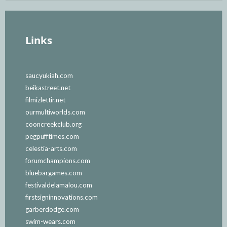
Links
saucyukiah.com
beikastreet.net
filmizlettir.net
ourmultiworlds.com
cooncreekclub.org
pegpufftimes.com
celestia-arts.com
forumchampions.com
bluebargames.com
festivaldelamalou.com
firstsigninnovations.com
garberdodge.com
swim-wears.com