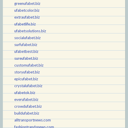
greenufabet.biz
ufabetcolor.biz
extraufabet.biz
ufabetlife.biz
ufabetsolutions.biz
socialufabet.biz
surfufabet.biz
ufabetbest.biz
sureufabet.biz
customufabet.biz
storyufabet.biz
epicufabet.biz
crystalufabet.biz
ufabetok.biz
everufabet.biz
crowdufabet.biz
buildufabet.biz
alltransportnews.com
fashiontrandsnews.com