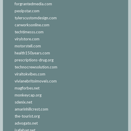
forgrantedmedia.com
peolpstar.com
tylerscustomdesign.com
carworksonline.com
techtimesss.com
virylstore.com
motorstell.com
health150years.com
prescriptions-drug.org
technocrewsolution.com
viraltokvibes.com
vivianebritoimoveis.com
magforbes.net
monkeycap.org
sdenix.net
amarinhillcrest.com
the-tourist.org
advogato.net
isafebag.net