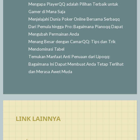
Mengapa PlayerQQ adalah Pilihan Terbaik untuk
Gamer di Mana Saja
Menjelajahi Dunia Poker Online Bersama Serbaqq
Dari Pemula hingga Pro: Bagaimana Pianoqq Dapat
Mengubah Permainan Anda
Menang Besar dengan CamarQQ: Tips dan Trik
Mendominasi Tabel
Temukan Manfaat Anti Penuaan dari Lipoqq:
Bagaimana Ini Dapat Membuat Anda Tetap Terlihat
dan Merasa Awet Muda
LINK LAINNYA