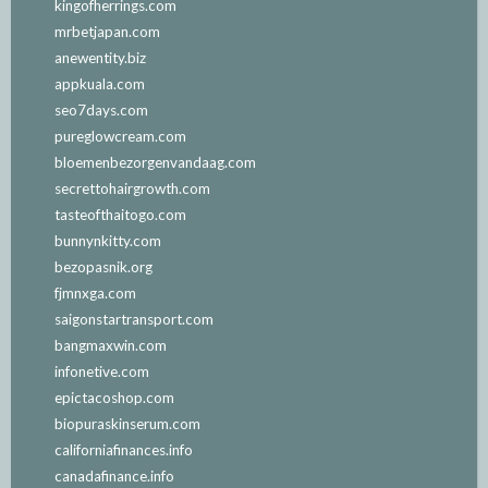
kingofherrings.com
mrbetjapan.com
anewentity.biz
appkuala.com
seo7days.com
pureglowcream.com
bloemenbezorgenvandaag.com
secrettohairgrowth.com
tasteofthaitogo.com
bunnynkitty.com
bezopasnik.org
fjmnxga.com
saigonstartransport.com
bangmaxwin.com
infonetive.com
epictacoshop.com
biopuraskinserum.com
californiafinances.info
canadafinance.info