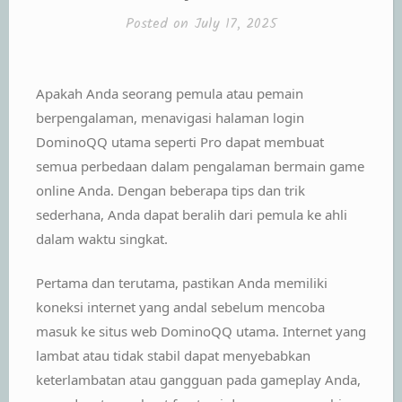
Posted on
July 17, 2025
Apakah Anda seorang pemula atau pemain
berpengalaman, menavigasi halaman login
DominoQQ utama seperti Pro dapat membuat
semua perbedaan dalam pengalaman bermain game
online Anda. Dengan beberapa tips dan trik
sederhana, Anda dapat beralih dari pemula ke ahli
dalam waktu singkat.
Pertama dan terutama, pastikan Anda memiliki
koneksi internet yang andal sebelum mencoba
masuk ke situs web DominoQQ utama. Internet yang
lambat atau tidak stabil dapat menyebabkan
keterlambatan atau gangguan pada gameplay Anda,