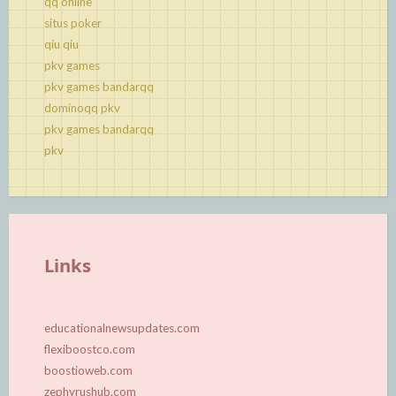
qq online
situs poker
qiu qiu
pkv games
pkv games bandarqq
dominoqq pkv
pkv games bandarqq
pkv
Links
educationalnewsupdates.com
flexiboostco.com
boostioweb.com
zephyrushub.com