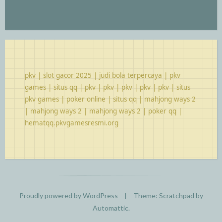
pkv
|
slot gacor 2025
|
judi bola terpercaya
|
pkv
games
|
situs qq
|
pkv
|
pkv
|
pkv
|
pkv
|
pkv
|
situs
pkv games
|
poker online
|
situs qq
|
mahjong ways 2
|
mahjong ways 2
|
mahjong ways 2
|
poker qq
|
hematqq.pkvgamesresmi.org
Proudly powered by WordPress
|
Theme: Scratchpad by
Automattic
.