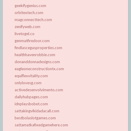
geekifygenius.com
orbitextech.com
magconnecttech.com
zenifyweb.com
livetogel.co
genmatfiredoor.com
findlascegasproperties.com
healthhavenrobbie.com
donanddonnadesigns.com
eagleoneconstructiontx.com
equiflexvitality.com
onlylovesg.com
activedesenvolvimento.com
dailyhubpages.com
idnplaysbobet.com
sattakingvikidadacall.com
bestbolaslotgames.com
sattamatkafixedgamehere.com