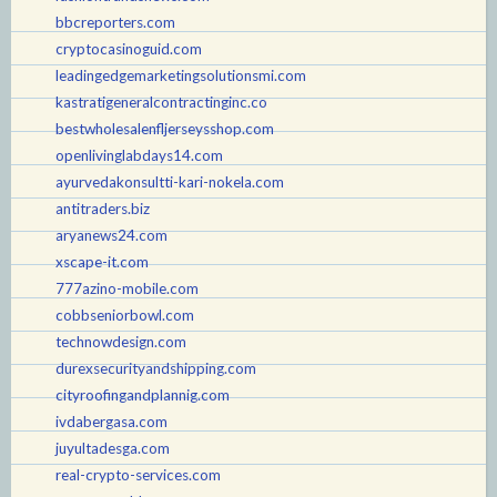
bbcreporters.com
cryptocasinoguid.com
leadingedgemarketingsolutionsmi.com
kastratigeneralcontractinginc.co
bestwholesalenfljerseysshop.com
openlivinglabdays14.com
ayurvedakonsultti-kari-nokela.com
antitraders.biz
aryanews24.com
xscape-it.com
777azino-mobile.com
cobbseniorbowl.com
technowdesign.com
durexsecurityandshipping.com
cityroofingandplannig.com
ivdabergasa.com
juyultadesga.com
real-crypto-services.com