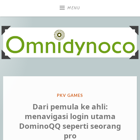
Skip
MENU
to
content
Slot Gacor Deposit Pulsa:
Mainkan slot gacor dengan deposit pulsa untuk cara
mudah dan cepat menang. Nikmati kemudahan
Cara Mudah dan Cepat
bertransaksi dan peluang besar untuk meraih jackpot.
Menang
POSTED
PKV GAMES
IN
Dari pemula ke ahli:
menavigasi login utama
DominoQQ seperti seorang
pro