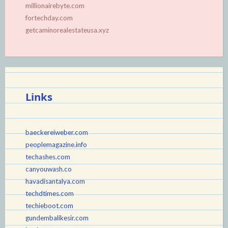
millionairebyte.com
fortechday.com
getcaminorealestateusa.xyz
Links
baeckereiweber.com
peoplemagazine.info
techashes.com
canyouwash.co
havadisantalya.com
techdtimes.com
techieboot.com
gundembalikesir.com