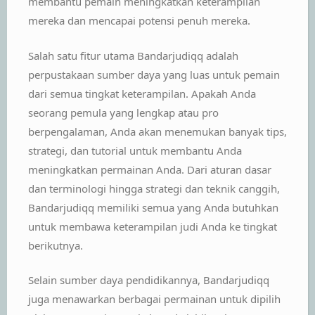
membantu pemain meningkatkan keterampilan
mereka dan mencapai potensi penuh mereka.
Salah satu fitur utama Bandarjudiqq adalah
perpustakaan sumber daya yang luas untuk pemain
dari semua tingkat keterampilan. Apakah Anda
seorang pemula yang lengkap atau pro
berpengalaman, Anda akan menemukan banyak tips,
strategi, dan tutorial untuk membantu Anda
meningkatkan permainan Anda. Dari aturan dasar
dan terminologi hingga strategi dan teknik canggih,
Bandarjudiqq memiliki semua yang Anda butuhkan
untuk membawa keterampilan judi Anda ke tingkat
berikutnya.
Selain sumber daya pendidikannya, Bandarjudiqq
juga menawarkan berbagai permainan untuk dipilih