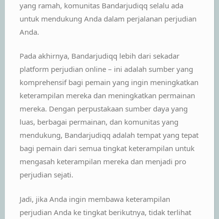
yang ramah, komunitas Bandarjudiqq selalu ada
untuk mendukung Anda dalam perjalanan perjudian
Anda.
Pada akhirnya, Bandarjudiqq lebih dari sekadar
platform perjudian online – ini adalah sumber yang
komprehensif bagi pemain yang ingin meningkatkan
keterampilan mereka dan meningkatkan permainan
mereka. Dengan perpustakaan sumber daya yang
luas, berbagai permainan, dan komunitas yang
mendukung, Bandarjudiqq adalah tempat yang tepat
bagi pemain dari semua tingkat keterampilan untuk
mengasah keterampilan mereka dan menjadi pro
perjudian sejati.
Jadi, jika Anda ingin membawa keterampilan
perjudian Anda ke tingkat berikutnya, tidak terlihat