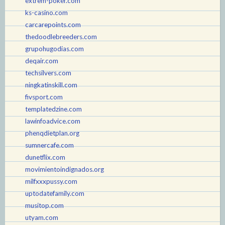
extrem-poker.com
ks-casino.com
carcarepoints.com
thedoodlebreeders.com
grupohugodias.com
deqair.com
techsilvers.com
ningkatinskill.com
fivsport.com
templatedzine.com
lawinfoadvice.com
phenqdietplan.org
sumnercafe.com
dunetflix.com
movimientoindignados.org
milfxxxpussy.com
uptodatefamily.com
musitop.com
utyam.com