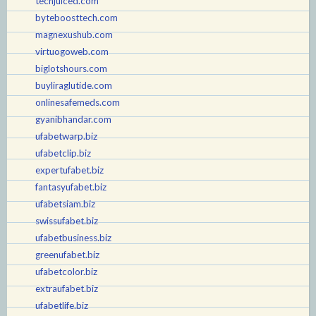
techjuiced.com
byteboosttech.com
magnexushub.com
virtuogoweb.com
biglotshours.com
buyliraglutide.com
onlinesafemeds.com
gyanibhandar.com
ufabetwarp.biz
ufabetclip.biz
expertufabet.biz
fantasyufabet.biz
ufabetsiam.biz
swissufabet.biz
ufabetbusiness.biz
greenufabet.biz
ufabetcolor.biz
extraufabet.biz
ufabetlife.biz