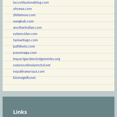
lacostituzioneblog.com
ohyeea.com
zhitiemoe.com
nungkub.com
anotherindian.com
xylemcider.com
taniaetiago.com
juzfitketo.com
pasomaga.com
impactgardencbdgummies.org
naturesstimulantcbd.net
nopalinaeuropa.com
biomagnify.net
Links