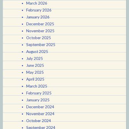
March 2026
February 2026
January 2026
December 2025
November 2025
October 2025
September 2025
August 2025
July 2025
June 2025
May 2025
April 2025
March 2025
February 2025
January 2025
December 2024
November 2024
October 2024
September 2024