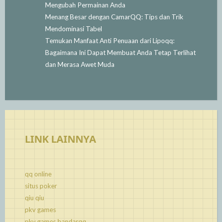
Mengubah Permainan Anda
Menang Besar dengan CamarQQ: Tips dan Trik
Mendominasi Tabel
Temukan Manfaat Anti Penuaan dari Lipoqq:
Bagaimana Ini Dapat Membuat Anda Tetap Terlihat
dan Merasa Awet Muda
LINK LAINNYA
qq online
situs poker
qiu qiu
pkv games
pkv games bandarqq