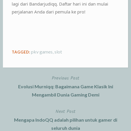
lagi dari Bandarjudiqq. Daftar hari ini dan mulai
perjalanan Anda dari pemula ke pro!
pkv games
,
slot
TAGGED:
Previous Post
Post
Evolusi Murniqq: Bagaimana Game Klasik Ini
navigation
Mengambil Dunia Gaming Demi
Next Post
Mengapa IndoQQ adalah pilihan untuk gamer di
seluruh dunia