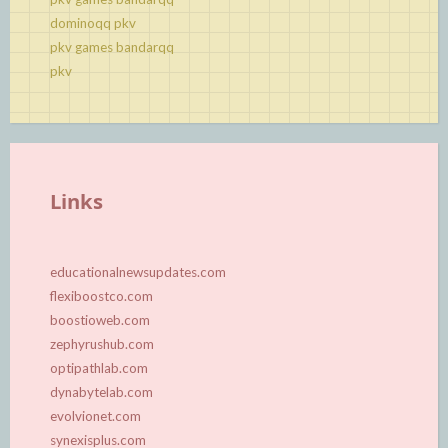
dominoqq pkv
pkv games bandarqq
pkv
Links
educationalnewsupdates.com
flexiboostco.com
boostioweb.com
zephyrushub.com
optipathlab.com
dynabytelab.com
evolvionet.com
synexisplus.com