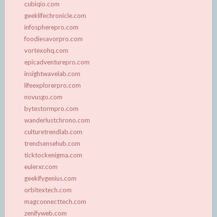
cubiqio.com
geeklifechronicle.com
infospherepro.com
foodiesavorpro.com
vortexohq.com
epicadventurepro.com
insightwavelab.com
lifeexplorerpro.com
novusgo.com
bytestormpro.com
wanderlustchrono.com
culturetrendlab.com
trendsensehub.com
ticktockenigma.com
eulerxr.com
geekifygenius.com
orbitextech.com
magconnecttech.com
zenifyweb.com