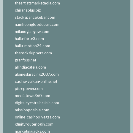
theartistsmarketnola.com
chiranaplus.biz
stackspancakebar.com
namheongfoodcourt.com
milanoglasgow.com
hallu-forte3.com
hallu-motion24.com
therockskippers.com
granfoss.net
allindiacafela.com
alpineskiracing2007.com
casino-vulkan-online.net
pitrepower.com
mediatown360.com
digitaleyestrainclinic.com
missionposible.com
online-casinos-vegas.com
xfinityrouterlogin.com
marketingjacks.com