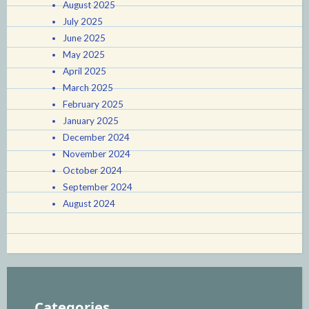
August 2025
July 2025
June 2025
May 2025
April 2025
March 2025
February 2025
January 2025
December 2024
November 2024
October 2024
September 2024
August 2024
Categories