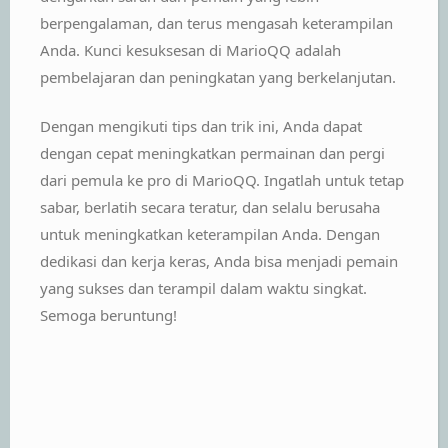
berpengalaman, dan terus mengasah keterampilan
Anda. Kunci kesuksesan di MarioQQ adalah
pembelajaran dan peningkatan yang berkelanjutan.
Dengan mengikuti tips dan trik ini, Anda dapat
dengan cepat meningkatkan permainan dan pergi
dari pemula ke pro di MarioQQ. Ingatlah untuk tetap
sabar, berlatih secara teratur, dan selalu berusaha
untuk meningkatkan keterampilan Anda. Dengan
dedikasi dan kerja keras, Anda bisa menjadi pemain
yang sukses dan terampil dalam waktu singkat.
Semoga beruntung!