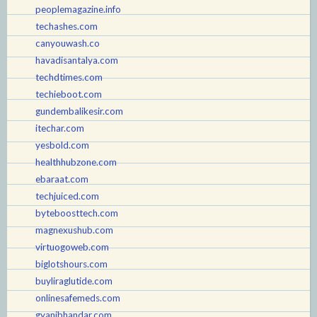
peoplemagazine.info
techashes.com
canyouwash.co
havadisantalya.com
techdtimes.com
techieboot.com
gundembalikesir.com
itechar.com
yesbold.com
healthhubzone.com
ebaraat.com
techjuiced.com
byteboosttech.com
magnexushub.com
virtuogoweb.com
biglotshours.com
buyliraglutide.com
onlinesafemeds.com
gyanibhandar.com