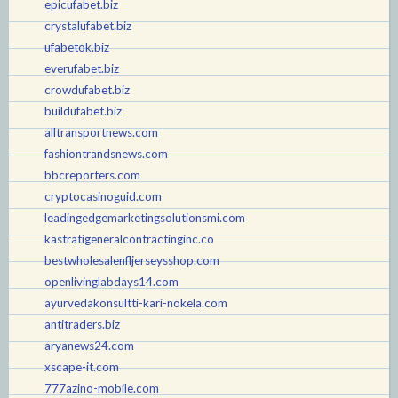
epicufabet.biz
crystalufabet.biz
ufabetok.biz
everufabet.biz
crowdufabet.biz
buildufabet.biz
alltransportnews.com
fashiontrandsnews.com
bbcreporters.com
cryptocasinoguid.com
leadingedgemarketingsolutionsmi.com
kastratigeneralcontractinginc.co
bestwholesalenfljerseysshop.com
openlivinglabdays14.com
ayurvedakonsultti-kari-nokela.com
antitraders.biz
aryanews24.com
xscape-it.com
777azino-mobile.com