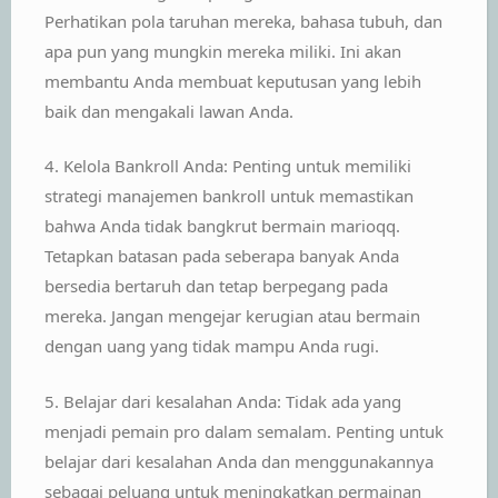
Perhatikan pola taruhan mereka, bahasa tubuh, dan
apa pun yang mungkin mereka miliki. Ini akan
membantu Anda membuat keputusan yang lebih
baik dan mengakali lawan Anda.
4. Kelola Bankroll Anda: Penting untuk memiliki
strategi manajemen bankroll untuk memastikan
bahwa Anda tidak bangkrut bermain marioqq.
Tetapkan batasan pada seberapa banyak Anda
bersedia bertaruh dan tetap berpegang pada
mereka. Jangan mengejar kerugian atau bermain
dengan uang yang tidak mampu Anda rugi.
5. Belajar dari kesalahan Anda: Tidak ada yang
menjadi pemain pro dalam semalam. Penting untuk
belajar dari kesalahan Anda dan menggunakannya
sebagai peluang untuk meningkatkan permainan