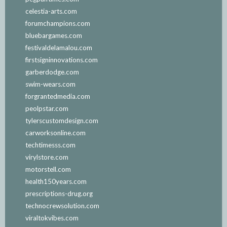
celestia-arts.com
forumchampions.com
bluebargames.com
festivaldelamalou.com
firstsigninnovations.com
garberdodge.com
swim-wears.com
forgrantedmedia.com
peolpstar.com
tylerscustomdesign.com
carworksonline.com
techtimesss.com
virylstore.com
motorstell.com
health150years.com
prescriptions-drug.org
technocrewsolution.com
viraltokvibes.com