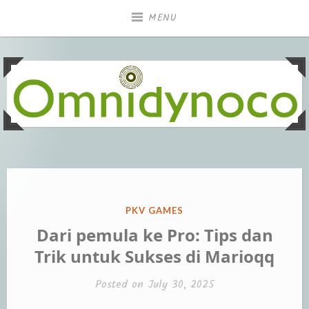
Skip
MENU
to
content
Slot Gacor Deposit Pulsa:
Mainkan slot gacor dengan deposit pulsa untuk cara
mudah dan cepat menang. Nikmati kemudahan
Cara Mudah dan Cepat
bertransaksi dan peluang besar untuk meraih jackpot.
Menang
POSTED
PKV GAMES
IN
Dari pemula ke Pro: Tips dan
Trik untuk Sukses di Marioqq
Posted on
July 30, 2025