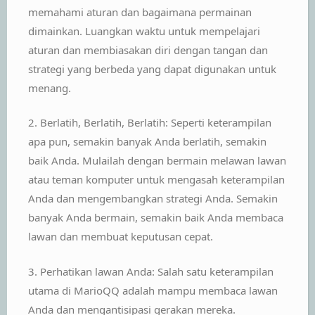
memahami aturan dan bagaimana permainan
dimainkan. Luangkan waktu untuk mempelajari
aturan dan membiasakan diri dengan tangan dan
strategi yang berbeda yang dapat digunakan untuk
menang.
2. Berlatih, Berlatih, Berlatih: Seperti keterampilan
apa pun, semakin banyak Anda berlatih, semakin
baik Anda. Mulailah dengan bermain melawan lawan
atau teman komputer untuk mengasah keterampilan
Anda dan mengembangkan strategi Anda. Semakin
banyak Anda bermain, semakin baik Anda membaca
lawan dan membuat keputusan cepat.
3. Perhatikan lawan Anda: Salah satu keterampilan
utama di MarioQQ adalah mampu membaca lawan
Anda dan mengantisipasi gerakan mereka.