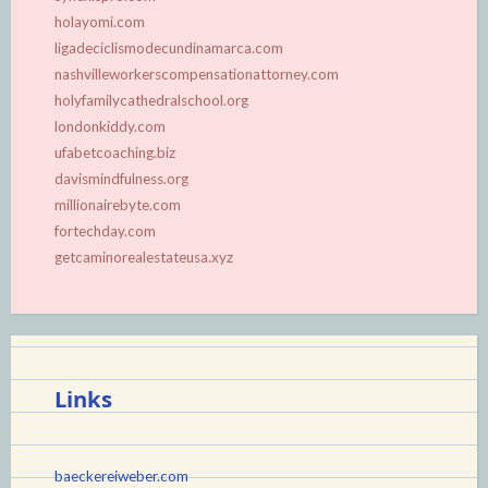
holayomi.com
ligadeciclismodecundinamarca.com
nashvilleworkerscompensationattorney.com
holyfamilycathedralschool.org
londonkiddy.com
ufabetcoaching.biz
davismindfulness.org
millionairebyte.com
fortechday.com
getcaminorealestateusa.xyz
Links
baeckereiweber.com