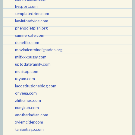
fivsport.com
templatedzine.com
lawinfoadvice.com
phenqdietplan.org
sumnercafe.com
dunetflix.com
movimientoindignados.org
milfxxxpussy.com
uptodatefamily.com
musitop.com
utyam.com
lacostituzioneblog.com
ohyeea.com
zhitiemoe.com
nungkub.com
anotherindian.com
xylemcider.com
taniaetiago.com