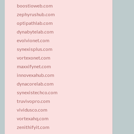
boostioweb.com
zephyrushub.com
optipathlab.com
dynabytelab.com
evolvionet.com
synexisplus.com
vortexonet.com
maxxifynet.com
innovexahub.com
dynacorelab.com
synexistechco.com
truvivopro.com
vividusco.com
vortexahq.com
zenithifyit.com