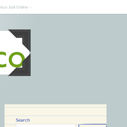
Situs Judi Online
Pulsa: Cara
 cepat menang. Nikmati kemudahan
ih jackpot.
t Menang
Search