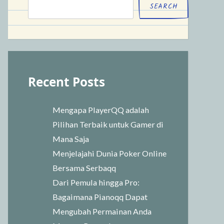
SEARCH
Recent Posts
Mengapa PlayerQQ adalah
Pilihan Terbaik untuk Gamer di
Mana Saja
Menjelajahi Dunia Poker Online
Bersama Serbaqq
Dari Pemula hingga Pro:
Bagaimana Pianoqq Dapat
Mengubah Permainan Anda