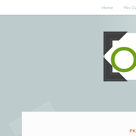
Skip
Home
Pkv G
to
content
Slot Gac
Mainkan slot gacor dengan 
bertr
Mudah
PO
PK