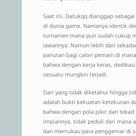
Saat ini, Datukqq dianggap sebagai
di dunia game. Namanya identik de
turnamen mana pun sudah cukup me
lawannya. Namun lebih dari sekada
panutan bagi calon pemain di man
bahwa dengan kerja keras, dedikasi
sesuatu mungkin terjadi.
Dari yang tidak diketahui hingga ti
adalah bukti kekuatan ketekunan da
bahwa dengan pola pikir dan tekad
impiannya, tidak peduli dari mana a
dan memukau para penggemar di sel