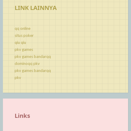
LINK LAINNYA
qq online
situs poker
qiu qiu
pkv games
pkv games bandarqq
dominoqq pkv
pkv games bandarqq
pkv
Links