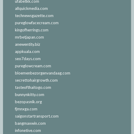
ufabetkk.com
allquickmedia.com
technewsgazette.com
pureglowfacecream.com
kingofherrings.com
mrbetjapan.com
anewentity.biz
appkuala.com
seo7days.com
pureglowcream.com
bloemenbezorgenvandaag.com
secrettohairgrowth.com
tasteofthaitogo.com
bunnynkitty.com
bezopasnik.org
fjmnxga.com
saigonstartransport.com
bangmaxwin.com
infonetive.com