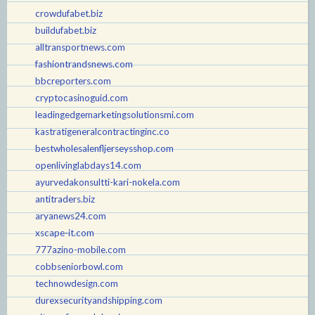
crowdufabet.biz
buildufabet.biz
alltransportnews.com
fashiontrandsnews.com
bbcreporters.com
cryptocasinoguid.com
leadingedgemarketingsolutionsmi.com
kastratigeneralcontractinginc.co
bestwholesalenfljerseysshop.com
openlivinglabdays14.com
ayurvedakonsultti-kari-nokela.com
antitraders.biz
aryanews24.com
xscape-it.com
777azino-mobile.com
cobbseniorbowl.com
technowdesign.com
durexsecurityandshipping.com