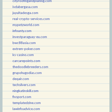
cityroofingandplannig.com
ivdabergasa.com
juyultadesga.com
real-crypto-services.com
mypetzworld.com
infounty.com
investparaguay-eu.com
bwc88asia.com
extrem-poker.com
ks-casino.com
carcarepoints.com
thedoodlebreeders.com
grupohugodias.com
deqair.com
techsilvers.com
ningkatinskill.com
fivsport.com
templatedzine.com
lawinfoadvice.com