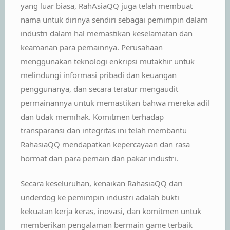
yang luar biasa, RahAsiaQQ juga telah membuat
nama untuk dirinya sendiri sebagai pemimpin dalam
industri dalam hal memastikan keselamatan dan
keamanan para pemainnya. Perusahaan
menggunakan teknologi enkripsi mutakhir untuk
melindungi informasi pribadi dan keuangan
penggunanya, dan secara teratur mengaudit
permainannya untuk memastikan bahwa mereka adil
dan tidak memihak. Komitmen terhadap
transparansi dan integritas ini telah membantu
RahasiaQQ mendapatkan kepercayaan dan rasa
hormat dari para pemain dan pakar industri.
Secara keseluruhan, kenaikan RahasiaQQ dari
underdog ke pemimpin industri adalah bukti
kekuatan kerja keras, inovasi, dan komitmen untuk
memberikan pengalaman bermain game terbaik