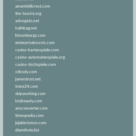
amarinhillcrest.com
the-tourist.org
advogato.net
isafebag.net
bloombergz.com
enterpriseboosts.com
casino-kartenspiele.com
casino-automatenspiele.org
casino-tischspiele.com
otbody.com
jamestrust.net
trenz24.com
skipworking.com
loizbeauty.com
anyconverter.com
timespedia.com
jejakkrismon.com
diemthole.biz