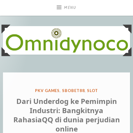
Skip
MENU
to
content
Slot Gacor Deposit Pulsa:
Mainkan slot gacor dengan deposit pulsa untuk cara
mudah dan cepat menang. Nikmati kemudahan
Cara Mudah dan Cepat
bertransaksi dan peluang besar untuk meraih jackpot.
Menang
POSTED
PKV GAMES
,
SBOBET88
,
SLOT
IN
Dari Underdog ke Pemimpin
Industri: Bangkitnya
RahasiaQQ di dunia perjudian
online