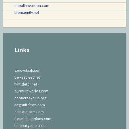
nopalinaeuropa.com
biomagnify.net
Links
saucyukiah.com
beikastreet.net
filmizlettir.net
ourmultiworlds.com
cooncreekclub.org
pegpufftimes.com
celestia-arts.com
forumchampions.com
bluebargames.com