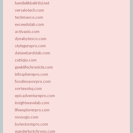
hamilelikbelirtisi.net
versalotech.com
techmaxco.com
exceedolab.com
activaxio.com
dynabytesco.com
stylegurupro.com
datawizardslab.com
cubiqio.com
geeklifechronicle.com
infospherepro.com
foodiesavorpro.com
vortexohq.com
epicadventurepro.com
insightwavelab.com
lifeexplorerpro.com
novusgo.com
bytestormpro.com
wanderlustchrono.com