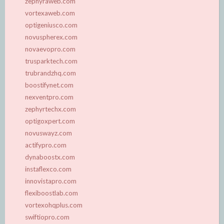
zephyraweb.com
vortexaweb.com
optigeniusco.com
novuspherex.com
novaevopro.com
trusparktech.com
trubrandzhq.com
boostifynet.com
nexventpro.com
zephyrtechx.com
optigoxpert.com
novuswayz.com
actifypro.com
dynaboostx.com
instaflexco.com
innovistapro.com
flexiboostlab.com
vortexohqplus.com
swiftiopro.com