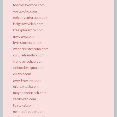
foodiesavorpro.com
vortexohq.com
epicadventurepro.com
insightwavelab.com
lifeexplorerpro.com
novusgo.com
bytestormpro.com
wanderlustchrono.com
culturetrendlab.com
trendsensehub.com
ticktockenigma.com
eulerxr.com
geekifygenius.com
orbitextech.com
magconnecttech.com
zenifyweb.com
livetogel.co
genmatfiredoor.com