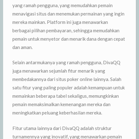
yang ramah pengguna, yang memudahkan pemain
menavigasi situs dan menemukan permainan yang ingin
mereka mainkan. Platform ini juga menawarkan
berbagai pilihan pembayaran, sehingga memudahkan
pemain untuk menyetor dan menarik dana dengan cepat
dan aman.
Selain antarmukanya yang ramah pengguna, DivaQQ
juga menawarkan sejumlah fitur menarik yang
membedakannya dari situs poker online lainnya. Salah
satu fitur yang paling populer adalah kemampuan untuk
memainkan beberapa tabel sekaligus, memungkinkan
pemain memaksimalkan kemenangan mereka dan
meningkatkan peluang keberhasilan mereka.
Fitur utama lainnya dari DivaQQ adalah struktur
turnamennya yang inovatif, yang menawarkan pemain