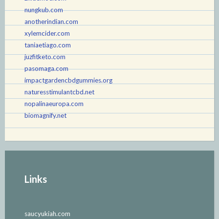
nungkub.com
anotherindian.com
xylemcider.com
taniaetiago.com
juzfitketo.com
pasomaga.com
impactgardencbdgummies.org
naturesstimulantcbd.net
nopalinaeuropa.com
biomagnify.net
Links
saucyukiah.com