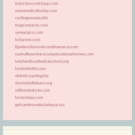
inductioncooktopp.com
newsmedicaltoday.com
roofingnevada.info
magconnectx.com
synexispro.com
holayomi.com
ligadeciclismodecundinamarca.com
nashvilleworkerscompensationattorney.com
holyfamilycathedralschool.org
londonkiddy.com
ufabetcoaching.biz
davismindfulness.org
millionairebyte.com
fortechday.com
getcaminorealestateusa.xyz