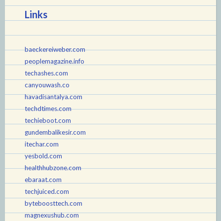
Links
baeckereiweber.com
peoplemagazine.info
techashes.com
canyouwash.co
havadisantalya.com
techdtimes.com
techieboot.com
gundembalikesir.com
itechar.com
yesbold.com
healthhubzone.com
ebaraat.com
techjuiced.com
byteboosttech.com
magnexushub.com