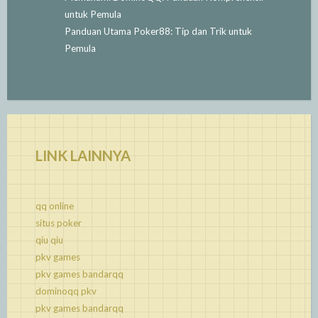
untuk Pemula
Panduan Utama Poker88: Tip dan Trik untuk
Pemula
LINK LAINNYA
qq online
situs poker
qiu qiu
pkv games
pkv games bandarqq
dominoqq pkv
pkv games bandarqq