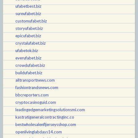
ufabetbest.biz
sureufabet.biz
customufabet.biz
storyufabet.biz
epicufabet.biz
crystalufabet.biz
ufabetok.biz
everufabet.biz
crowdufabet.biz
buildufabet.biz
alltransportnews.com
fashiontrandsnews.com
bbcreporters.com
cryptocasinoguid.com
leadingedgemarketingsolutionsmi.com
kastratigeneralcontractinginc.co
bestwholesalenfljerseysshop.com
openlivinglabdays14.com