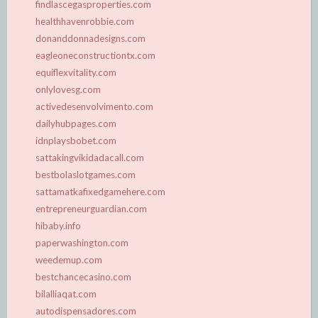
findlascegasproperties.com
healthhavenrobbie.com
donanddonnadesigns.com
eagleoneconstructiontx.com
equiflexvitality.com
onlylovesg.com
activedesenvolvimento.com
dailyhubpages.com
idnplaysbobet.com
sattakingvikidadacall.com
bestbolaslotgames.com
sattamatkafixedgamehere.com
entrepreneurguardian.com
hibaby.info
paperwashington.com
weedemup.com
bestchancecasino.com
bilalliaqat.com
autodispensadores.com