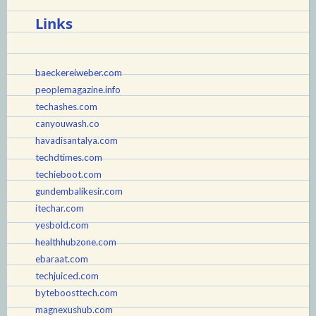
Links
baeckereiweber.com
peoplemagazine.info
techashes.com
canyouwash.co
havadisantalya.com
techdtimes.com
techieboot.com
gundembalikesir.com
itechar.com
yesbold.com
healthhubzone.com
ebaraat.com
techjuiced.com
byteboosttech.com
magnexushub.com