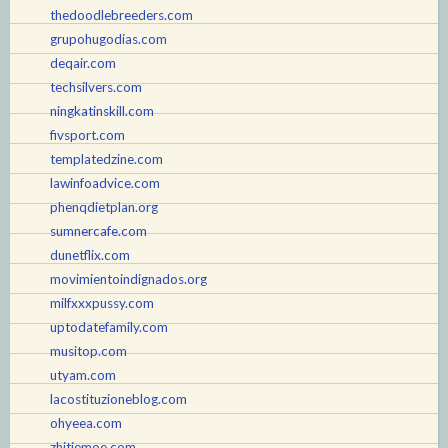
thedoodlebreeders.com
grupohugodias.com
deqair.com
techsilvers.com
ningkatinskill.com
fivsport.com
templatedzine.com
lawinfoadvice.com
phenqdietplan.org
sumnercafe.com
dunetflix.com
movimientoindignados.org
milfxxxpussy.com
uptodatefamily.com
musitop.com
utyam.com
lacostituzioneblog.com
ohyeea.com
zhitiemoe.com