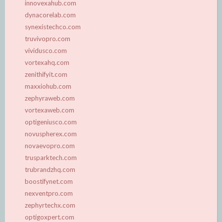
innovexahub.com
dynacorelab.com
synexistechco.com
truvivopro.com
vividusco.com
vortexahq.com
zenithifyit.com
maxxiohub.com
zephyraweb.com
vortexaweb.com
optigeniusco.com
novuspherex.com
novaevopro.com
trusparktech.com
trubrandzhq.com
boostifynet.com
nexventpro.com
zephyrtechx.com
optigoxpert.com