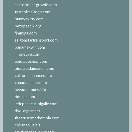
secrettohairgrowth.com
tasteofthaitogo.com
bunnynkitty.com
bezopasnik.org
fjmnxga.com
saigonstartransport.com
bangmaxwin.com
infonetive.com
epictacoshop.com
biopuraskinserum.com
californiafinances.info
canadafinance.info
nevadamoney.info
rimene.com
ledepanneur-pigalle.com
dvd-digest.net
theartistsmarketnola.com
chiranaplus.biz