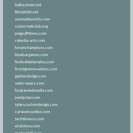
beikastreet.net
filmizlettir.net
ourmultiworlds.com
cooncreekclub.org
pegpufftimes.com
celestia-arts.com
forumchampions.com
bluebargames.com
festivaldelamalou.com
firstsigninnovations.com
garberdodge.com
swim-wears.com
forgrantedmedia.com
peolpstar.com
tylerscustomdesign.com
carworksonline.com
techtimesss.com
virylstore.com