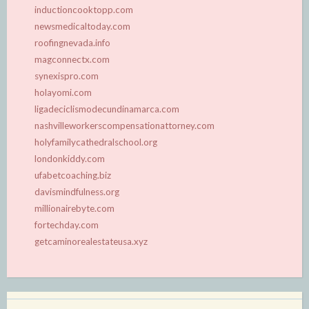
inductioncooktopp.com
newsmedicaltoday.com
roofingnevada.info
magconnectx.com
synexispro.com
holayomi.com
ligadeciclismodecundinamarca.com
nashvilleworkerscompensationattorney.com
holyfamilycathedralschool.org
londonkiddy.com
ufabetcoaching.biz
davismindfulness.org
millionairebyte.com
fortechday.com
getcaminorealestateusa.xyz