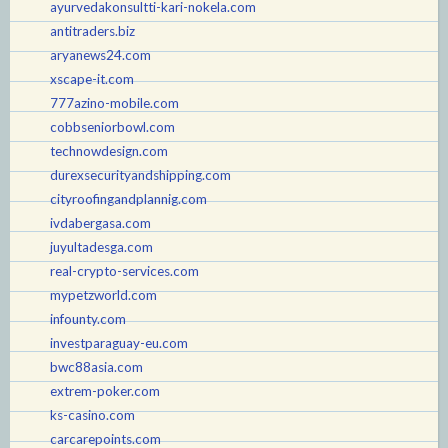
ayurvedakonsultti-kari-nokela.com
antitraders.biz
aryanews24.com
xscape-it.com
777azino-mobile.com
cobbseniorbowl.com
technowdesign.com
durexsecurityandshipping.com
cityroofingandplannig.com
ivdabergasa.com
juyultadesga.com
real-crypto-services.com
mypetzworld.com
infounty.com
investparaguay-eu.com
bwc88asia.com
extrem-poker.com
ks-casino.com
carcarepoints.com