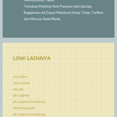
Temukan Manfaat Anti Penuaan dari Lipoqq:
Bagaimana Ini Dapat Membuat Anda Tetap Terlihat
dan Merasa Awet Muda
LINK LAINNYA
qq online
situs poker
qiu qiu
pkv games
pkv games bandarqq
dominoqq pkv
pkv games bandarqq