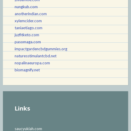
nungkub.com
anotherindian.com
xylemcider.com
taniaetiago.com
juzfitketo.com
pasomaga.com
impactgardencbdgummies.org
naturesstimulantcbd.net
nopalinaeuropa.com
biomagnify.net
Links
saucyukiah.com