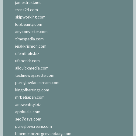
jamestrust.net
trenz24.com
skipworking.com
loizbeauty.com
anyconverter.com
timespedia.com
jejakkrismon.com
diemthole.biz
ufabetkk.com
allquickmedia.com
technewsgazette.com
pureglowfacecream.com
kingofherrings.com
mrbetjapan.com
anewentity.biz
appkuala.com
seo7days.com
pureglowcream.com
bloemenbezorgenvandaag.com