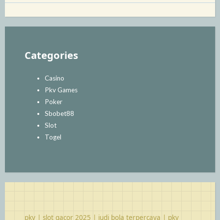
Categories
Casino
Pkv Games
Poker
Sbobet88
Slot
Togel
pkv
|
slot gacor 2025
|
judi bola terpercaya
|
pkv