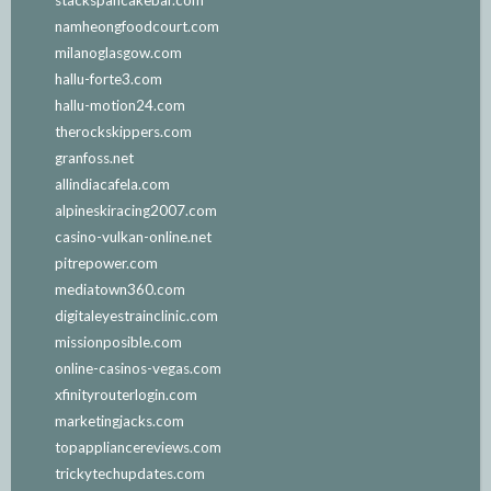
stackspancakebar.com
namheongfoodcourt.com
milanoglasgow.com
hallu-forte3.com
hallu-motion24.com
therockskippers.com
granfoss.net
allindiacafela.com
alpineskiracing2007.com
casino-vulkan-online.net
pitrepower.com
mediatown360.com
digitaleyestrainclinic.com
missionposible.com
online-casinos-vegas.com
xfinityrouterlogin.com
marketingjacks.com
topappliancereviews.com
trickytechupdates.com