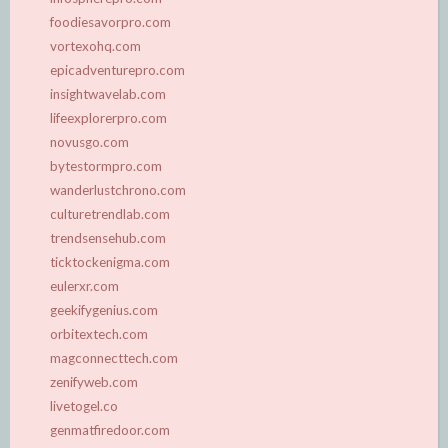
foodiesavorpro.com
vortexohq.com
epicadventurepro.com
insightwavelab.com
lifeexplorerpro.com
novusgo.com
bytestormpro.com
wanderlustchrono.com
culturetrendlab.com
trendsensehub.com
ticktockenigma.com
eulerxr.com
geekifygenius.com
orbitextech.com
magconnecttech.com
zenifyweb.com
livetogel.co
genmatfiredoor.com