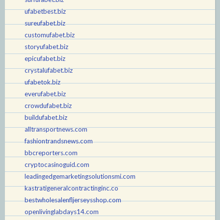
ufabetbest.biz
sureufabet.biz
customufabet.biz
storyufabet.biz
epicufabet.biz
crystalufabet.biz
ufabetok.biz
everufabet.biz
crowdufabet.biz
buildufabet.biz
alltransportnews.com
fashiontrandsnews.com
bbcreporters.com
cryptocasinoguid.com
leadingedgemarketingsolutionsmi.com
kastratigeneralcontractinginc.co
bestwholesalenfljerseysshop.com
openlivinglabdays14.com