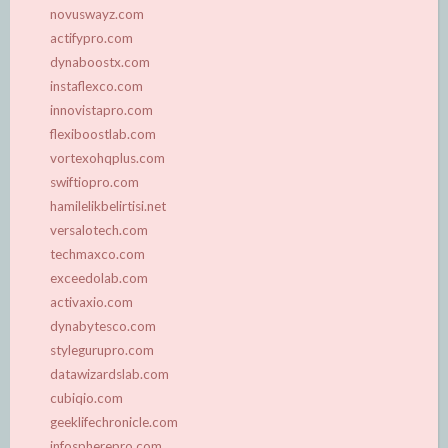
novuswayz.com
actifypro.com
dynaboostx.com
instaflexco.com
innovistapro.com
flexiboostlab.com
vortexohqplus.com
swiftiopro.com
hamilelikbelirtisi.net
versalotech.com
techmaxco.com
exceedolab.com
activaxio.com
dynabytesco.com
stylegurupro.com
datawizardslab.com
cubiqio.com
geeklifechronicle.com
infospherepro.com