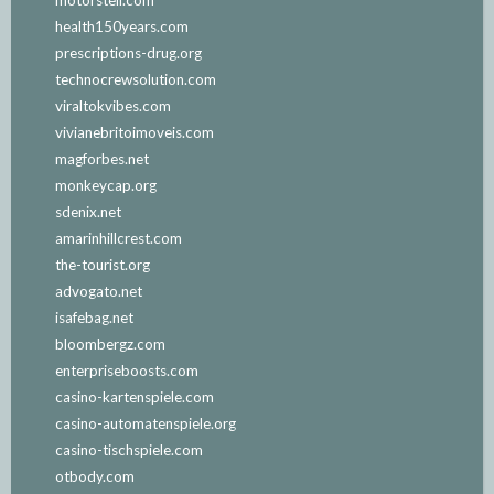
motorstell.com
health150years.com
prescriptions-drug.org
technocrewsolution.com
viraltokvibes.com
vivianebritoimoveis.com
magforbes.net
monkeycap.org
sdenix.net
amarinhillcrest.com
the-tourist.org
advogato.net
isafebag.net
bloombergz.com
enterpriseboosts.com
casino-kartenspiele.com
casino-automatenspiele.org
casino-tischspiele.com
otbody.com