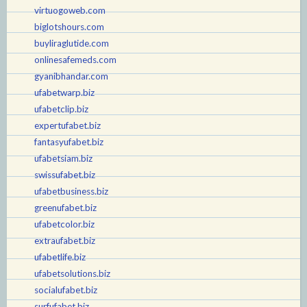
virtuogoweb.com
biglotshours.com
buyliraglutide.com
onlinesafemeds.com
gyanibhandar.com
ufabetwarp.biz
ufabetclip.biz
expertufabet.biz
fantasyufabet.biz
ufabetsiam.biz
swissufabet.biz
ufabetbusiness.biz
greenufabet.biz
ufabetcolor.biz
extraufabet.biz
ufabetlife.biz
ufabetsolutions.biz
socialufabet.biz
surfufabet.biz