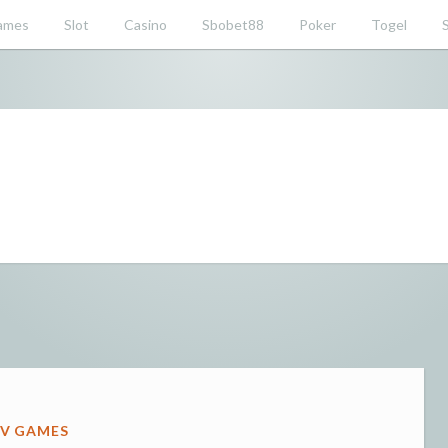
ames
Slot
Casino
Sbobet88
Poker
Togel
or Deposit 
deposit pulsa untuk cara mudah dan
ansaksi dan peluang besar untuk mera
 dan Cepa
STED
V GAMES