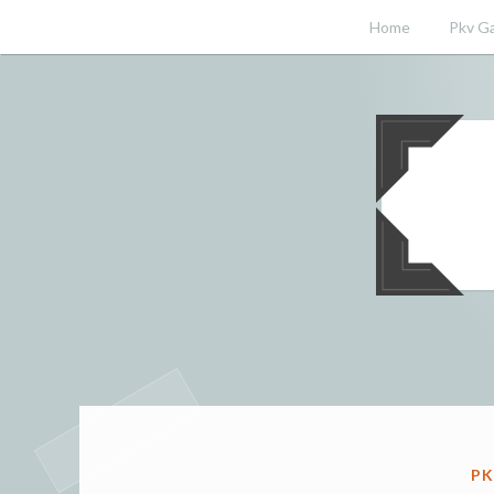
Skip
Home
Pkv G
to
content
Slot Gac
Mainkan slot gacor dengan 
bertr
Mudah
PO
PK