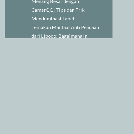
Menang Besar dengan
CamarQQ: Tips dan Trik
Mendominasi Tabel
Temukan Manfaat Anti Penuaan
dari Lipoqq: Bagaimana Ini
Dapat Membuat Anda Tetap
Terlihat dan Merasa Awet Muda
LINK LAINNYA
qq online