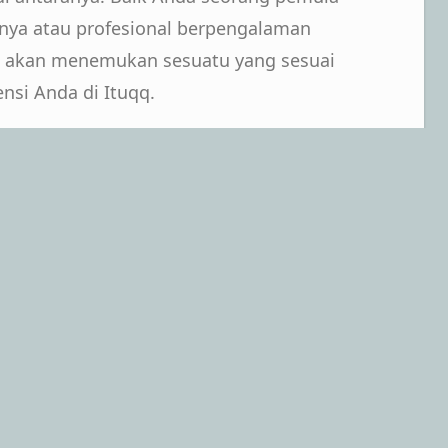
knya atau profesional berpengalaman
a akan menemukan sesuatu yang sesuai
nsi Anda di Ituqq.
akan Ituqq dari situs poker online
p permainan yang adil. Situs ini
h untuk memastikan bahwa permainan
paran dan tidak memihak, memberikan
in bahwa mereka bersaing di lapangan
 mengesankan dan komitmennya terhadap
enawarkan berbagai bonus dan promosi
 pemain setianya. Dari bonus sambutan