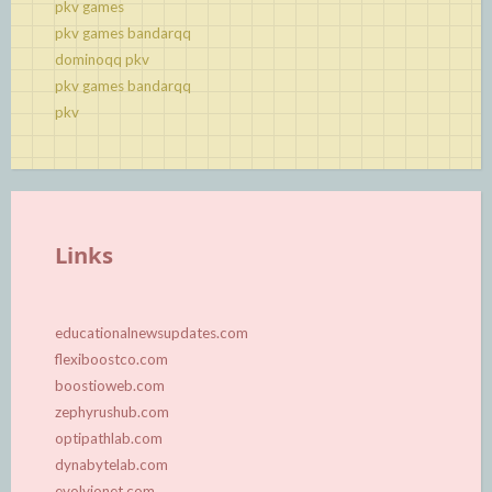
pkv games
pkv games bandarqq
dominoqq pkv
pkv games bandarqq
pkv
Links
educationalnewsupdates.com
flexiboostco.com
boostioweb.com
zephyrushub.com
optipathlab.com
dynabytelab.com
evolvionet.com