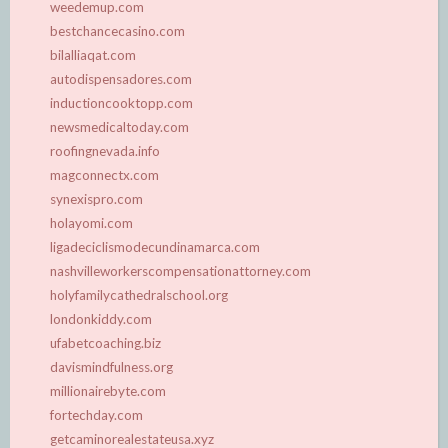
weedemup.com
bestchancecasino.com
bilalliaqat.com
autodispensadores.com
inductioncooktopp.com
newsmedicaltoday.com
roofingnevada.info
magconnectx.com
synexispro.com
holayomi.com
ligadeciclismodecundinamarca.com
nashvilleworkerscompensationattorney.com
holyfamilycathedralschool.org
londonkiddy.com
ufabetcoaching.biz
davismindfulness.org
millionairebyte.com
fortechday.com
getcaminorealestateusa.xyz