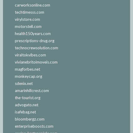
carworksonline.com
techtimesss.com
virylstore.com
motorstell.com
health150years.com
prescriptions-drug.org
technocrewsolution.com
viraltokvibes.com
vivianebritoimoveis.com
magforbes.net
monkeycap.org
sdenix.net
amarinhillcrest.com
the-tourist.org
advogato.net
isafebag.net
bloombergz.com
enterpriseboosts.com