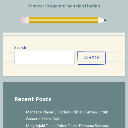
Mencari Kegembiraan dan Hadiah
Search
SEARCH
Recent Posts
Mengapa PlayerQQ adalah Pilihan Terbaik untuk
Gamer di Mana Saja
Menjelajahi Dunia Poker Online Bersama Serbaqq