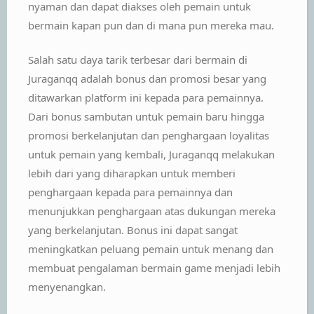
nyaman dan dapat diakses oleh pemain untuk
bermain kapan pun dan di mana pun mereka mau.
Salah satu daya tarik terbesar dari bermain di
Juraganqq adalah bonus dan promosi besar yang
ditawarkan platform ini kepada para pemainnya.
Dari bonus sambutan untuk pemain baru hingga
promosi berkelanjutan dan penghargaan loyalitas
untuk pemain yang kembali, Juraganqq melakukan
lebih dari yang diharapkan untuk memberi
penghargaan kepada para pemainnya dan
menunjukkan penghargaan atas dukungan mereka
yang berkelanjutan. Bonus ini dapat sangat
meningkatkan peluang pemain untuk menang dan
membuat pengalaman bermain game menjadi lebih
menyenangkan.