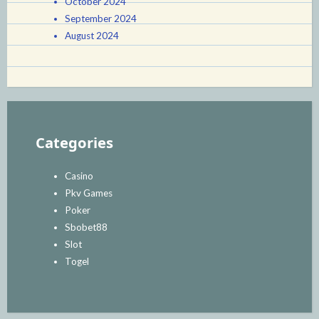
October 2024
September 2024
August 2024
Categories
Casino
Pkv Games
Poker
Sbobet88
Slot
Togel