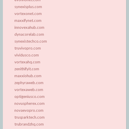
synexisplus.com
vortexonet.com
maxxifynet.com
innovexahub.com
dynacorelab.com
synexistechco.com
truvivopro.com
vividusco.com
vortexahq.com
zenithifyit.com
maxxiohub.com
zephyraweb.com
vortexaweb.com
optigeniusco.com
novuspherex.com
novaevopro.com
trusparktech.com
trubrandzhq.com