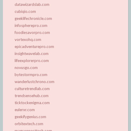
datawizardslab.com
cubiqio.com
geeklifechronicle.com
infospherepro.com
foodiesavorpro.com
vortexohq.com
epicadventurepro.com
insightwavelab.com
lifeexplorerpro.com
novusgo.com
bytestormpro.com
wanderlustchrono.com
culturetrendlab.com
trendsensehub.com
ticktockenigma.com
eulerxr.com
geekifygenius.com
orbitextech.com
magconnecttech.com