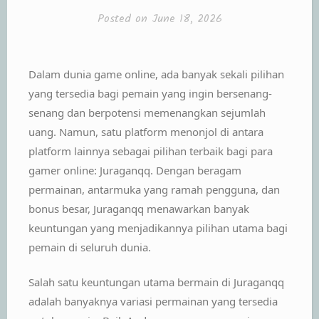
Posted on
June 18, 2026
Dalam dunia game online, ada banyak sekali pilihan
yang tersedia bagi pemain yang ingin bersenang-
senang dan berpotensi memenangkan sejumlah
uang. Namun, satu platform menonjol di antara
platform lainnya sebagai pilihan terbaik bagi para
gamer online: Juraganqq. Dengan beragam
permainan, antarmuka yang ramah pengguna, dan
bonus besar, Juraganqq menawarkan banyak
keuntungan yang menjadikannya pilihan utama bagi
pemain di seluruh dunia.
Salah satu keuntungan utama bermain di Juraganqq
adalah banyaknya variasi permainan yang tersedia