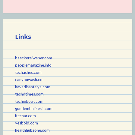
Links
baeckereiweber.com
peoplemagazine.info
techashes.com
canyouwash.co
havadisantalya.com
techdtimes.com
techieboot.com
gundembalikesir.com
itechar.com
yesbold.com
healthhubzone.com