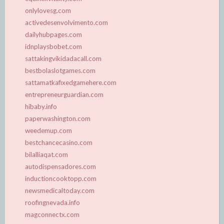
onlylovesg.com
activedesenvolvimento.com
dailyhubpages.com
idnplaysbobet.com
sattakingvikidadacall.com
bestbolaslotgames.com
sattamatkafixedgamehere.com
entrepreneurguardian.com
hibaby.info
paperwashington.com
weedemup.com
bestchancecasino.com
bilalliaqat.com
autodispensadores.com
inductioncooktopp.com
newsmedicaltoday.com
roofingnevada.info
magconnectx.com