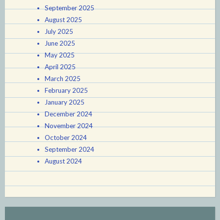
September 2025
August 2025
July 2025
June 2025
May 2025
April 2025
March 2025
February 2025
January 2025
December 2024
November 2024
October 2024
September 2024
August 2024