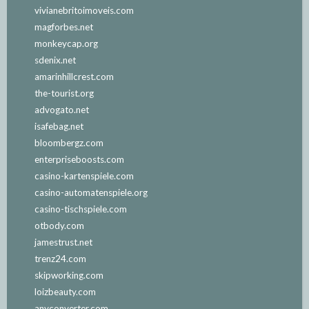
vivianebritoimoveis.com
magforbes.net
monkeycap.org
sdenix.net
amarinhillcrest.com
the-tourist.org
advogato.net
isafebag.net
bloombergz.com
enterpriseboosts.com
casino-kartenspiele.com
casino-automatenspiele.org
casino-tischspiele.com
otbody.com
jamestrust.net
trenz24.com
skipworking.com
loizbeauty.com
anyconverter.com