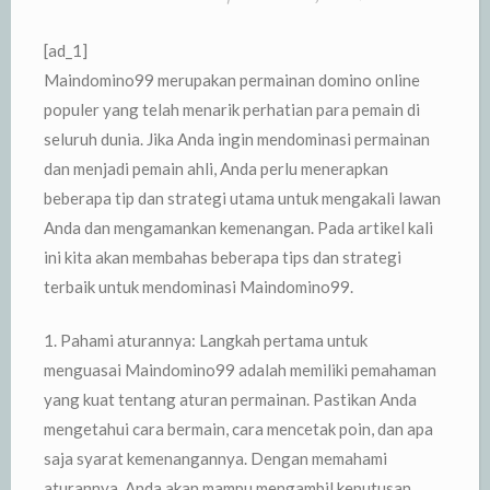
[ad_1]
Maindomino99 merupakan permainan domino online
populer yang telah menarik perhatian para pemain di
seluruh dunia. Jika Anda ingin mendominasi permainan
dan menjadi pemain ahli, Anda perlu menerapkan
beberapa tip dan strategi utama untuk mengakali lawan
Anda dan mengamankan kemenangan. Pada artikel kali
ini kita akan membahas beberapa tips dan strategi
terbaik untuk mendominasi Maindomino99.
1. Pahami aturannya: Langkah pertama untuk
menguasai Maindomino99 adalah memiliki pemahaman
yang kuat tentang aturan permainan. Pastikan Anda
mengetahui cara bermain, cara mencetak poin, dan apa
saja syarat kemenangannya. Dengan memahami
aturannya, Anda akan mampu mengambil keputusan