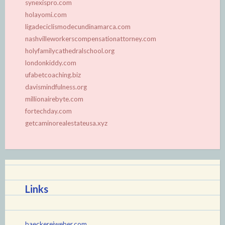
synexispro.com
holayomi.com
ligadeciclismodecundinamarca.com
nashvilleworkerscompensationattorney.com
holyfamilycathedralschool.org
londonkiddy.com
ufabetcoaching.biz
davismindfulness.org
millionairebyte.com
fortechday.com
getcaminorealestateusa.xyz
Links
baeckereiweber.com