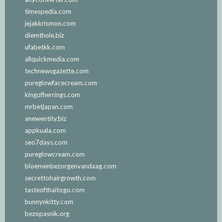
timespedia.com
jejakkrismon.com
diemthole.biz
ufabetkk.com
allquickmedia.com
technewsgazette.com
pureglowfacecream.com
kingofherrings.com
mrbetjapan.com
anewentity.biz
appkuala.com
seo7days.com
pureglowcream.com
bloemenbezorgenvandaag.com
secrettohairgrowth.com
tasteofthaitogo.com
bunnynkitty.com
bezopasnik.org