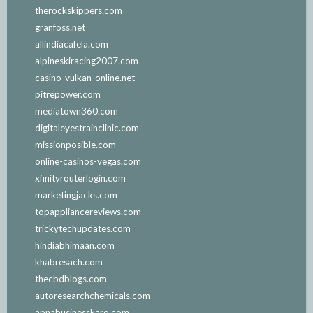
therockskippers.com
granfoss.net
allindiacafela.com
alpineskiracing2007.com
casino-vulkan-online.net
pitrepower.com
mediatown360.com
digitaleyestrainclinic.com
missionposible.com
online-casinos-vegas.com
xfinityrouterlogin.com
marketingjacks.com
topappliancereviews.com
trickytechupdates.com
hindiabhimaan.com
khabresach.com
thecbdblogs.com
autoresearchchemicals.com
apnabusinesskaro.com