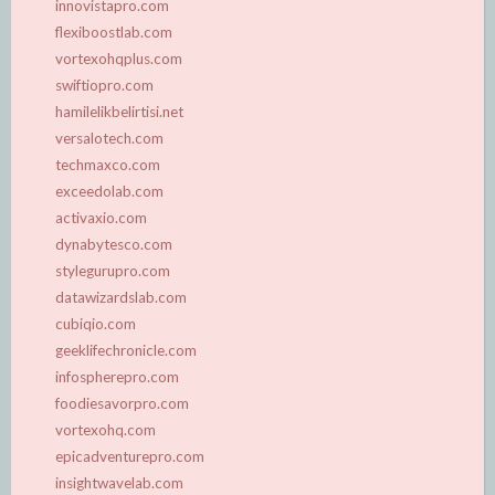
innovistapro.com
flexiboostlab.com
vortexohqplus.com
swiftiopro.com
hamilelikbelirtisi.net
versalotech.com
techmaxco.com
exceedolab.com
activaxio.com
dynabytesco.com
stylegurupro.com
datawizardslab.com
cubiqio.com
geeklifechronicle.com
infospherepro.com
foodiesavorpro.com
vortexohq.com
epicadventurepro.com
insightwavelab.com