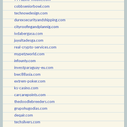
cobbseniorbowl.com
technowdesign.com
durexsecurityandshipping.com
cityroofingandplannig.com
ivdabergasa.com
juyultadesga.com
real-crypto-services.com
mypetzworld.com
infounty.com
investparaguay-eu.com
bwc88asia.com
extrem-poker.com
ks-casino.com
carcarepoints.com
thedoodlebreeders.com
grupohugodias.com
deqair.com
techsilvers.com