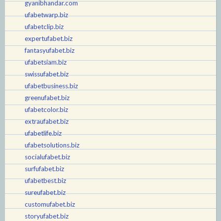
gyanibhandar.com
ufabetwarp.biz
ufabetclip.biz
expertufabet.biz
fantasyufabet.biz
ufabetsiam.biz
swissufabet.biz
ufabetbusiness.biz
greenufabet.biz
ufabetcolor.biz
extraufabet.biz
ufabetlife.biz
ufabetsolutions.biz
socialufabet.biz
surfufabet.biz
ufabetbest.biz
sureufabet.biz
customufabet.biz
storyufabet.biz