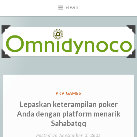
Skip
MENU
to
content
Mainkan slot gacor dengan deposit pulsa untuk cara
Slot Gacor Deposit Pulsa:
mudah dan cepat menang. Nikmati kemudahan
Cara Mudah dan Cepat
bertransaksi dan peluang besar untuk meraih jackpot.
Menang
POSTED
PKV GAMES
IN
Lepaskan keterampilan poker
Anda dengan platform menarik
Sahabatqq
Posted on
September 2, 2025