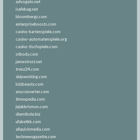
advogato.net
isafebag.net
bloombergz.com
enterpriseboosts.com
casino-kartenspiele.com
casino-automatenspiele.org
casino-tischspiele.com
otbody.com
jamestrust.net
trenz24.com
skipworking.com
loizbeauty.com
anyconverter.com
timespedia.com
jejakkrismon.com
diemthole.biz
ufabetkk.com
allquickmedia.com
technewsgazette.com