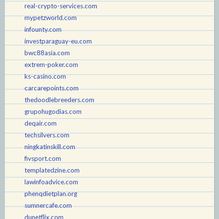
real-crypto-services.com
mypetzworld.com
infounty.com
investparaguay-eu.com
bwc88asia.com
extrem-poker.com
ks-casino.com
carcarepoints.com
thedoodlebreeders.com
grupohugodias.com
deqair.com
techsilvers.com
ningkatinskill.com
fivsport.com
templatedzine.com
lawinfoadvice.com
phenqdietplan.org
sumnercafe.com
dunetflix.com