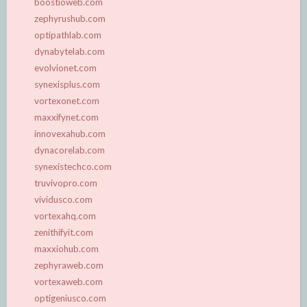
boostioweb.com
zephyrushub.com
optipathlab.com
dynabytelab.com
evolvionet.com
synexisplus.com
vortexonet.com
maxxifynet.com
innovexahub.com
dynacorelab.com
synexistechco.com
truvivopro.com
vividusco.com
vortexahq.com
zenithifyit.com
maxxiohub.com
zephyraweb.com
vortexaweb.com
optigeniusco.com