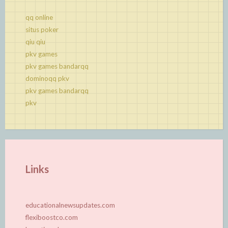
qq online
situs poker
qiu qiu
pkv games
pkv games bandarqq
dominoqq pkv
pkv games bandarqq
pkv
Links
educationalnewsupdates.com
flexiboostco.com