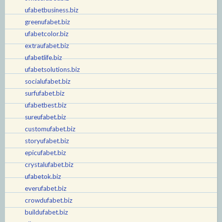
ufabetbusiness.biz
greenufabet.biz
ufabetcolor.biz
extraufabet.biz
ufabetlife.biz
ufabetsolutions.biz
socialufabet.biz
surfufabet.biz
ufabetbest.biz
sureufabet.biz
customufabet.biz
storyufabet.biz
epicufabet.biz
crystalufabet.biz
ufabetok.biz
everufabet.biz
crowdufabet.biz
buildufabet.biz