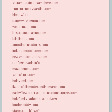
sattamatkafixedgamehere.com
entrepreneurguardian.com
hibaby.info
paperwashington.com
weedemup.com
bestchancecasino.com
bilalliaqat.com
autodispensadores.com
inductioncooktopp.com
newsmedicaltoday.com
roofingnevada.info
magconnectx.com
synexispro.com
holayomi.com
ligadeciclismodecundinamarca.com
nashvilleworkerscompensationattorney.com
holyfamilycathedralschool.org
londonkiddy.com
ufabetcoaching.biz