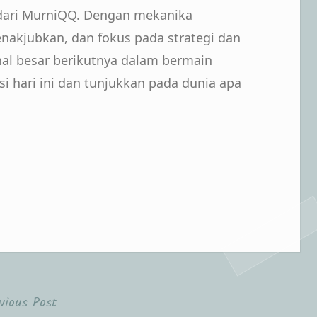
gi dari MurniQQ. Dengan mekanika
nakjubkan, dan fokus pada strategi dan
al besar berikutnya dalam bermain
 hari ini dan tunjukkan pada dunia apa
vious Post