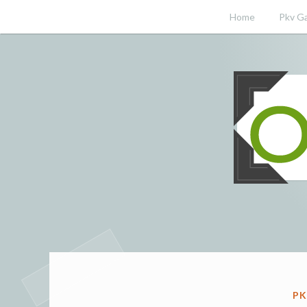
Skip
Home
Pkv G
to
content
Slot Gac
Mainkan slot gacor dengan 
bertr
Mudah
PO
PK