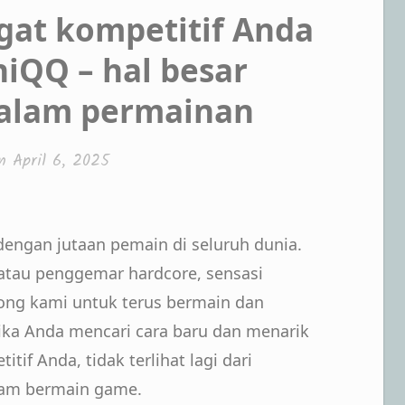
at kompetitif Anda
iQQ – hal besar
dalam permainan
on
April 6, 2025
dengan jutaan pemain di seluruh dunia.
atau penggemar hardcore, sensasi
ong kami untuk terus bermain dan
ika Anda mencari cara baru dan menarik
f Anda, tidak terlihat lagi dari
lam bermain game.