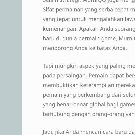
Sifat permainan yang serba cepat
yang tepat untuk mengalahkan la
kemenangan. Apakah Anda seorang
baru di dunia bermain game, Murn
mendorong Anda ke batas Anda.
Tapi mungkin aspek yang paling me
pada persaingan. Pemain dapat ber
membuktikan keterampilan mereka 
pemain yang berkembang dari selu
yang benar-benar global bagi gam
terhubung dengan orang-orang yan
Jadi, jika Anda mencari cara baru