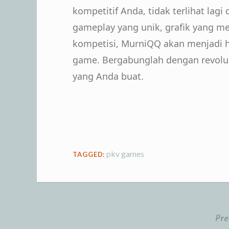
kompetitif Anda, tidak terlihat la
gameplay yang unik, grafik yang me
kompetisi, MurniQQ akan menjadi h
game. Bergabunglah dengan revolusi
yang Anda buat.
pkv games
TAGGED:
Pre
Post