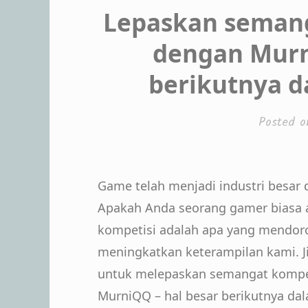
IN
Lepaskan semang
dengan Murn
berikutnya 
Posted 
Game telah menjadi industri besar 
Apakah Anda seorang gamer biasa 
kompetisi adalah apa yang mendor
meningkatkan keterampilan kami. J
untuk melepaskan semangat kompetiti
MurniQQ – hal besar berikutnya da