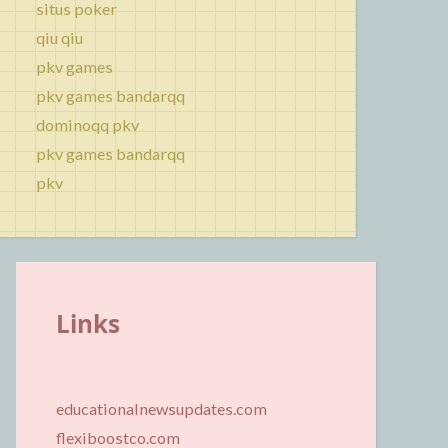
situs poker
qiu qiu
pkv games
pkv games bandarqq
dominoqq pkv
pkv games bandarqq
pkv
Links
educationalnewsupdates.com
flexiboostco.com