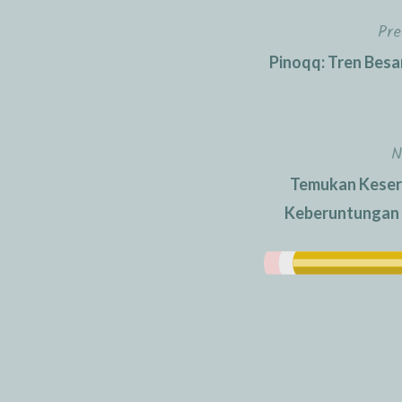
Pre
Post
Pinoqq: Tren Besa
navigation
N
Temukan Keser
Keberuntungan 