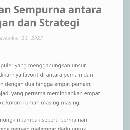
an Sempurna antara
an dan Strategi
ovember 22, 2025
opuler yang menggabungkan unsur
ikannya favorit di antara pemain dari
kan dengan dua hingga empat pemain,
njadi yang pertama memindahkan empat
 ke kolom rumah masing-masing.
mungkin tampak seperti permainan
arena pemain melempar dadu untuk