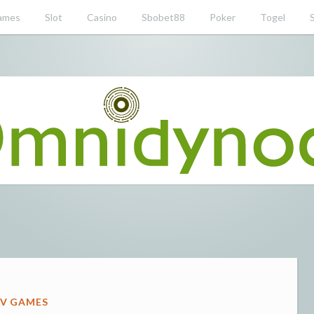
ames
Slot
Casino
Sbobet88
Poker
Togel
or Deposit 
deposit pulsa untuk cara mudah dan
ansaksi dan peluang besar untuk mera
 dan Cepa
STED
V GAMES