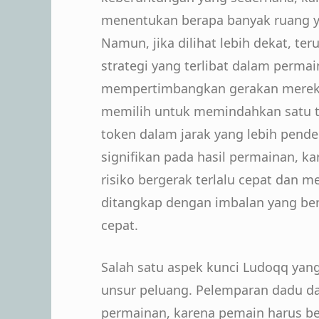
menentukan berapa banyak ruang y
Namun, jika dilihat lebih dekat, t
strategi yang terlibat dalam permai
mempertimbangkan gerakan mereka 
memilih untuk memindahkan satu t
token dalam jarak yang lebih pend
signifikan pada hasil permainan, 
risiko bergerak terlalu cepat dan 
ditangkap dengan imbalan yang ber
cepat.
Salah satu aspek kunci Ludoqq ya
unsur peluang. Pelemparan dadu d
permainan, karena pemain harus b