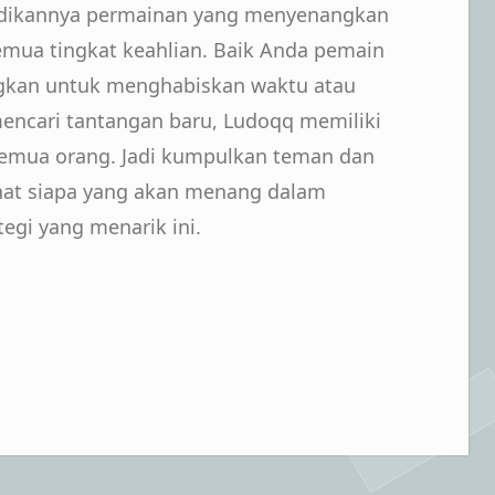
adikannya permainan yang menyenangkan
mua tingkat keahlian. Baik Anda pemain
gkan untuk menghabiskan waktu atau
mencari tantangan baru, Ludoqq memiliki
semua orang. Jadi kumpulkan teman dan
ihat siapa yang akan menang dalam
egi yang menarik ini.