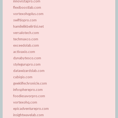
innovistapro.com
flexiboostlab.com
vortexohqplus.com
swiftiopro.com
hamilelikbelirtisi.net
versalotech.com
techmaxco.com
exceedolab.com
activaxio.com
dynabytesco.com
stylegurupro.com
datawizardslab.com
cubiqio.com
geeklifechronicle.com
infospherepro.com
foodiesavorpro.com
vortexohq.com
epicadventurepro.com
insightwavelab.com