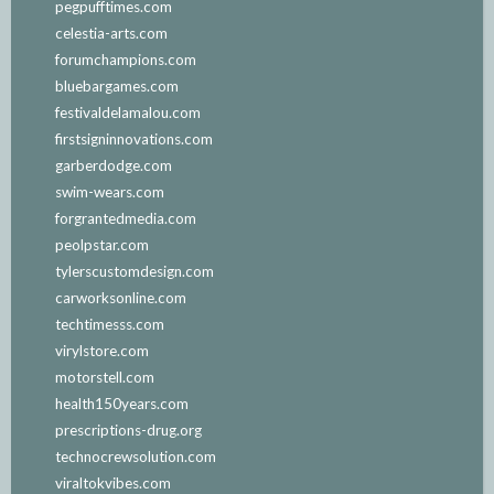
pegpufftimes.com
celestia-arts.com
forumchampions.com
bluebargames.com
festivaldelamalou.com
firstsigninnovations.com
garberdodge.com
swim-wears.com
forgrantedmedia.com
peolpstar.com
tylerscustomdesign.com
carworksonline.com
techtimesss.com
virylstore.com
motorstell.com
health150years.com
prescriptions-drug.org
technocrewsolution.com
viraltokvibes.com