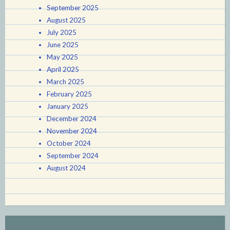
September 2025
August 2025
July 2025
June 2025
May 2025
April 2025
March 2025
February 2025
January 2025
December 2024
November 2024
October 2024
September 2024
August 2024