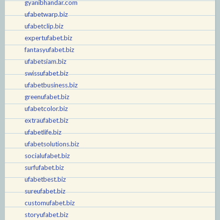
gyanibhandar.com
ufabetwarp.biz
ufabetclip.biz
expertufabet.biz
fantasyufabet.biz
ufabetsiam.biz
swissufabet.biz
ufabetbusiness.biz
greenufabet.biz
ufabetcolor.biz
extraufabet.biz
ufabetlife.biz
ufabetsolutions.biz
socialufabet.biz
surfufabet.biz
ufabetbest.biz
sureufabet.biz
customufabet.biz
storyufabet.biz