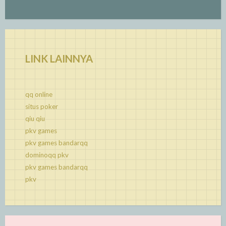
LINK LAINNYA
qq online
situs poker
qiu qiu
pkv games
pkv games bandarqq
dominoqq pkv
pkv games bandarqq
pkv