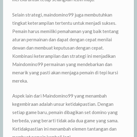
Selain strategi, maindomino99 juga membutuhkan
tingkat keterampilan tertentu untuk menjadi sukses.
Pemain harus memiliki pemahaman yang baik tentang
aturan permainan dan dapat dengan cepat menilai
dewan dan membuat keputusan dengan cepat.
Kombinasi keterampilan dan strategi ini menjadikan
Maindomino99 permainan yang mendebarkan dan
menarik yang pasti akan menjaga pemain di tepi kursi
mereka.
Aspek lain dari Maindomino99 yang menambah
kegembiraan adalah unsur ketidakpastian. Dengan
setiap game baru, pemain dibagikan set domino yang
berbeda, yang berarti tidak ada dua game yang sama.
Ketidakpastian ini menambah elemen tantangan dan