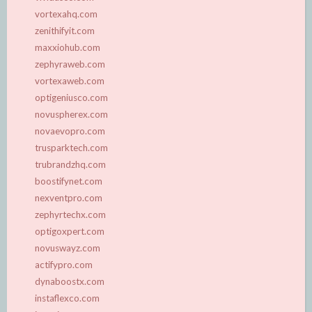
vortexahq.com
zenithifyit.com
maxxiohub.com
zephyraweb.com
vortexaweb.com
optigeniusco.com
novuspherex.com
novaevopro.com
trusparktech.com
trubrandzhq.com
boostifynet.com
nexventpro.com
zephyrtechx.com
optigoxpert.com
novuswayz.com
actifypro.com
dynaboostx.com
instaflexco.com