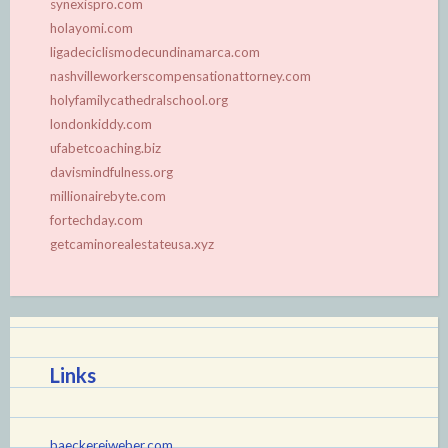
synexispro.com
holayomi.com
ligadeciclismodecundinamarca.com
nashvilleworkerscompensationattorney.com
holyfamilycathedralschool.org
londonkiddy.com
ufabetcoaching.biz
davismindfulness.org
millionairebyte.com
fortechday.com
getcaminorealestateusa.xyz
Links
baeckereiweber.com