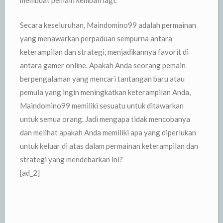
membuat pemain kembali lagi.
Secara keseluruhan, Maindomino99 adalah permainan
yang menawarkan perpaduan sempurna antara
keterampilan dan strategi, menjadikannya favorit di
antara gamer online. Apakah Anda seorang pemain
berpengalaman yang mencari tantangan baru atau
pemula yang ingin meningkatkan keterampilan Anda,
Maindomino99 memiliki sesuatu untuk ditawarkan
untuk semua orang. Jadi mengapa tidak mencobanya
dan melihat apakah Anda memiliki apa yang diperlukan
untuk keluar di atas dalam permainan keterampilan dan
strategi yang mendebarkan ini?
[ad_2]