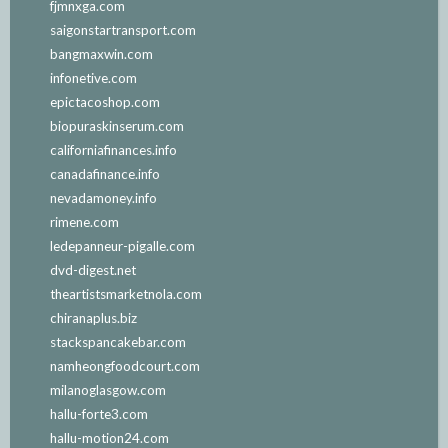
fjmnxga.com
saigonstartransport.com
bangmaxwin.com
infonetive.com
epictacoshop.com
biopuraskinserum.com
californiafinances.info
canadafinance.info
nevadamoney.info
rimene.com
ledepanneur-pigalle.com
dvd-digest.net
theartistsmarketnola.com
chiranaplus.biz
stackspancakebar.com
namheongfoodcourt.com
milanoglasgow.com
hallu-forte3.com
hallu-motion24.com