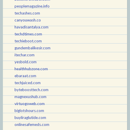
peoplemagazine.info
techashes.com
canyouwash.co
havadisantalya.com
techdtimes.com
techieboot.com
gundembalikesir.com
itechar.com
yesbold.com
healthhubzone.com
ebaraat.com
techjuiced.com
byteboosttech.com
magnexushub.com
virtuogoweb.com
biglotshours.com
buyliraglutide.com
onlinesafemeds.com