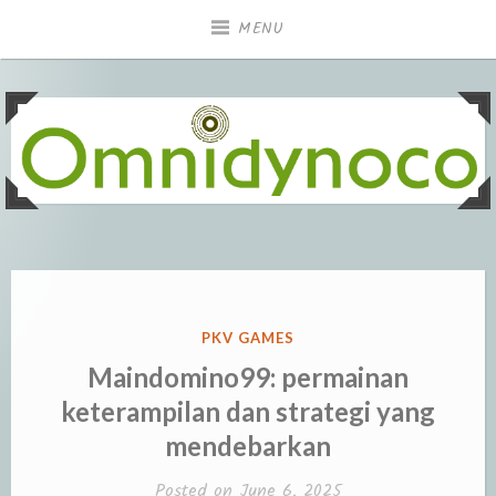
Skip
MENU
to
content
Mainkan slot gacor dengan deposit pulsa untuk cara
Slot Gacor Deposit Pulsa:
mudah dan cepat menang. Nikmati kemudahan
Cara Mudah dan Cepat
bertransaksi dan peluang besar untuk meraih jackpot.
Menang
POSTED
PKV GAMES
IN
Maindomino99: permainan
keterampilan dan strategi yang
mendebarkan
Posted on
June 6, 2025