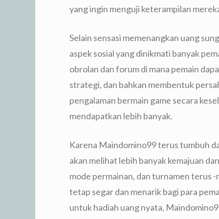
yang ingin menguji keterampilan mereka
Selain sensasi memenangkan uang su
aspek sosial yang dinikmati banyak pem
obrolan dan forum di mana pemain dapat 
strategi, dan bahkan membentuk persa
pengalaman bermain game secara kese
mendapatkan lebih banyak.
Karena Maindomino99 terus tumbuh dal
akan melihat lebih banyak kemajuan dan 
mode permainan, dan turnamen terus -
tetap segar dan menarik bagi para pemai
untuk hadiah uang nyata, Maindomino99