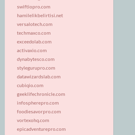
swiftiopro.com
hamilelikbelirtisi.net
versalotech.com
techmaxco.com
exceedolab.com
activaxio.com
dynabytesco.com
stylegurupro.com
datawizardslab.com
cubiqio.com
geeklifechronicle.com
infospherepro.com
foodiesavorpro.com
vortexohq.com
epicadventurepro.com