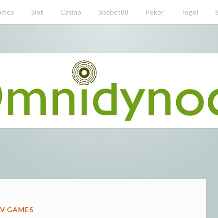
ames
Slot
Casino
Sbobet88
Poker
Togel
deposit pulsa untuk cara mudah dan
cor Deposit P
ansaksi dan peluang besar untuk mera
 dan Cepat
STED
V GAMES