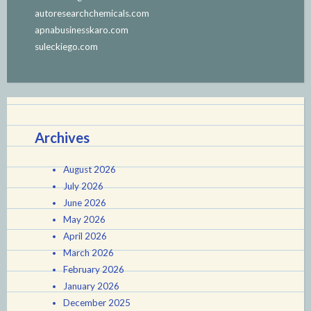
autoresearchchemicals.com
apnabusinesskaro.com
suleckiego.com
Archives
August 2026
July 2026
June 2026
May 2026
April 2026
March 2026
February 2026
January 2026
December 2025