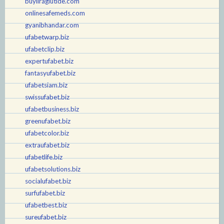
buyliraglutide.com
onlinesafemeds.com
gyanibhandar.com
ufabetwarp.biz
ufabetclip.biz
expertufabet.biz
fantasyufabet.biz
ufabetsiam.biz
swissufabet.biz
ufabetbusiness.biz
greenufabet.biz
ufabetcolor.biz
extraufabet.biz
ufabetlife.biz
ufabetsolutions.biz
socialufabet.biz
surfufabet.biz
ufabetbest.biz
sureufabet.biz