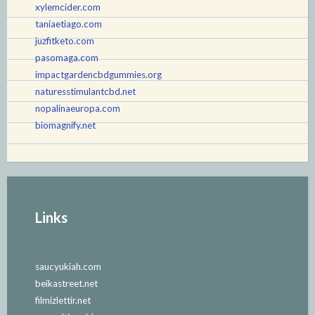
xylemcider.com
taniaetiago.com
juzfitketo.com
pasomaga.com
impactgardencbdgummies.org
naturesstimulantcbd.net
nopalinaeuropa.com
biomagnify.net
Links
saucyukiah.com
beikastreet.net
filmizlettir.net