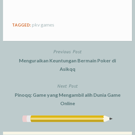
pkv games
TAGGED:
Previous Post
Post
Menguraikan Keuntungan Bermain Poker di
navigation
Asikqq
Next Post
Pinoqq: Game yang Mengambil alih Dunia Game
Online