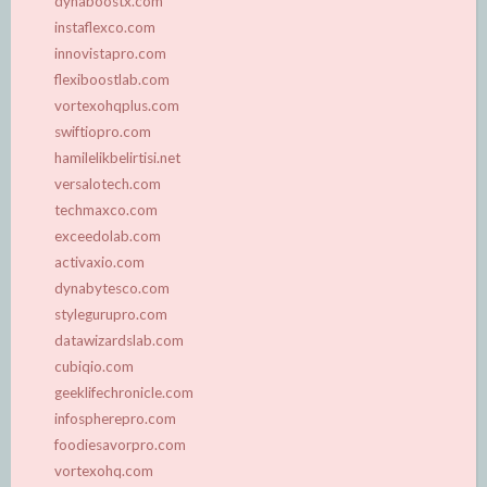
dynaboostx.com
instaflexco.com
innovistapro.com
flexiboostlab.com
vortexohqplus.com
swiftiopro.com
hamilelikbelirtisi.net
versalotech.com
techmaxco.com
exceedolab.com
activaxio.com
dynabytesco.com
stylegurupro.com
datawizardslab.com
cubiqio.com
geeklifechronicle.com
infospherepro.com
foodiesavorpro.com
vortexohq.com