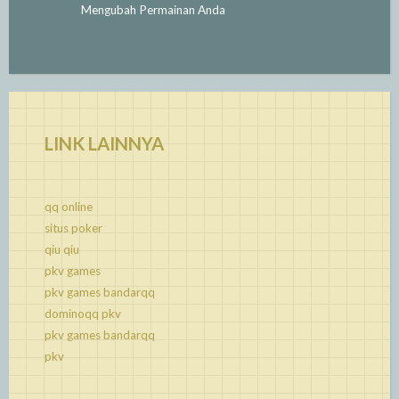
Mengubah Permainan Anda
LINK LAINNYA
qq online
situs poker
qiu qiu
pkv games
pkv games bandarqq
dominoqq pkv
pkv games bandarqq
pkv