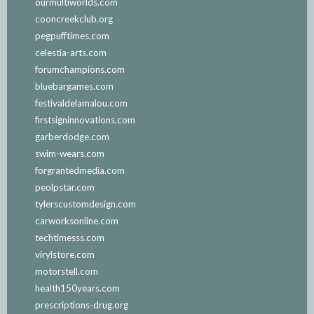
ourmultiworlds.com
cooncreekclub.org
pegpufftimes.com
celestia-arts.com
forumchampions.com
bluebargames.com
festivaldelamalou.com
firstsigninnovations.com
garberdodge.com
swim-wears.com
forgrantedmedia.com
peolpstar.com
tylerscustomdesign.com
carworksonline.com
techtimesss.com
virylstore.com
motorstell.com
health150years.com
prescriptions-drug.org