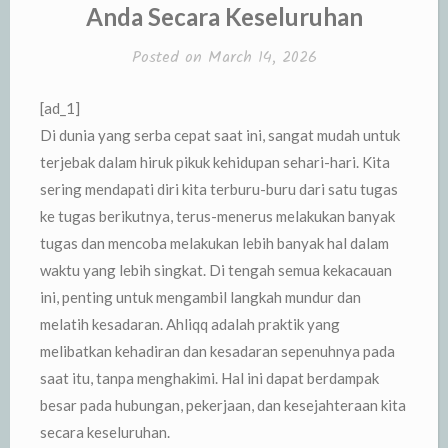
Anda Secara Keseluruhan
Posted on
March 14, 2026
[ad_1]
Di dunia yang serba cepat saat ini, sangat mudah untuk
terjebak dalam hiruk pikuk kehidupan sehari-hari. Kita
sering mendapati diri kita terburu-buru dari satu tugas
ke tugas berikutnya, terus-menerus melakukan banyak
tugas dan mencoba melakukan lebih banyak hal dalam
waktu yang lebih singkat. Di tengah semua kekacauan
ini, penting untuk mengambil langkah mundur dan
melatih kesadaran. Ahliqq adalah praktik yang
melibatkan kehadiran dan kesadaran sepenuhnya pada
saat itu, tanpa menghakimi. Hal ini dapat berdampak
besar pada hubungan, pekerjaan, dan kesejahteraan kita
secara keseluruhan.