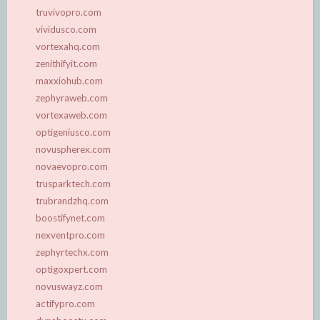
truvivopro.com
vividusco.com
vortexahq.com
zenithifyit.com
maxxiohub.com
zephyraweb.com
vortexaweb.com
optigeniusco.com
novuspherex.com
novaevopro.com
trusparktech.com
trubrandzhq.com
boostifynet.com
nexventpro.com
zephyrtechx.com
optigoxpert.com
novuswayz.com
actifypro.com