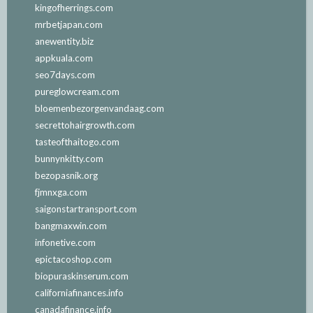
kingofherrings.com
mrbetjapan.com
anewentity.biz
appkuala.com
seo7days.com
pureglowcream.com
bloemenbezorgenvandaag.com
secrettohairgrowth.com
tasteofthaitogo.com
bunnynkitty.com
bezopasnik.org
fjmnxga.com
saigonstartransport.com
bangmaxwin.com
infonetive.com
epictacoshop.com
biopuraskinserum.com
californiafinances.info
canadafinance.info