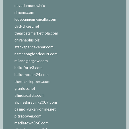
nevadamoney.info
rimene.com
ledepanneur-pigalle.com
dvd-digest.net
theartistsmarketnola.com
chiranaplus.biz
stackspancakebar.com
namheongfoodcourt.com
milanoglasgow.com
hallu-forte3.com
hallu-motion24.com
therockskippers.com
granfoss.net
allindiacafela.com
alpineskiracing2007.com
casino-vulkan-online.net
pitrepower.com
mediatown360.com