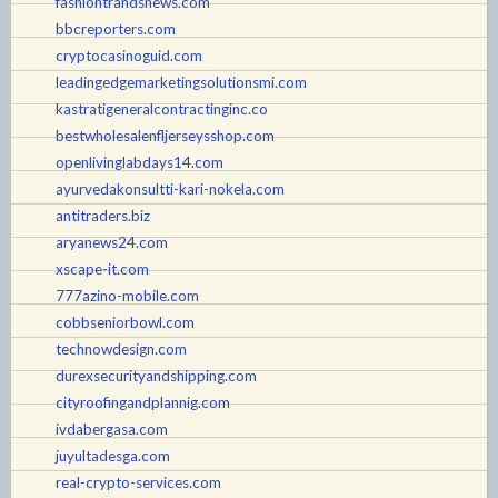
fashiontrandsnews.com
bbcreporters.com
cryptocasinoguid.com
leadingedgemarketingsolutionsmi.com
kastratigeneralcontractinginc.co
bestwholesalenfljerseysshop.com
openlivinglabdays14.com
ayurvedakonsultti-kari-nokela.com
antitraders.biz
aryanews24.com
xscape-it.com
777azino-mobile.com
cobbseniorbowl.com
technowdesign.com
durexsecurityandshipping.com
cityroofingandplannig.com
ivdabergasa.com
juyultadesga.com
real-crypto-services.com