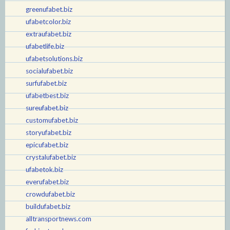
greenufabet.biz
ufabetcolor.biz
extraufabet.biz
ufabetlife.biz
ufabetsolutions.biz
socialufabet.biz
surfufabet.biz
ufabetbest.biz
sureufabet.biz
customufabet.biz
storyufabet.biz
epicufabet.biz
crystalufabet.biz
ufabetok.biz
everufabet.biz
crowdufabet.biz
buildufabet.biz
alltransportnews.com