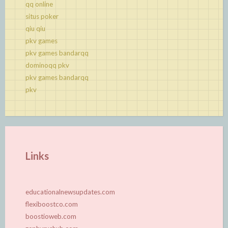
qq online
situs poker
qiu qiu
pkv games
pkv games bandarqq
dominoqq pkv
pkv games bandarqq
pkv
Links
educationalnewsupdates.com
flexiboostco.com
boostioweb.com