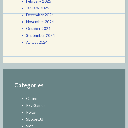
February 2025
January 2025
December 2024
November 2024
October 2024
September 2024
August 2024
Categories
Casino
Pkv Games
Poker
Sbobet88
Slot