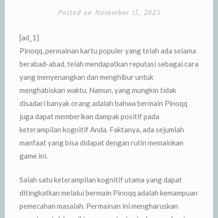
Posted on
November 15, 2025
[ad_1]
Pinoqq, permainan kartu populer yang telah ada selama
berabad-abad, telah mendapatkan reputasi sebagai cara
yang menyenangkan dan menghibur untuk
menghabiskan waktu. Namun, yang mungkin tidak
disadari banyak orang adalah bahwa bermain Pinoqq
juga dapat memberikan dampak positif pada
keterampilan kognitif Anda. Faktanya, ada sejumlah
manfaat yang bisa didapat dengan rutin memainkan
game ini.
Salah satu keterampilan kognitif utama yang dapat
ditingkatkan melalui bermain Pinoqq adalah kemampuan
pemecahan masalah. Permainan ini mengharuskan