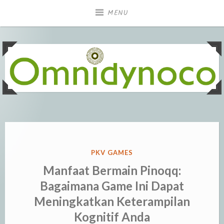
Skip
MENU
to
content
Mainkan slot gacor dengan deposit pulsa untuk cara
Slot Gacor Deposit Pulsa:
mudah dan cepat menang. Nikmati kemudahan
Cara Mudah dan Cepat
bertransaksi dan peluang besar untuk meraih jackpot.
Menang
POSTED
PKV GAMES
IN
Manfaat Bermain Pinoqq:
Bagaimana Game Ini Dapat
Meningkatkan Keterampilan
Kognitif Anda