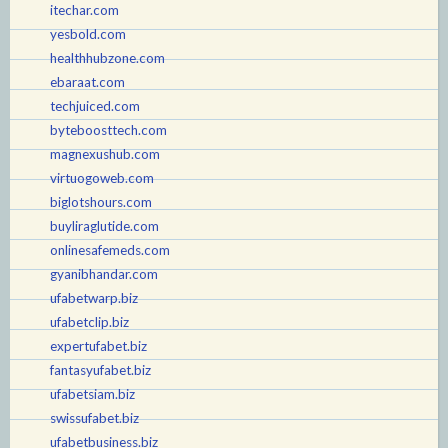
itechar.com
yesbold.com
healthhubzone.com
ebaraat.com
techjuiced.com
byteboosttech.com
magnexushub.com
virtuogoweb.com
biglotshours.com
buyliraglutide.com
onlinesafemeds.com
gyanibhandar.com
ufabetwarp.biz
ufabetclip.biz
expertufabet.biz
fantasyufabet.biz
ufabetsiam.biz
swissufabet.biz
ufabetbusiness.biz