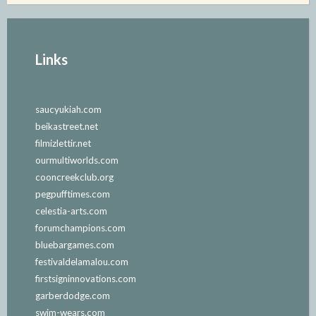
Links
saucyukiah.com
beikastreet.net
filmizlettir.net
ourmultiworlds.com
cooncreekclub.org
pegpufftimes.com
celestia-arts.com
forumchampions.com
bluebargames.com
festivaldelamalou.com
firstsigninnovations.com
garberdodge.com
swim-wears.com