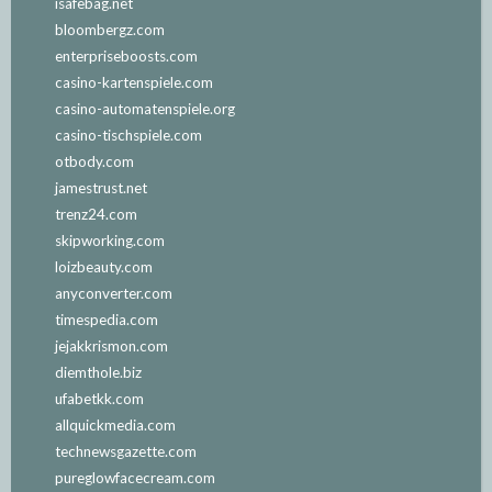
isafebag.net
bloombergz.com
enterpriseboosts.com
casino-kartenspiele.com
casino-automatenspiele.org
casino-tischspiele.com
otbody.com
jamestrust.net
trenz24.com
skipworking.com
loizbeauty.com
anyconverter.com
timespedia.com
jejakkrismon.com
diemthole.biz
ufabetkk.com
allquickmedia.com
technewsgazette.com
pureglowfacecream.com