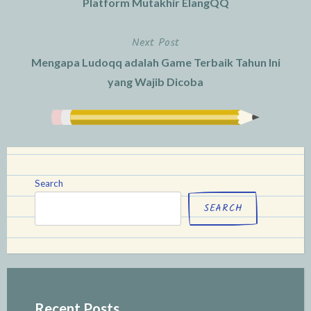
Platform Mutakhir ElangQQ
Next Post
Mengapa Ludoqq adalah Game Terbaik Tahun Ini
yang Wajib Dicoba
Search
SEARCH
Recent Posts