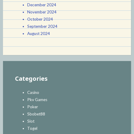
December 2024
November 2024
October 2024
September 2024
August 2024
Categories
Casino
Pkv Games
Poker
Sbobet88
Slot
Togel