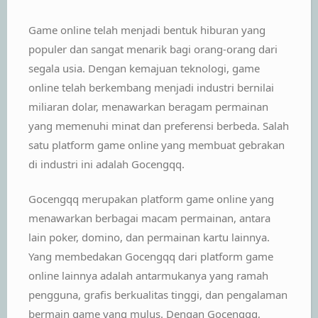
Game online telah menjadi bentuk hiburan yang
populer dan sangat menarik bagi orang-orang dari
segala usia. Dengan kemajuan teknologi, game
online telah berkembang menjadi industri bernilai
miliaran dolar, menawarkan beragam permainan
yang memenuhi minat dan preferensi berbeda. Salah
satu platform game online yang membuat gebrakan
di industri ini adalah Gocengqq.
Gocengqq merupakan platform game online yang
menawarkan berbagai macam permainan, antara
lain poker, domino, dan permainan kartu lainnya.
Yang membedakan Gocengqq dari platform game
online lainnya adalah antarmukanya yang ramah
pengguna, grafis berkualitas tinggi, dan pengalaman
bermain game yang mulus. Dengan Gocengqq,