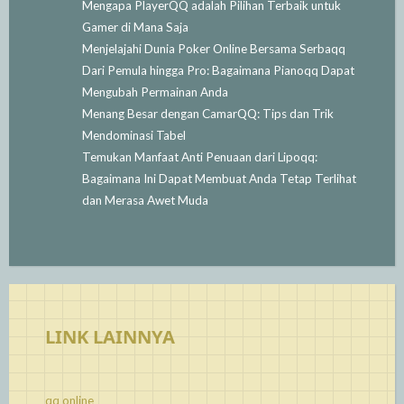
Mengapa PlayerQQ adalah Pilihan Terbaik untuk
Gamer di Mana Saja
Menjelajahi Dunia Poker Online Bersama Serbaqq
Dari Pemula hingga Pro: Bagaimana Pianoqq Dapat
Mengubah Permainan Anda
Menang Besar dengan CamarQQ: Tips dan Trik
Mendominasi Tabel
Temukan Manfaat Anti Penuaan dari Lipoqq:
Bagaimana Ini Dapat Membuat Anda Tetap Terlihat
dan Merasa Awet Muda
LINK LAINNYA
qq online