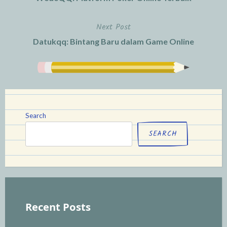
Next Post
Datukqq: Bintang Baru dalam Game Online
Search
SEARCH
Recent Posts