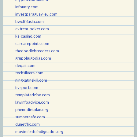
infounty.com
investparaguay-eu.com
bwc88asia.com
extrem-poker.com
ks-casino.com
carcarepoints.com
thedoodlebreeders.com
grupohugodias.com
deqair.com
techsilvers.com
ningkatinskill.com
fivsport.com
templatedzine.com
lawinfoadvice.com
phenqdietplan.org
sumnercafe.com
dunetflix.com
movimientoindignados.org