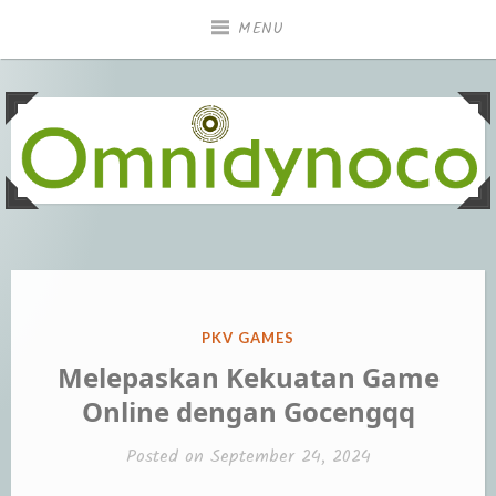
Skip
MENU
to
content
Slot Gacor Deposit Pulsa:
Mainkan slot gacor dengan deposit pulsa untuk cara
mudah dan cepat menang. Nikmati kemudahan
Cara Mudah dan Cepat
bertransaksi dan peluang besar untuk meraih jackpot.
Menang
POSTED
PKV GAMES
IN
Melepaskan Kekuatan Game
Online dengan Gocengqq
Posted on
September 24, 2024