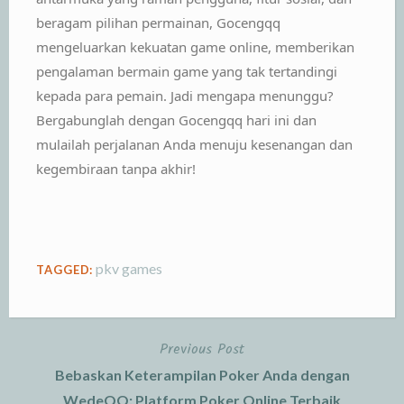
beragam pilihan permainan, Gocengqq
mengeluarkan kekuatan game online, memberikan
pengalaman bermain game yang tak tertandingi
kepada para pemain. Jadi mengapa menunggu?
Bergabunglah dengan Gocengqq hari ini dan
mulailah perjalanan Anda menuju kesenangan dan
kegembiraan tanpa akhir!
pkv games
TAGGED:
Previous Post
Post
Bebaskan Keterampilan Poker Anda dengan
navigation
WedeQQ: Platform Poker Online Terbaik