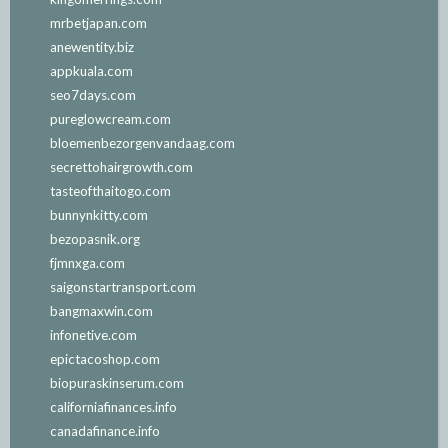
mrbetjapan.com
anewentity.biz
appkuala.com
seo7days.com
pureglowcream.com
bloemenbezorgenvandaag.com
secrettohairgrowth.com
tasteofthaitogo.com
bunnynkitty.com
bezopasnik.org
fjmnxga.com
saigonstartransport.com
bangmaxwin.com
infonetive.com
epictacoshop.com
biopuraskinserum.com
californiafinances.info
canadafinance.info