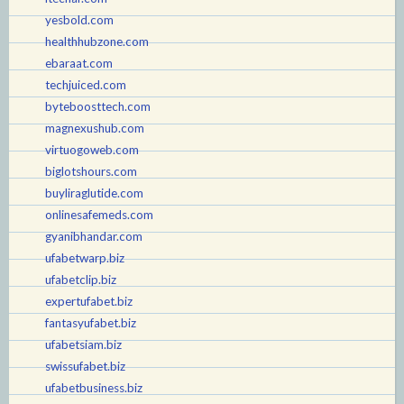
yesbold.com
healthhubzone.com
ebaraat.com
techjuiced.com
byteboosttech.com
magnexushub.com
virtuogoweb.com
biglotshours.com
buyliraglutide.com
onlinesafemeds.com
gyanibhandar.com
ufabetwarp.biz
ufabetclip.biz
expertufabet.biz
fantasyufabet.biz
ufabetsiam.biz
swissufabet.biz
ufabetbusiness.biz