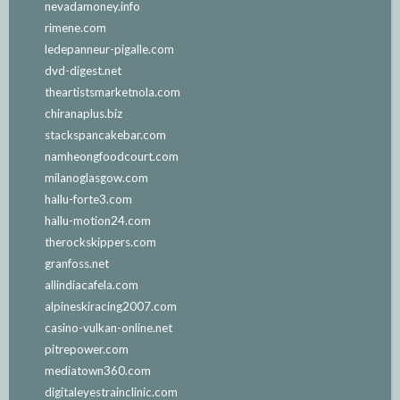
nevadamoney.info
rimene.com
ledepanneur-pigalle.com
dvd-digest.net
theartistsmarketnola.com
chiranaplus.biz
stackspancakebar.com
namheongfoodcourt.com
milanoglasgow.com
hallu-forte3.com
hallu-motion24.com
therockskippers.com
granfoss.net
allindiacafela.com
alpineskiracing2007.com
casino-vulkan-online.net
pitrepower.com
mediatown360.com
digitaleyestrainclinic.com