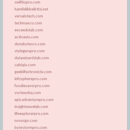
swiftiopro.com
hamilelikbelirtisi.net
versalotech.com
techmaxco.com
exceedolab.com
activaxio.com
dynabytesco.com
stylegurupro.com
datawizardslab.com
cubiqio.com
geeklifechronicle.com
infospherepro.com
foodiesavorpro.com
vortexohq.com
epicadventurepro.com
insightwavelab.com
lifeexplorerpro.com
novusgo.com
bytestormpro.com