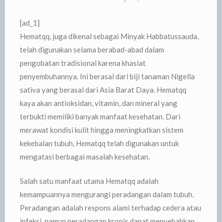
[ad_1]
Hematqq, juga dikenal sebagai Minyak Habbatussauda, ​​
telah digunakan selama berabad-abad dalam
pengobatan tradisional karena khasiat
penyembuhannya. Ini berasal dari biji tanaman Nigella
sativa yang berasal dari Asia Barat Daya. Hematqq
kaya akan antioksidan, vitamin, dan mineral yang
terbukti memiliki banyak manfaat kesehatan. Dari
merawat kondisi kulit hingga meningkatkan sistem
kekebalan tubuh, Hematqq telah digunakan untuk
mengatasi berbagai masalah kesehatan.
Salah satu manfaat utama Hematqq adalah
kemampuannya mengurangi peradangan dalam tubuh.
Peradangan adalah respons alami terhadap cedera atau
infeksi, namun peradangan kronis dapat menyebabkan