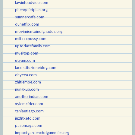
lawinfoadvice.com
phenqdietplan.org
sumnercafe.com
dunetflix.com
movimientoindignados.org
milfxxxpussy.com
uptodatefamily.com
musitop.com
utyam.com
lacostituzioneblog.com
ohyeea.com
zhitiemoe.com
nungkub.com
anotherindian.com
xylemcider.com
taniaetiago.com
juzfitketo.com
pasomaga.com
impactgardencbdgummies.org