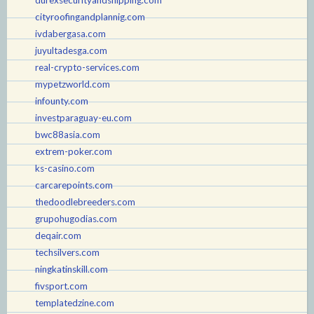
cityroofingandplannig.com
ivdabergasa.com
juyultadesga.com
real-crypto-services.com
mypetzworld.com
infounty.com
investparaguay-eu.com
bwc88asia.com
extrem-poker.com
ks-casino.com
carcarepoints.com
thedoodlebreeders.com
grupohugodias.com
deqair.com
techsilvers.com
ningkatinskill.com
fivsport.com
templatedzine.com