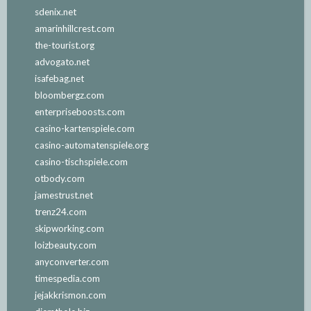
sdenix.net
amarinhillcrest.com
the-tourist.org
advogato.net
isafebag.net
bloombergz.com
enterpriseboosts.com
casino-kartenspiele.com
casino-automatenspiele.org
casino-tischspiele.com
otbody.com
jamestrust.net
trenz24.com
skipworking.com
loizbeauty.com
anyconverter.com
timespedia.com
jejakkrismon.com