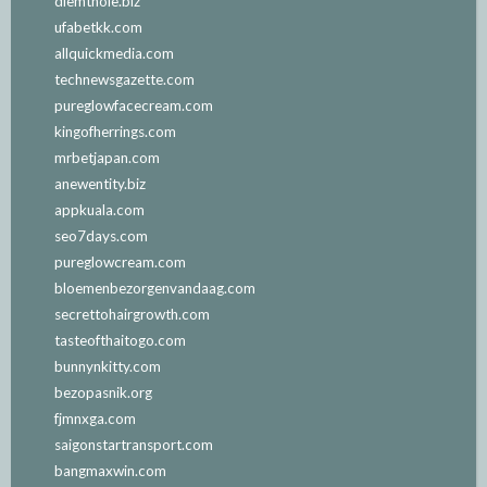
diemthole.biz
ufabetkk.com
allquickmedia.com
technewsgazette.com
pureglowfacecream.com
kingofherrings.com
mrbetjapan.com
anewentity.biz
appkuala.com
seo7days.com
pureglowcream.com
bloemenbezorgenvandaag.com
secrettohairgrowth.com
tasteofthaitogo.com
bunnynkitty.com
bezopasnik.org
fjmnxga.com
saigonstartransport.com
bangmaxwin.com