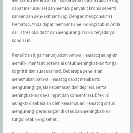
membantu menetralisir radikal bebas dalam tubuh yang
dapat merusak sel dan memicu penyakit kronis seperti
kanker dan penyakit jantung. Dengan mengonsumsi
Hematqq, Anda dapat membantu melindungi tubuh Anda
dari stres oksidatif dan mengurangi risiko terjadinya
kondisi ini.
Penelitian juga menunjukkan bahwa Hematqq mungkin
memiliki manfaat potensial untuk meningkatkan fungsi
kognitif dan suasana hati. Beberapa penelitian
menemukan bahwa Hematqq dapat membantu
mengurangi gejala kecemasan dan depresi, serta
meningkatkan daya ingat dan konsentrasi. Efek ini
mungkin disebabkan oleh kemampuan Hematqq untuk
mengurangi peradangan di otak dan meningkatkan
fungsi otak yang sehat.