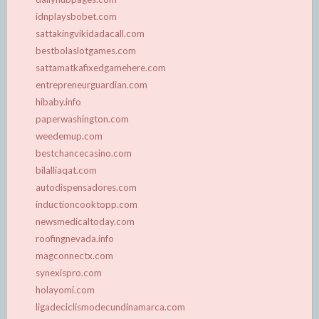
idnplaysbobet.com
sattakingvikidadacall.com
bestbolaslotgames.com
sattamatkafixedgamehere.com
entrepreneurguardian.com
hibaby.info
paperwashington.com
weedemup.com
bestchancecasino.com
bilalliaqat.com
autodispensadores.com
inductioncooktopp.com
newsmedicaltoday.com
roofingnevada.info
magconnectx.com
synexispro.com
holayomi.com
ligadeciclismodecundinamarca.com