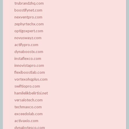
trubrandzhq.com
boostifynet.com
nexventpro.com
zephyrtechx.com
optigoxpert.com
novuswayz.com
actifypro.com
dynaboostx.com
instaflexco.com
innovistapro.com
flexiboostlab.com
vortexohqplus.com
swiftiopro.com
hamilelikbelirtisi.net
versalotech.com
techmaxco.com
exceedolab.com
activaxio.com
dynabytesco.com