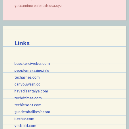
getcaminorealestateusa.xyz
Links
baeckereiweber.com
peoplemagazine.info
techashes.com
canyouwash.co
havadisantalya.com
techdtimes.com
techieboot.com
gundembalikesir.com
itechar.com
yesbold.com