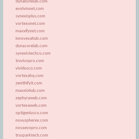
dynabytelab.com
evolvionet.com
synexisplus.com
vortexonet.com
maxxifynet.com
innovexahub.com
dynacorelab.com
synexistechco.com
truvivopro.com
vividusco.com
vortexahq.com
zenithifyit.com
maxxiohub.com
zephyraweb.com
vortexaweb.com
optigeniusco.com
novuspherex.com
novaevopro.com
trusparktech.com