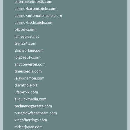
enterpriseboosts.com
casino-kartenspiele.com
casino-automatenspiele.org
casino-tischspiele.com
otbody.com
jamestrust.net
trenz24.com
skipworking.com
loizbeauty.com
anyconverter.com
timespedia.com
jejakkrismon.com
diemthole.biz
ufabetkk.com
allquickmedia.com
technewsgazette.com
pureglowfacecream.com
kingofherrings.com
mrbetjapan.com