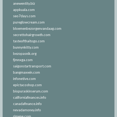
anewentity.biz
appkuala.com
seo7days.com
pureglowcream.com
bloemenbezorgenvandaag.com
secrettohairgrowth.com
tasteofthaitogo.com
bunnynkitty.com
bezopasnik.org
fjmnxga.com
saigonstartransport.com
bangmaxwin.com
infonetive.com
epictacoshop.com
biopuraskinserum.com
californiafinances.info
canadafinance.info
nevadamoney.info
rimene.com