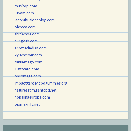
musitop.com
utyam.com
lacostituzioneblog.com
ohyeea.com
zhitiemoe.com
nungkub.com
anotherindian.com
xylemcider.com
taniaetiago.com
juzfitketo.com
pasomaga.com
impactgardencbdgummies.org
naturesstimulantcbd.net
nopalinaeuropa.com
biomagnify.net