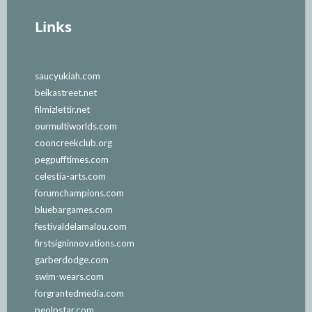
Links
saucyukiah.com
beikastreet.net
filmizlettir.net
ourmultiworlds.com
cooncreekclub.org
pegpufftimes.com
celestia-arts.com
forumchampions.com
bluebargames.com
festivaldelamalou.com
firstsigninnovations.com
garberdodge.com
swim-wears.com
forgrantedmedia.com
peolpstar.com