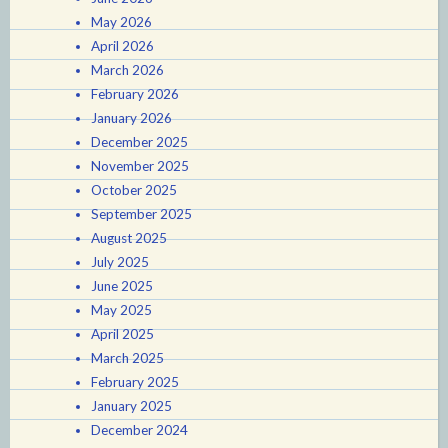
May 2026
April 2026
March 2026
February 2026
January 2026
December 2025
November 2025
October 2025
September 2025
August 2025
July 2025
June 2025
May 2025
April 2025
March 2025
February 2025
January 2025
December 2024