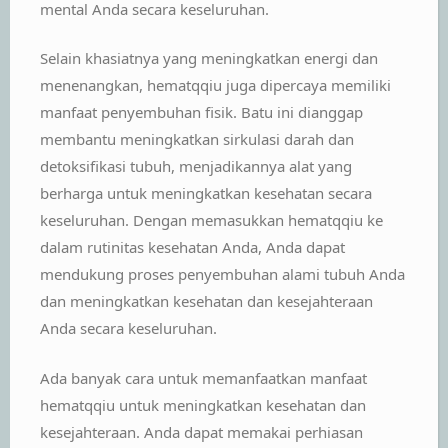
mental Anda secara keseluruhan.
Selain khasiatnya yang meningkatkan energi dan
menenangkan, hematqqiu juga dipercaya memiliki
manfaat penyembuhan fisik. Batu ini dianggap
membantu meningkatkan sirkulasi darah dan
detoksifikasi tubuh, menjadikannya alat yang
berharga untuk meningkatkan kesehatan secara
keseluruhan. Dengan memasukkan hematqqiu ke
dalam rutinitas kesehatan Anda, Anda dapat
mendukung proses penyembuhan alami tubuh Anda
dan meningkatkan kesehatan dan kesejahteraan
Anda secara keseluruhan.
Ada banyak cara untuk memanfaatkan manfaat
hematqqiu untuk meningkatkan kesehatan dan
kesejahteraan. Anda dapat memakai perhiasan