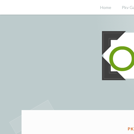
Skip
Home
Pkv G
to
content
Slot Gac
Mainkan slot gacor dengan 
bertr
Mudah
PO
PK