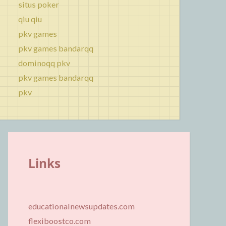
situs poker
qiu qiu
pkv games
pkv games bandarqq
dominoqq pkv
pkv games bandarqq
pkv
Links
educationalnewsupdates.com
flexiboostco.com