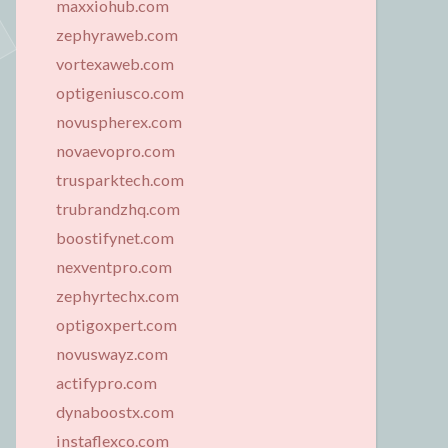
maxxiohub.com
zephyraweb.com
vortexaweb.com
optigeniusco.com
novuspherex.com
novaevopro.com
trusparktech.com
trubrandzhq.com
boostifynet.com
nexventpro.com
zephyrtechx.com
optigoxpert.com
novuswayz.com
actifypro.com
dynaboostx.com
instaflexco.com