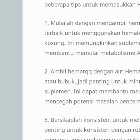
beberapa tips untuk memasukkan H
1. Mulailah dengan mengambil hemat
terbaik untuk menggunakan hematqq
kosong. Ini memungkinkan suplemen
membantu memulai metabolisme And
2. Ambil hematqq dengan air: Hema
atau bubuk, jadi penting untuk mi
suplemen. Ini dapat membantu mem
mencegah potensi masalah pencer
3. Bersikaplah konsisten: untuk m
penting untuk konsisten dengan rut
mengonsumsi suplemen pada waktu 