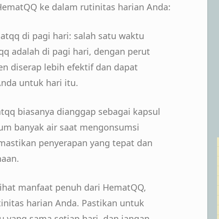
ematQQ ke dalam rutinitas harian Anda:
qq di pagi hari: salah satu waktu
 adalah di pagi hari, dengan perut
 diserap lebih efektif dan dapat
a untuk hari itu.
tqq biasanya dianggap sebagai kapsul
num banyak air saat mengonsumsi
astikan penyerapan yang tepat dan
naan.
elihat manfaat penuh dari HematQQ,
initas harian Anda. Pastikan untuk
yang sama setiap hari, dan jangan