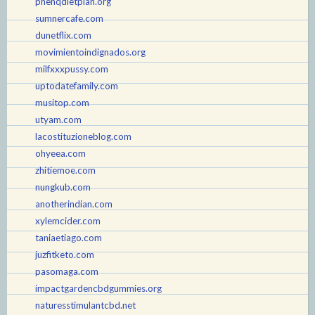
phenqdietplan.org
sumnercafe.com
dunetflix.com
movimientoindignados.org
milfxxxpussy.com
uptodatefamily.com
musitop.com
utyam.com
lacostituzioneblog.com
ohyeea.com
zhitiemoe.com
nungkub.com
anotherindian.com
xylemcider.com
taniaetiago.com
juzfitketo.com
pasomaga.com
impactgardencbdgummies.org
naturesstimulantcbd.net