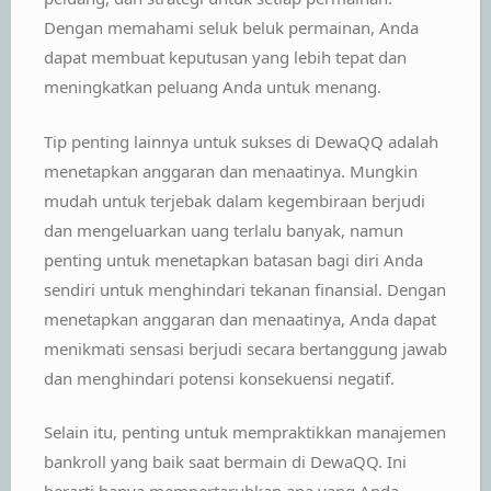
Dengan memahami seluk beluk permainan, Anda
dapat membuat keputusan yang lebih tepat dan
meningkatkan peluang Anda untuk menang.
Tip penting lainnya untuk sukses di DewaQQ adalah
menetapkan anggaran dan menaatinya. Mungkin
mudah untuk terjebak dalam kegembiraan berjudi
dan mengeluarkan uang terlalu banyak, namun
penting untuk menetapkan batasan bagi diri Anda
sendiri untuk menghindari tekanan finansial. Dengan
menetapkan anggaran dan menaatinya, Anda dapat
menikmati sensasi berjudi secara bertanggung jawab
dan menghindari potensi konsekuensi negatif.
Selain itu, penting untuk mempraktikkan manajemen
bankroll yang baik saat bermain di DewaQQ. Ini