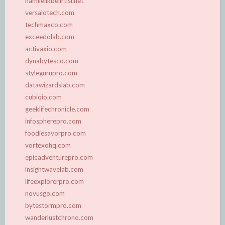
hamilelikbelirtisi.net
versalotech.com
techmaxco.com
exceedolab.com
activaxio.com
dynabytesco.com
stylegurupro.com
datawizardslab.com
cubiqio.com
geeklifechronicle.com
infospherepro.com
foodiesavorpro.com
vortexohq.com
epicadventurepro.com
insightwavelab.com
lifeexplorerpro.com
novusgo.com
bytestormpro.com
wanderlustchrono.com