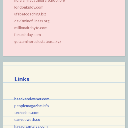
holyfamilycathedralschool.org
londonkiddy.com
ufabetcoaching.biz
davismindfulness.org
millionairebyte.com
fortechday.com
getcaminorealestateusa.xyz
Links
baeckereiweber.com
peoplemagazine.info
techashes.com
canyouwash.co
havadisantalya.com