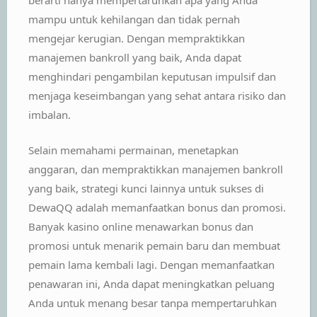
berarti hanya mempertaruhkan apa yang Anda
mampu untuk kehilangan dan tidak pernah
mengejar kerugian. Dengan mempraktikkan
manajemen bankroll yang baik, Anda dapat
menghindari pengambilan keputusan impulsif dan
menjaga keseimbangan yang sehat antara risiko dan
imbalan.
Selain memahami permainan, menetapkan
anggaran, dan mempraktikkan manajemen bankroll
yang baik, strategi kunci lainnya untuk sukses di
DewaQQ adalah memanfaatkan bonus dan promosi.
Banyak kasino online menawarkan bonus dan
promosi untuk menarik pemain baru dan membuat
pemain lama kembali lagi. Dengan memanfaatkan
penawaran ini, Anda dapat meningkatkan peluang
Anda untuk menang besar tanpa mempertaruhkan