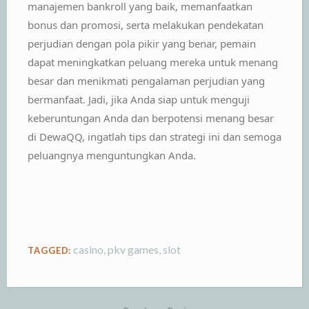
manajemen bankroll yang baik, memanfaatkan
bonus dan promosi, serta melakukan pendekatan
perjudian dengan pola pikir yang benar, pemain
dapat meningkatkan peluang mereka untuk menang
besar dan menikmati pengalaman perjudian yang
bermanfaat. Jadi, jika Anda siap untuk menguji
keberuntungan Anda dan berpotensi menang besar
di DewaQQ, ingatlah tips dan strategi ini dan semoga
peluangnya menguntungkan Anda.
casino
,
pkv games
,
slot
TAGGED: