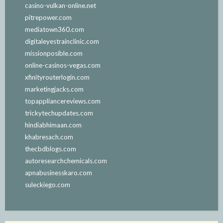
casino-vulkan-online.net
pitrepower.com
mediatown360.com
digitaleyestrainclinic.com
missionposible.com
online-casinos-vegas.com
xfinityrouterlogin.com
marketingjacks.com
topappliancereviews.com
trickytechupdates.com
hindiabhimaan.com
khabresach.com
thecbdblogs.com
autoresearchchemicals.com
apnabusinesskaro.com
suleckiego.com