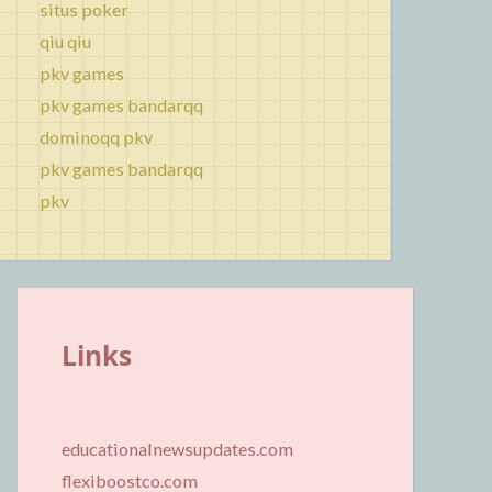
situs poker
qiu qiu
pkv games
pkv games bandarqq
dominoqq pkv
pkv games bandarqq
pkv
Links
educationalnewsupdates.com
flexiboostco.com