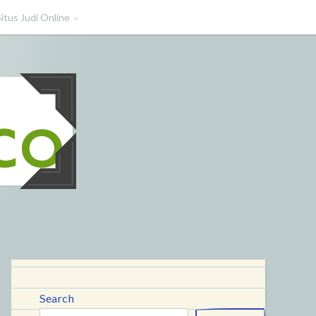
Situs Judi Online
Pulsa: Cara
 cepat menang. Nikmati kemudahan
ih jackpot.
t Menang
Search