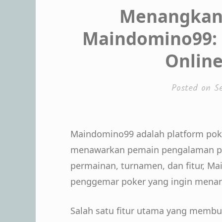
IN
Menangkan
Maindomino99:
Online
Posted on
S
Maindomino99 adalah platform poke
menawarkan pemain pengalaman po
permainan, turnamen, dan fitur, Ma
penggemar poker yang ingin menan
Salah satu fitur utama yang membu