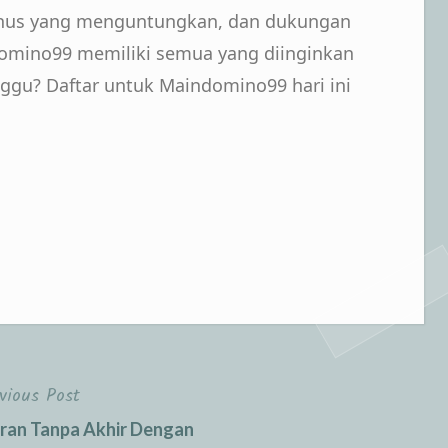
onus yang menguntungkan, dan dukungan
domino99 memiliki semua yang diinginkan
gu? Daftar untuk Maindomino99 hari ini
vious Post
ran Tanpa Akhir Dengan