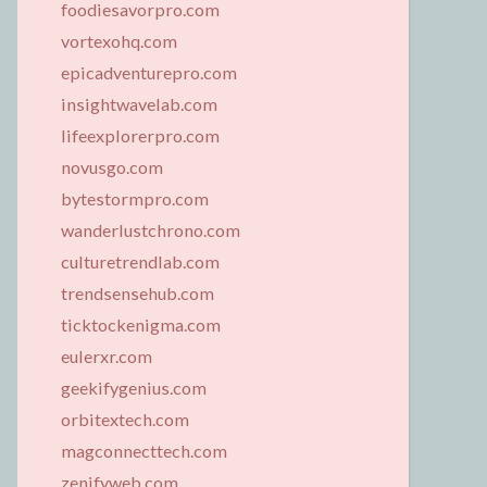
foodiesavorpro.com
vortexohq.com
epicadventurepro.com
insightwavelab.com
lifeexplorerpro.com
novusgo.com
bytestormpro.com
wanderlustchrono.com
culturetrendlab.com
trendsensehub.com
ticktockenigma.com
eulerxr.com
geekifygenius.com
orbitextech.com
magconnecttech.com
zenifyweb.com