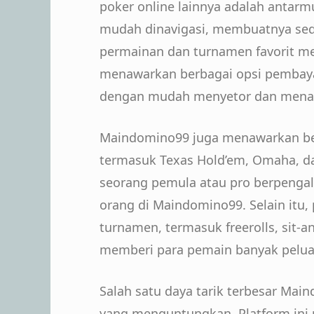
poker online lainnya adalah antar
mudah dinavigasi, membuatnya se
permainan dan turnamen favorit me
menawarkan berbagai opsi pembay
dengan mudah menyetor dan menar
Maindomino99 juga menawarkan ber
termasuk Texas Hold’em, Omaha, d
seorang pemula atau pro berpenga
orang di Maindomino99. Selain itu,
turnamen, termasuk freerolls, sit-
memberi para pemain banyak pelua
Salah satu daya tarik terbesar Ma
yang menguntungkan. Platform in