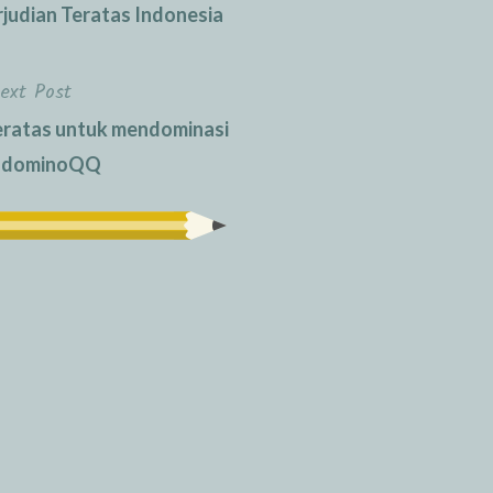
rjudian Teratas Indonesia
ext Post
teratas untuk mendominasi
ndominoQQ