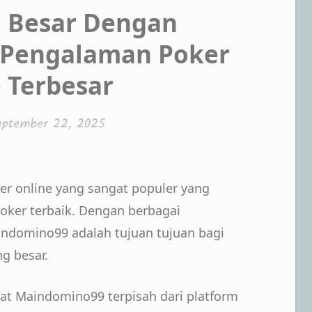
 Besar Dengan
 Pengalaman Poker
 Terbesar
eptember 22, 2025
r online yang sangat populer yang
ker terbaik. Dengan berbagai
indomino99 adalah tujuan tujuan bagi
g besar.
at Maindomino99 terpisah dari platform