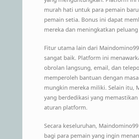
murah hati untuk para pemain baru,
pemain setia. Bonus ini dapat me
mereka dan meningkatkan peluang
Fitur utama lain dari Maindomino9
sangat baik. Platform ini menawar
obrolan langsung, email, dan tele
memperoleh bantuan dengan masal
mungkin mereka miliki. Selain itu
yang berdedikasi yang memastikan
aturan platform.
Secara keseluruhan, Maindomino99 
bagi para pemain yang ingin mena