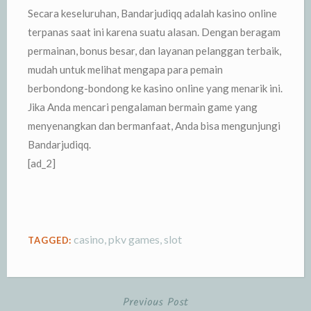
Secara keseluruhan, Bandarjudiqq adalah kasino online
terpanas saat ini karena suatu alasan. Dengan beragam
permainan, bonus besar, dan layanan pelanggan terbaik,
mudah untuk melihat mengapa para pemain
berbondong-bondong ke kasino online yang menarik ini.
Jika Anda mencari pengalaman bermain game yang
menyenangkan dan bermanfaat, Anda bisa mengunjungi
Bandarjudiqq.
[ad_2]
casino
,
pkv games
,
slot
TAGGED:
Previous Post
Post