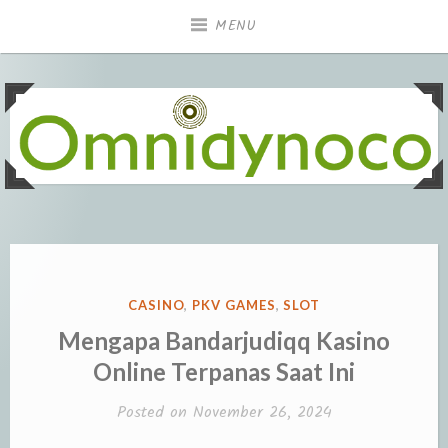
Skip
MENU
to
content
Mainkan slot gacor dengan deposit pulsa untuk cara
Slot Gacor Deposit Pulsa:
mudah dan cepat menang. Nikmati kemudahan
Cara Mudah dan Cepat
bertransaksi dan peluang besar untuk meraih jackpot.
POSTED
Menang
CASINO
,
PKV GAMES
,
SLOT
IN
Mengapa Bandarjudiqq Kasino
Online Terpanas Saat Ini
Posted on
November 26, 2024