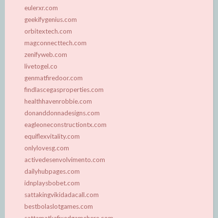
eulerxr.com
geekifygenius.com
orbitextech.com
magconnecttech.com
zenifyweb.com
livetogel.co
genmatfiredoor.com
findlascegasproperties.com
healthhavenrobbie.com
donanddonnadesigns.com
eagleoneconstructiontx.com
equiflexvitality.com
onlylovesg.com
activedesenvolvimento.com
dailyhubpages.com
idnplaysbobet.com
sattakingvikidadacall.com
bestbolaslotgames.com