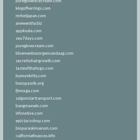
pureglowfacecream.com
kingofherrings.com
mrbetjapan.com
anewentity.biz
appkuala.com
seo7days.com
pureglowcream.com
bloemenbezorgenvandaag.com
secrettohairgrowth.com
tasteofthaitogo.com
bunnynkitty.com
bezopasnik.org
fjmnxga.com
saigonstartransport.com
bangmaxwin.com
infonetive.com
epictacoshop.com
biopuraskinserum.com
californiafinances.info