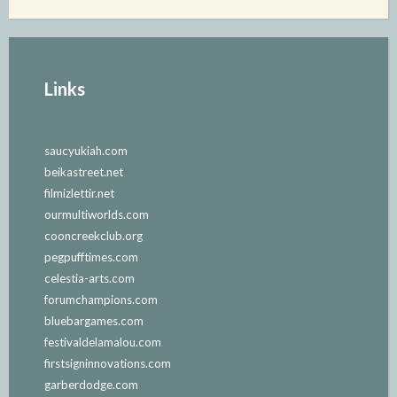
Links
saucyukiah.com
beikastreet.net
filmizlettir.net
ourmultiworlds.com
cooncreekclub.org
pegpufftimes.com
celestia-arts.com
forumchampions.com
bluebargames.com
festivaldelamalou.com
firstsigninnovations.com
garberdodge.com