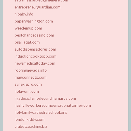
sattamatkafixedgamehere.com
entrepreneurguardian.com
hibaby.info
paperwashington.com
weedemup.com
bestchancecasino.com
bilalliaqat.com
autodispensadores.com
inductioncooktopp.com
newsmedicaltoday.com
roofingnevada.info
magconnectx.com
synexispro.com
holayomi.com
ligadeciclismodecundinamarca.com
nashvilleworkerscompensationattorney.com
holyfamilycathedralschool.org
londonkiddy.com
ufabetcoaching.biz