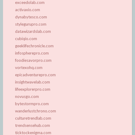
exceedolab.com
activaxio.com
dynabytesco.com
stylegurupro.com
datawizardslab.com
cubiqio.com
geeklifechronicle.com
infospherepro.com
foodiesavorpro.com
vortexohq.com
epicadventurepro.com
insightwavelab.com
lifeexplorerpro.com
novusgo.com
bytestormpro.com
wanderlustchrono.com
culturetrendlab.com
trendsensehub.com
ticktockenigma.com