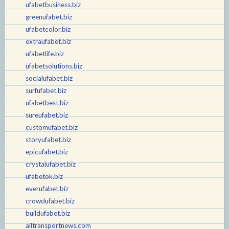
ufabetbusiness.biz
greenufabet.biz
ufabetcolor.biz
extraufabet.biz
ufabetlife.biz
ufabetsolutions.biz
socialufabet.biz
surfufabet.biz
ufabetbest.biz
sureufabet.biz
customufabet.biz
storyufabet.biz
epicufabet.biz
crystalufabet.biz
ufabetok.biz
everufabet.biz
crowdufabet.biz
buildufabet.biz
alltransportnews.com