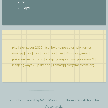
Slot
Togel
pkv
|
slot gacor 2025
|
judi bola terpercaya
|
pkv games
|
situs qq
|
pkv
|
pkv
|
pkv
|
pkv
|
pkv
|
situs pkv games
|
poker online
|
situs qq
|
mahjong ways 2
|
mahjong ways 2
|
mahjong ways 2
|
poker qq
|
hematqq.pkvgamesresmi.org
Proudly powered by WordPress
|
Theme: Scratchpad by
Automattic
.