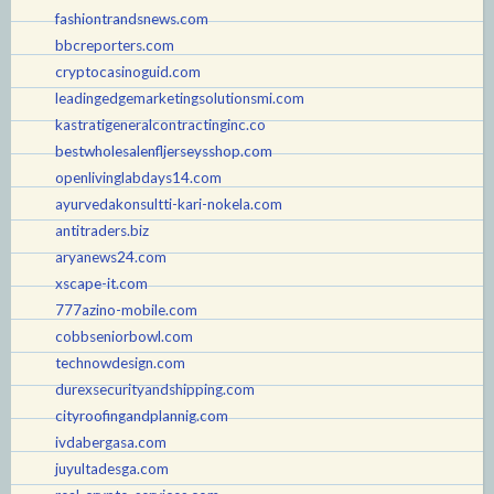
fashiontrandsnews.com
bbcreporters.com
cryptocasinoguid.com
leadingedgemarketingsolutionsmi.com
kastratigeneralcontractinginc.co
bestwholesalenfljerseysshop.com
openlivinglabdays14.com
ayurvedakonsultti-kari-nokela.com
antitraders.biz
aryanews24.com
xscape-it.com
777azino-mobile.com
cobbseniorbowl.com
technowdesign.com
durexsecurityandshipping.com
cityroofingandplannig.com
ivdabergasa.com
juyultadesga.com