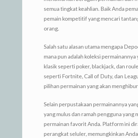
semua tingkat keahlian. Baik Anda pem
pemain kompetitif yang mencari tanta
orang.
Salah satu alasan utama mengapa Depoqq
mana pun adalah koleksi permainannya
klasik seperti poker, blackjack, dan ro
seperti Fortnite, Call of Duty, dan Le
pilihan permainan yang akan menghibur
Selain perpustakaan permainannya yan
yang mulus dan ramah pengguna yang
permainan favorit Anda. Platform ini di
perangkat seluler, memungkinkan Anda 