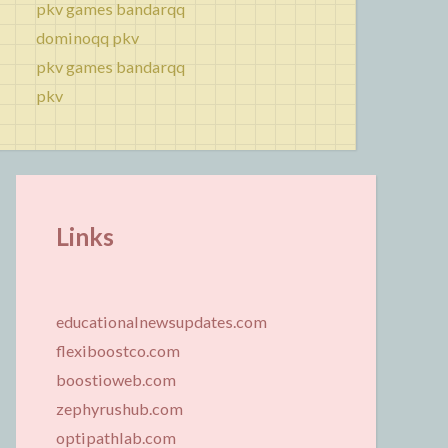
pkv games bandarqq
dominoqq pkv
pkv games bandarqq
pkv
Links
educationalnewsupdates.com
flexiboostco.com
boostioweb.com
zephyrushub.com
optipathlab.com