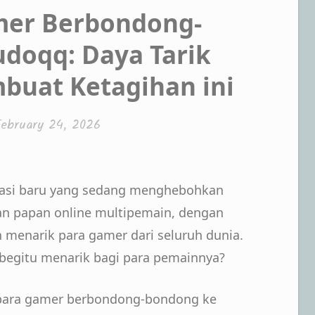
er Berbondong-
doqq: Daya Tarik
uat Ketagihan ini
February 24, 2026
sasi baru yang sedang menghebohkan
n papan online multipemain, dengan
 menarik para gamer dari seluruh dunia.
 begitu menarik bagi para pemainnya?
 para gamer berbondong-bondong ke