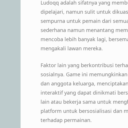
Ludoqq adalah sifatnya yang memb
dipelajari, namun sulit untuk diku
sempurna untuk pemain dari semua
sederhana namun menantang memb
mencoba lebih banyak lagi, bersem
mengakali lawan mereka.
Faktor lain yang berkontribusi ter
sosialnya. Game ini memungkinka
dan anggota keluarga, menciptak
interaktif yang dapat dinikmati b
lain atau bekerja sama untuk meng
platform untuk bersosialisasi dan 
terhadap permainan.