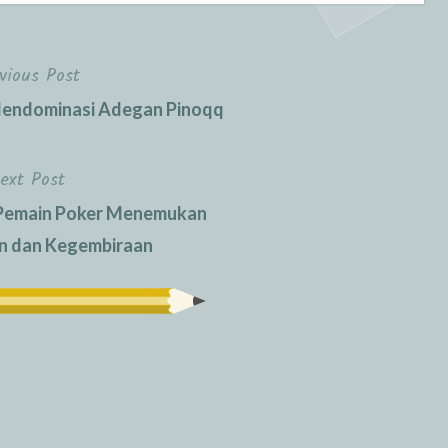
vious Post
Mendominasi Adegan Pinoqq
ext Post
Pemain Poker Menemukan
n dan Kegembiraan