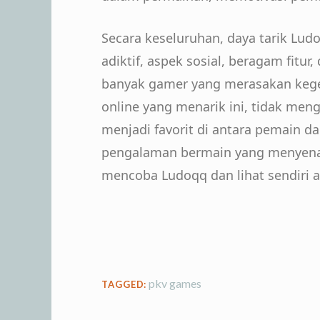
Secara keseluruhan, daya tarik Lud
adiktif, aspek sosial, beragam fitur
banyak gamer yang merasakan ke
online yang menarik ini, tidak men
menjadi favorit di antara pemain dar
pengalaman bermain yang menyena
mencoba Ludoqq dan lihat sendiri
pkv games
TAGGED: