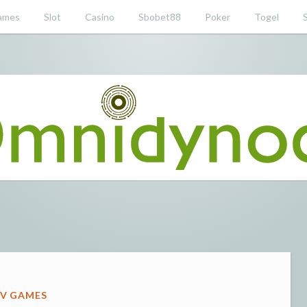
ames
Slot
Casino
Sbobet88
Poker
Togel
or Deposit 
deposit pulsa untuk cara mudah dan
ansaksi dan peluang besar untuk mera
 dan Cepa
STED
V GAMES