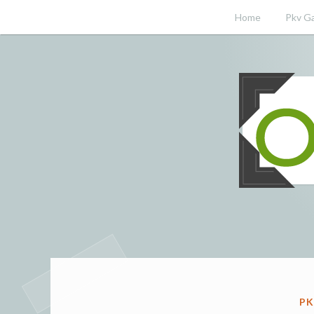
Skip
Home
Pkv G
to
content
Slot Gac
Mainkan slot gacor dengan 
bertr
Mudah
PO
PK