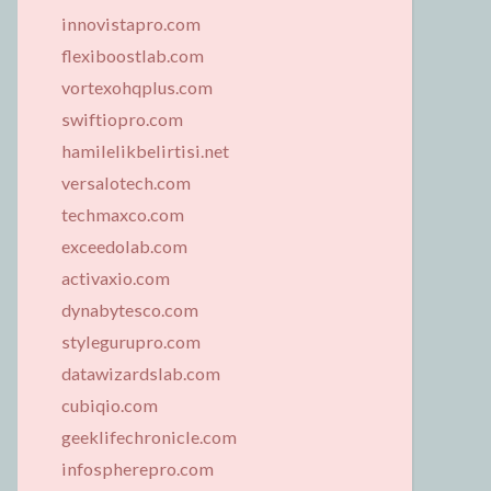
innovistapro.com
flexiboostlab.com
vortexohqplus.com
swiftiopro.com
hamilelikbelirtisi.net
versalotech.com
techmaxco.com
exceedolab.com
activaxio.com
dynabytesco.com
stylegurupro.com
datawizardslab.com
cubiqio.com
geeklifechronicle.com
infospherepro.com