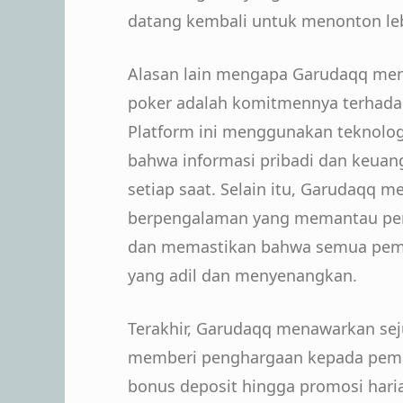
datang kembali untuk menonton leb
Alasan lain mengapa Garudaqq menj
poker adalah komitmennya terhada
Platform ini menggunakan teknolog
bahwa informasi pribadi dan keuan
setiap saat. Selain itu, Garudaqq 
berpengalaman yang memantau pe
dan memastikan bahwa semua pem
yang adil dan menyenangkan.
Terakhir, Garudaqq menawarkan se
memberi penghargaan kepada pemai
bonus deposit hingga promosi hari