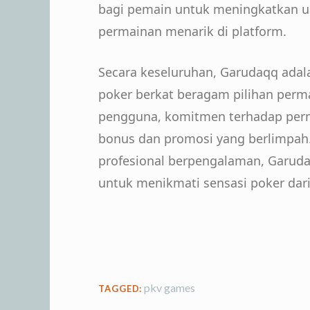
bagi pemain untuk meningkatkan u
permainan menarik di platform.
Secara keseluruhan, Garudaqq adal
poker berkat beragam pilihan per
pengguna, komitmen terhadap perm
bonus dan promosi yang berlimpah
profesional berpengalaman, Garud
untuk menikmati sensasi poker dar
pkv games
TAGGED: