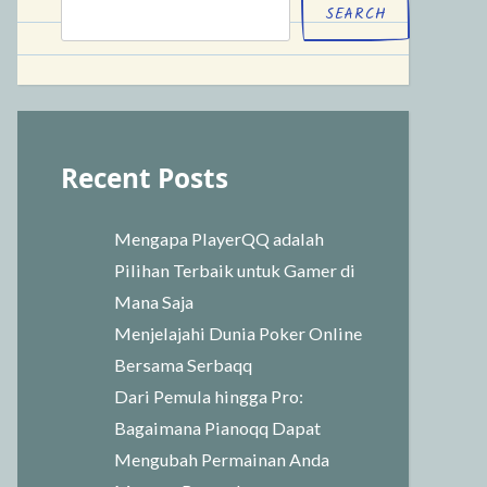
SEARCH
Recent Posts
Mengapa PlayerQQ adalah
Pilihan Terbaik untuk Gamer di
Mana Saja
Menjelajahi Dunia Poker Online
Bersama Serbaqq
Dari Pemula hingga Pro:
Bagaimana Pianoqq Dapat
Mengubah Permainan Anda