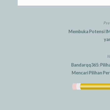
Pre
Post
Membuka Potensi IM
navigation
ya
N
Bandarqq365: Pilih
Mencari Pilihan Pe