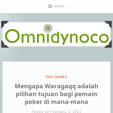
Skip
MENU
to
content
Slot Gacor Deposit Pulsa:
Mainkan slot gacor dengan deposit pulsa untuk cara
mudah dan cepat menang. Nikmati kemudahan
Cara Mudah dan Cepat
bertransaksi dan peluang besar untuk meraih jackpot.
Menang
POSTED
PKV GAMES
IN
Mengapa Waragaqq adalah
pilihan tujuan bagi pemain
poker di mana-mana
Posted on
February 3, 2025