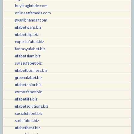
buyliraglutide.com
onlinesafemeds.com
gyanibhandar.com
ufabetwarp.biz
ufabetclip.biz
expertufabet.biz
fantasyufabet.biz
ufabetsiam.biz
swissufabet.biz
ufabetbusiness.biz
greenufabet.biz
ufabetcolor.biz
extraufabet.biz
ufabetlife.biz
ufabetsolutions.biz
socialufabet.biz
surfufabet.biz
ufabetbest.biz