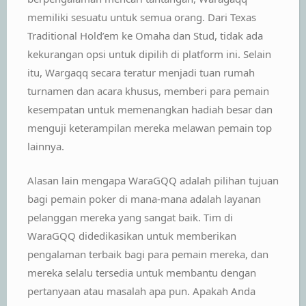
memiliki sesuatu untuk semua orang. Dari Texas
Traditional Hold’em ke Omaha dan Stud, tidak ada
kekurangan opsi untuk dipilih di platform ini. Selain
itu, Wargaqq secara teratur menjadi tuan rumah
turnamen dan acara khusus, memberi para pemain
kesempatan untuk memenangkan hadiah besar dan
menguji keterampilan mereka melawan pemain top
lainnya.
Alasan lain mengapa WaraGQQ adalah pilihan tujuan
bagi pemain poker di mana-mana adalah layanan
pelanggan mereka yang sangat baik. Tim di
WaraGQQ didedikasikan untuk memberikan
pengalaman terbaik bagi para pemain mereka, dan
mereka selalu tersedia untuk membantu dengan
pertanyaan atau masalah apa pun. Apakah Anda