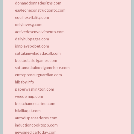
donanddonnadesigns.com
eagleoneconstructiontx.com
equiflexvitality.com
onlylovesg.com
activedesenvolvimento.com
dailyhubpages.com
idnplaysbobet.com
sattakingvikidadacall.com
bestbolaslotgames.com
sattamatkafixedgamehere.com
entrepreneurguardian.com
hibaby.info
paperwashington.com
weedemup.com
bestchancecasino.com
bilalliaqat.com
autodispensadores.com
inductioncooktopp.com
newsmedicaltoday.com