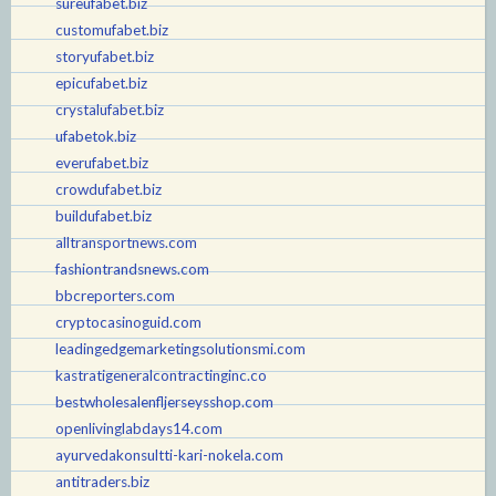
sureufabet.biz
customufabet.biz
storyufabet.biz
epicufabet.biz
crystalufabet.biz
ufabetok.biz
everufabet.biz
crowdufabet.biz
buildufabet.biz
alltransportnews.com
fashiontrandsnews.com
bbcreporters.com
cryptocasinoguid.com
leadingedgemarketingsolutionsmi.com
kastratigeneralcontractinginc.co
bestwholesalenfljerseysshop.com
openlivinglabdays14.com
ayurvedakonsultti-kari-nokela.com
antitraders.biz