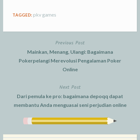
pkv games
TAGGED:
Previous Post
Post
Mainkan, Menang, Ulangi: Bagaimana
navigation
Pokerpelangi Merevolusi Pengalaman Poker
Online
Next Post
Dari pemula ke pro: bagaimana depoqq dapat
membantu Anda menguasai seni perjudian online