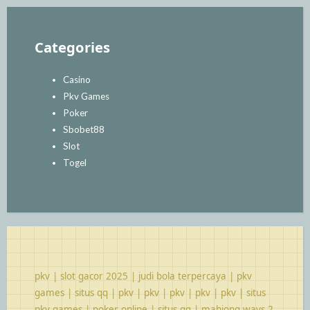
Categories
Casino
Pkv Games
Poker
Sbobet88
Slot
Togel
pkv
|
slot gacor 2025
|
judi bola terpercaya
|
pkv
games
|
situs qq
|
pkv
|
pkv
|
pkv
|
pkv
|
pkv
|
situs
pkv games
|
poker online
|
situs qq
|
mahjong ways 2