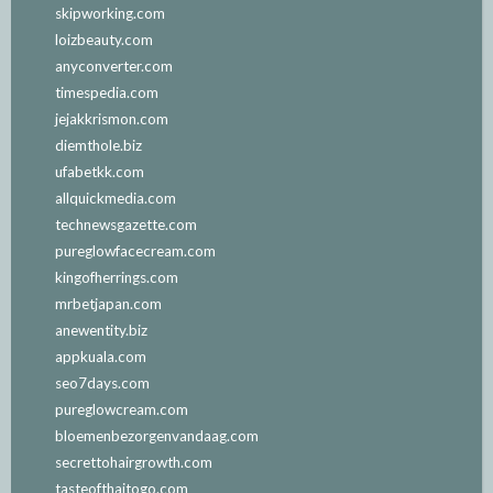
skipworking.com
loizbeauty.com
anyconverter.com
timespedia.com
jejakkrismon.com
diemthole.biz
ufabetkk.com
allquickmedia.com
technewsgazette.com
pureglowfacecream.com
kingofherrings.com
mrbetjapan.com
anewentity.biz
appkuala.com
seo7days.com
pureglowcream.com
bloemenbezorgenvandaag.com
secrettohairgrowth.com
tasteofthaitogo.com