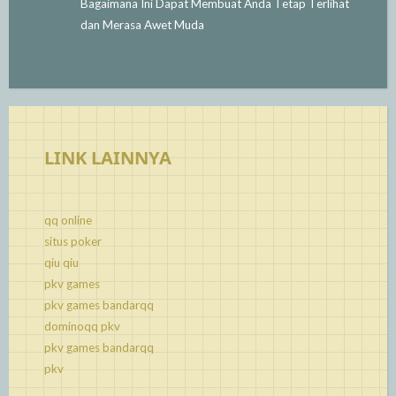
Bagaimana Ini Dapat Membuat Anda Tetap Terlihat
dan Merasa Awet Muda
LINK LAINNYA
qq online
situs poker
qiu qiu
pkv games
pkv games bandarqq
dominoqq pkv
pkv games bandarqq
pkv