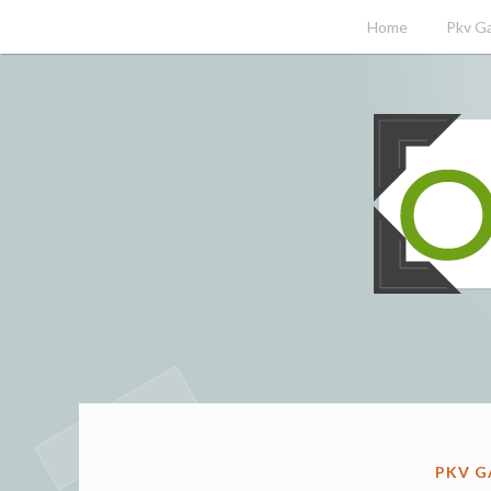
Skip
Home
Pkv G
to
content
Slot Gac
Mainkan slot gacor dengan 
bertr
Mudah
POST
PKV G