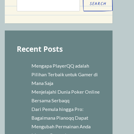
SEARCH
Recent Posts
Mengapa PlayerQQ adalah
Pilihan Terbaik untuk Gamer di
Mana Saja
Menjelajahi Dunia Poker Online
Bersama Serbaqq
Dari Pemula hingga Pro:
Bagaimana Pianoqq Dapat
Mengubah Permainan Anda