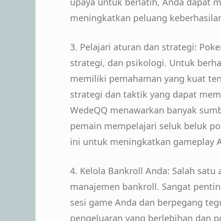
upaya untuk berlatih, Anda dapat
meningkatkan peluang keberhasilan
3. Pelajari aturan dan strategi: Po
strategi, dan psikologi. Untuk berh
memiliki pemahaman yang kuat tent
strategi dan taktik yang dapat me
WedeQQ menawarkan banyak sumb
pemain mempelajari seluk beluk po
ini untuk meningkatkan gameplay 
4. Kelola Bankroll Anda: Salah satu
manajemen bankroll. Sangat penti
sesi game Anda dan berpegang tegu
pengeluaran yang berlebihan dan p