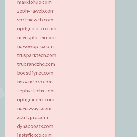
maxxiohub.com
zephyraweb.com
vortexaweb.com
optigeniusco.com
novuspherex.com
novaevopro.com
trusparktech.com
trubrandzhq.com
boostifynet.com
nexventpro.com
zephyrtechx.com
optigoxpert.com
novuswayz.com
actifypro.com
dynaboostx.com
instaflexco.com