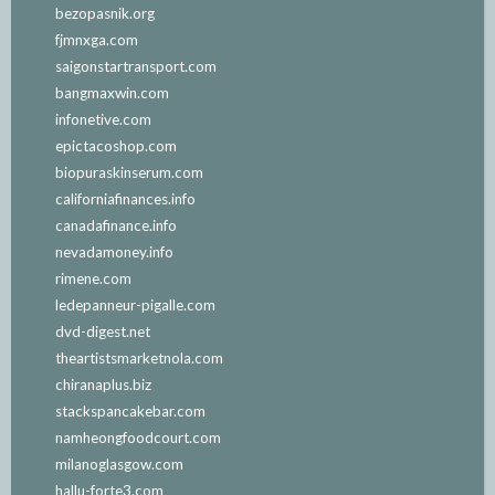
bezopasnik.org
fjmnxga.com
saigonstartransport.com
bangmaxwin.com
infonetive.com
epictacoshop.com
biopuraskinserum.com
californiafinances.info
canadafinance.info
nevadamoney.info
rimene.com
ledepanneur-pigalle.com
dvd-digest.net
theartistsmarketnola.com
chiranaplus.biz
stackspancakebar.com
namheongfoodcourt.com
milanoglasgow.com
hallu-forte3.com