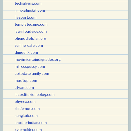
techsilvers.com
ningkatinskill.com
fivsport.com
templatedzine.com
lawinfoadvice.com
phenqdietplan.org
sumnercafe.com
dunetflix.com
movimientoindignados.org
milfxxxpussy.com
uptodatefamily.com
musitop.com
utyam.com
lacostituzioneblog.com
ohyeea.com
zhitiemoe.com
nungkub.com
anotherindian.com
xylemcider.com