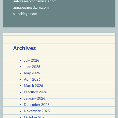
autoresearchchemicals.com
apnabusinesskaro.com
suleckiego.com
Archives
July 2026
June 2026
May 2026
April 2026
March 2026
February 2026
January 2026
December 2025
November 2025
October 2025