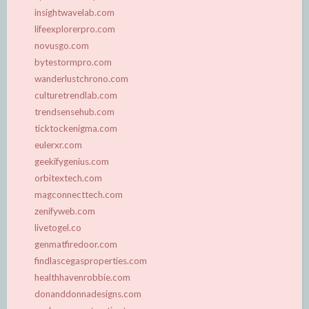
insightwavelab.com
lifeexplorerpro.com
novusgo.com
bytestormpro.com
wanderlustchrono.com
culturetrendlab.com
trendsensehub.com
ticktockenigma.com
eulerxr.com
geekifygenius.com
orbitextech.com
magconnecttech.com
zenifyweb.com
livetogel.co
genmatfiredoor.com
findlascegasproperties.com
healthhavenrobbie.com
donanddonnadesigns.com