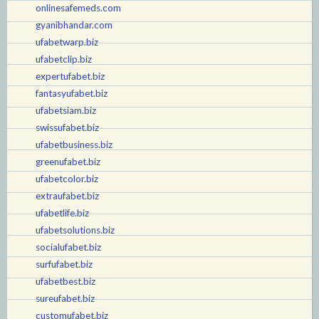
onlinesafemeds.com
gyanibhandar.com
ufabetwarp.biz
ufabetclip.biz
expertufabet.biz
fantasyufabet.biz
ufabetsiam.biz
swissufabet.biz
ufabetbusiness.biz
greenufabet.biz
ufabetcolor.biz
extraufabet.biz
ufabetlife.biz
ufabetsolutions.biz
socialufabet.biz
surfufabet.biz
ufabetbest.biz
sureufabet.biz
customufabet.biz