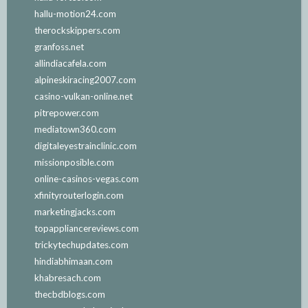
hallu-motion24.com
therockskippers.com
granfoss.net
allindiacafela.com
alpineskiracing2007.com
casino-vulkan-online.net
pitrepower.com
mediatown360.com
digitaleyestrainclinic.com
missionposible.com
online-casinos-vegas.com
xfinityrouterlogin.com
marketingjacks.com
topappliancereviews.com
trickytechupdates.com
hindiabhimaan.com
khabresach.com
thecbdblogs.com