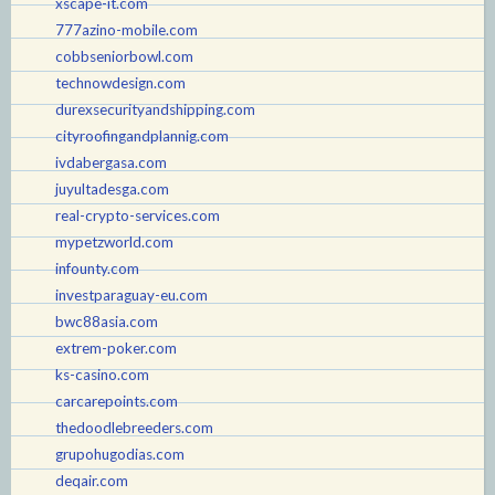
xscape-it.com
777azino-mobile.com
cobbseniorbowl.com
technowdesign.com
durexsecurityandshipping.com
cityroofingandplannig.com
ivdabergasa.com
juyultadesga.com
real-crypto-services.com
mypetzworld.com
infounty.com
investparaguay-eu.com
bwc88asia.com
extrem-poker.com
ks-casino.com
carcarepoints.com
thedoodlebreeders.com
grupohugodias.com
deqair.com