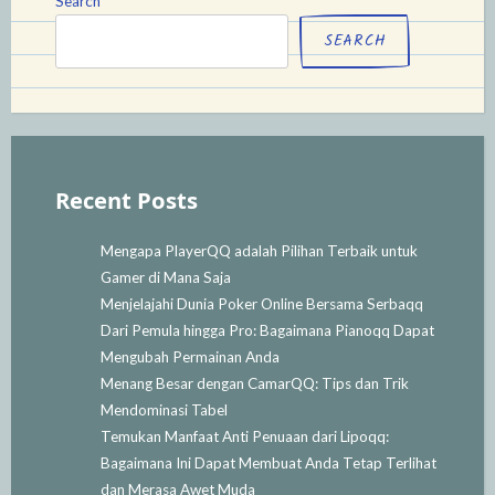
Search
SEARCH
Recent Posts
Mengapa PlayerQQ adalah Pilihan Terbaik untuk
Gamer di Mana Saja
Menjelajahi Dunia Poker Online Bersama Serbaqq
Dari Pemula hingga Pro: Bagaimana Pianoqq Dapat
Mengubah Permainan Anda
Menang Besar dengan CamarQQ: Tips dan Trik
Mendominasi Tabel
Temukan Manfaat Anti Penuaan dari Lipoqq:
Bagaimana Ini Dapat Membuat Anda Tetap Terlihat
dan Merasa Awet Muda