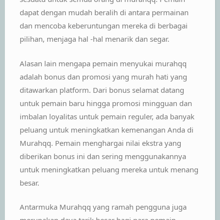
dapat dengan mudah beralih di antara permainan
dan mencoba keberuntungan mereka di berbagai
pilihan, menjaga hal -hal menarik dan segar.
Alasan lain mengapa pemain menyukai murahqq
adalah bonus dan promosi yang murah hati yang
ditawarkan platform. Dari bonus selamat datang
untuk pemain baru hingga promosi mingguan dan
imbalan loyalitas untuk pemain reguler, ada banyak
peluang untuk meningkatkan kemenangan Anda di
Murahqq. Pemain menghargai nilai ekstra yang
diberikan bonus ini dan sering menggunakannya
untuk meningkatkan peluang mereka untuk menang
besar.
Antarmuka Murahqq yang ramah pengguna juga