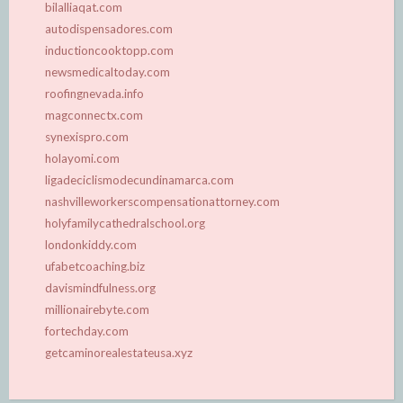
bilalliaqat.com
autodispensadores.com
inductioncooktopp.com
newsmedicaltoday.com
roofingnevada.info
magconnectx.com
synexispro.com
holayomi.com
ligadeciclismodecundinamarca.com
nashvilleworkerscompensationattorney.com
holyfamilycathedralschool.org
londonkiddy.com
ufabetcoaching.biz
davismindfulness.org
millionairebyte.com
fortechday.com
getcaminorealestateusa.xyz