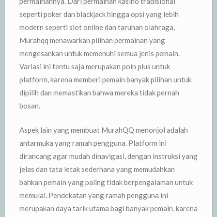
permainannya. Dari permainan kasino tradisional
seperti poker dan blackjack hingga opsi yang lebih
modern seperti slot online dan taruhan olahraga,
Murahqq menawarkan pilihan permainan yang
mengesankan untuk memenuhi semua jenis pemain.
Variasi ini tentu saja merupakan poin plus untuk
platform, karena memberi pemain banyak pilihan untuk
dipilih dan memastikan bahwa mereka tidak pernah
bosan.
Aspek lain yang membuat MurahQQ menonjol adalah
antarmuka yang ramah pengguna. Platform ini
dirancang agar mudah dinavigasi, dengan instruksi yang
jelas dan tata letak sederhana yang memudahkan
bahkan pemain yang paling tidak berpengalaman untuk
memulai. Pendekatan yang ramah pengguna ini
merupakan daya tarik utama bagi banyak pemain, karena