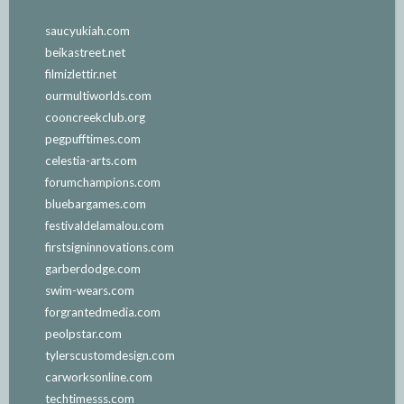
saucyukiah.com
beikastreet.net
filmizlettir.net
ourmultiworlds.com
cooncreekclub.org
pegpufftimes.com
celestia-arts.com
forumchampions.com
bluebargames.com
festivaldelamalou.com
firstsigninnovations.com
garberdodge.com
swim-wears.com
forgrantedmedia.com
peolpstar.com
tylerscustomdesign.com
carworksonline.com
techtimesss.com