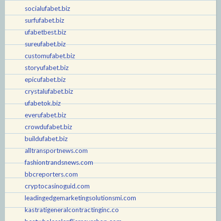
socialufabet.biz
surfufabet.biz
ufabetbest.biz
sureufabet.biz
customufabet.biz
storyufabet.biz
epicufabet.biz
crystalufabet.biz
ufabetok.biz
everufabet.biz
crowdufabet.biz
buildufabet.biz
alltransportnews.com
fashiontrandsnews.com
bbcreporters.com
cryptocasinoguid.com
leadingedgemarketingsolutionsmi.com
kastratigeneralcontractinginc.co