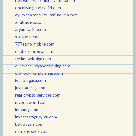
bestwholesalenfljerseysshop.com
openlivinglabdays14.com
ayurvedakonsultti-kari-nokela.com
antitraders.biz
aryanews24.com
xscape-it.com
777azino-mobile.com
cobbseniorbowl.com
technowdesign.com
durexsecurityandshipping.com
cityroofingandplannig.com
ivdabergasa.com
juyultadesga.com
real-crypto-services.com
mypetzworld.com
infounty.com
investparaguay-eu.com
bwc88asia.com
extrem-poker.com