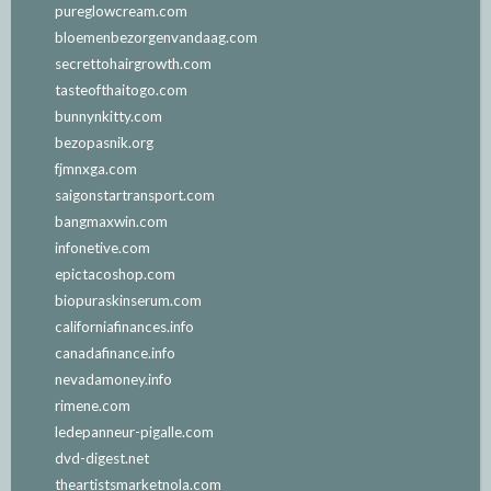
pureglowcream.com
bloemenbezorgenvandaag.com
secrettohairgrowth.com
tasteofthaitogo.com
bunnynkitty.com
bezopasnik.org
fjmnxga.com
saigonstartransport.com
bangmaxwin.com
infonetive.com
epictacoshop.com
biopuraskinserum.com
californiafinances.info
canadafinance.info
nevadamoney.info
rimene.com
ledepanneur-pigalle.com
dvd-digest.net
theartistsmarketnola.com