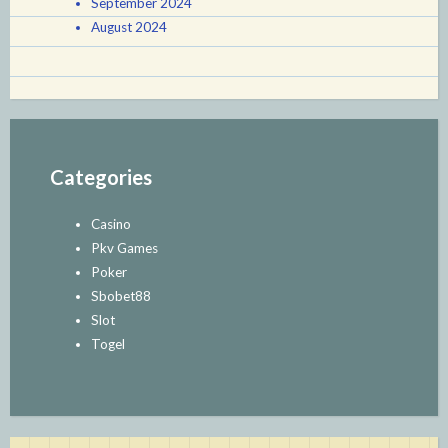
September 2024
August 2024
Categories
Casino
Pkv Games
Poker
Sbobet88
Slot
Togel