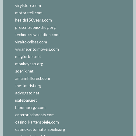
virylstore.com
motorstell.com
health150years.com
prescriptions-drug.org
technocrewsolution.com
viraltokvibes.com
vivianebritoimoveis.com
magforbes.net
monkeycap.org
sdenix.net
amarinhillcrest.com
the-tourist.org
advogato.net
isafebag.net
bloombergz.com
enterpriseboosts.com
casino-kartenspiele.com
casino-automatenspiele.org