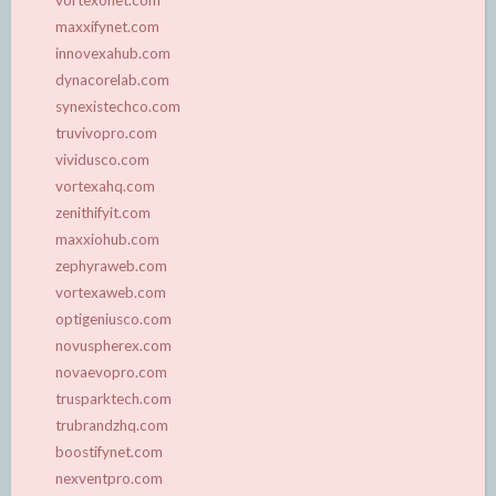
maxxifynet.com
innovexahub.com
dynacorelab.com
synexistechco.com
truvivopro.com
vividusco.com
vortexahq.com
zenithifyit.com
maxxiohub.com
zephyraweb.com
vortexaweb.com
optigeniusco.com
novuspherex.com
novaevopro.com
trusparktech.com
trubrandzhq.com
boostifynet.com
nexventpro.com