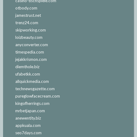
casino-tischspiele.com
otbody.com
jamestrust.net
trenz24.com
skipworking.com
loizbeauty.com
anyconverter.com
timespedia.com
jejakkrismon.com
diemthole.biz
ufabetkk.com
allquickmedia.com
technewsgazette.com
pureglowfacecream.com
kingofherrings.com
mrbetjapan.com
anewentity.biz
appkuala.com
seo7days.com