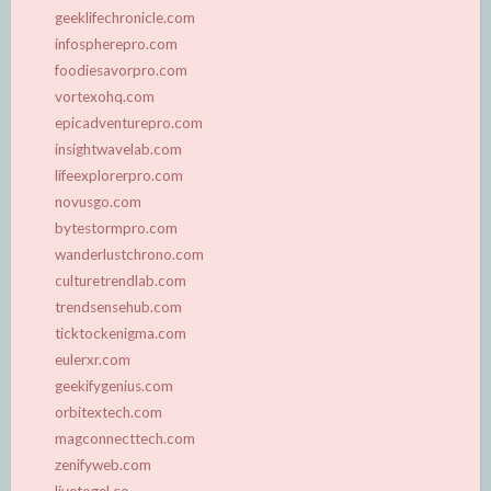
geeklifechronicle.com
infospherepro.com
foodiesavorpro.com
vortexohq.com
epicadventurepro.com
insightwavelab.com
lifeexplorerpro.com
novusgo.com
bytestormpro.com
wanderlustchrono.com
culturetrendlab.com
trendsensehub.com
ticktockenigma.com
eulerxr.com
geekifygenius.com
orbitextech.com
magconnecttech.com
zenifyweb.com
livetogel.co