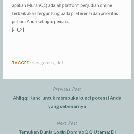
apakah MurahQQ adalah platform perjudian online
terbaik akan tergantung pada preferensi dan prioritas
pribadi Anda sebagai pemain.
[ad_2]
pkv games
,
slot
TAGGED:
Previous Post
Post
Ahliqq: Kunci untuk membuka kunci potensi Anda
navigation
yang sebenarnya
Next Post
Temukan Dunia Login DominoQQ Utama: Di