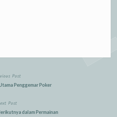
vious Post
 Utama Penggemar Poker
ext Post
Berikutnya dalam Permainan