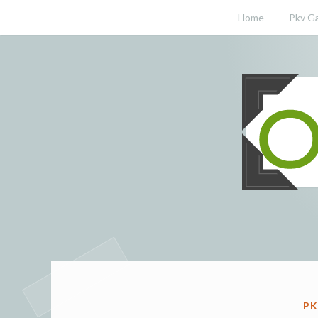
Skip
Home
Pkv G
to
content
Mainkan slot gacor dengan 
Slot Ga
bertr
Mudah
PO
PK