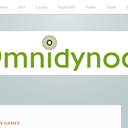
ames
Slot
Casino
Sbobet88
Poker
Togel
deposit pulsa untuk cara mudah dan
cor Deposit P
ansaksi dan peluang besar untuk mera
 dan Cepat
STED
V GAMES