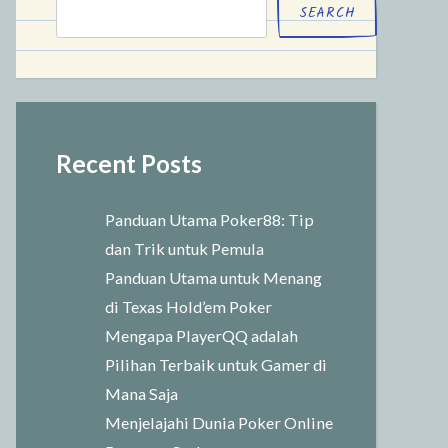
SEARCH
Recent Posts
Panduan Utama Poker88: Tip
dan Trik untuk Pemula
Panduan Utama untuk Menang
di Texas Hold’em Poker
Mengapa PlayerQQ adalah
Pilihan Terbaik untuk Gamer di
Mana Saja
Menjelajahi Dunia Poker Online