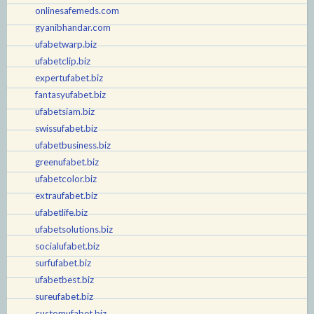
onlinesafemeds.com
gyanibhandar.com
ufabetwarp.biz
ufabetclip.biz
expertufabet.biz
fantasyufabet.biz
ufabetsiam.biz
swissufabet.biz
ufabetbusiness.biz
greenufabet.biz
ufabetcolor.biz
extraufabet.biz
ufabetlife.biz
ufabetsolutions.biz
socialufabet.biz
surfufabet.biz
ufabetbest.biz
sureufabet.biz
customufabet.biz