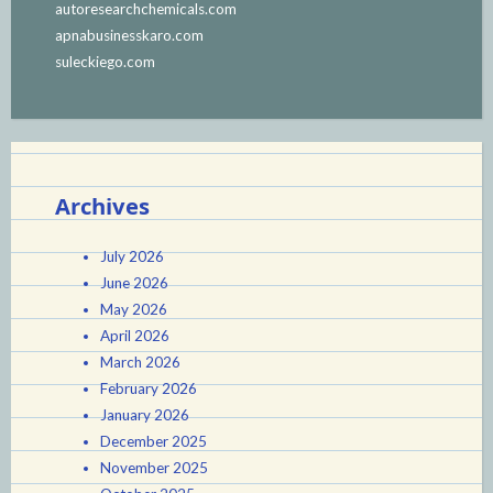
autoresearchchemicals.com
apnabusinesskaro.com
suleckiego.com
Archives
July 2026
June 2026
May 2026
April 2026
March 2026
February 2026
January 2026
December 2025
November 2025