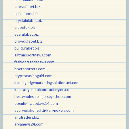
storyufabet.biz
epicufabet.biz
crystalufabet.biz
ufabetok.biz
everufabet.biz
crowdufabet.biz
buildufabet.biz
alltransportnews.com
fashiontrandsnews.com
bbcreporters.com
cryptocasinoguid.com
leadingedgemarketingsolutionsmi.com
kastratigeneralcontractinginc.co
bestwholesalenfljerseysshop.com
openlivinglabdays14.com
ayurvedakonsultti-kari-nokela.com
antitraders.biz
aryanews24.com