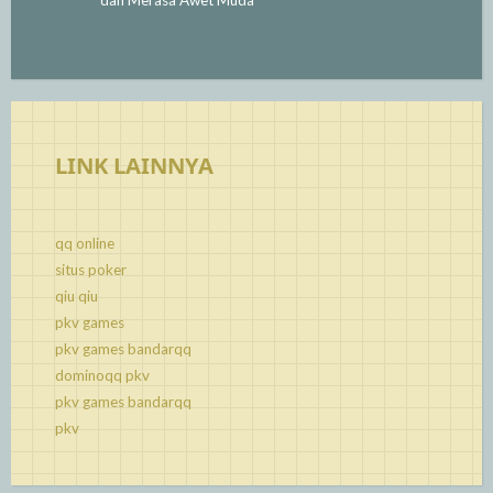
LINK LAINNYA
qq online
situs poker
qiu qiu
pkv games
pkv games bandarqq
dominoqq pkv
pkv games bandarqq
pkv