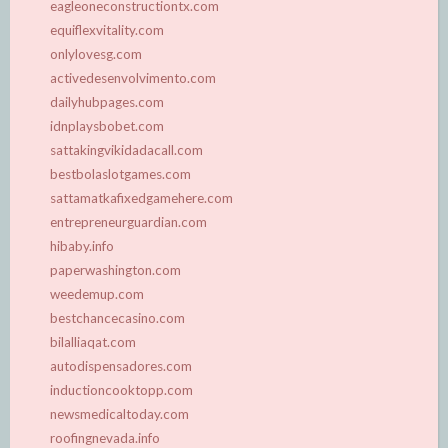
eagleoneconstructiontx.com
equiflexvitality.com
onlylovesg.com
activedesenvolvimento.com
dailyhubpages.com
idnplaysbobet.com
sattakingvikidadacall.com
bestbolaslotgames.com
sattamatkafixedgamehere.com
entrepreneurguardian.com
hibaby.info
paperwashington.com
weedemup.com
bestchancecasino.com
bilalliaqat.com
autodispensadores.com
inductioncooktopp.com
newsmedicaltoday.com
roofingnevada.info