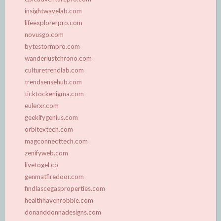
insightwavelab.com
lifeexplorerpro.com
novusgo.com
bytestormpro.com
wanderlustchrono.com
culturetrendlab.com
trendsensehub.com
ticktockenigma.com
eulerxr.com
geekifygenius.com
orbitextech.com
magconnecttech.com
zenifyweb.com
livetogel.co
genmatfiredoor.com
findlascegasproperties.com
healthhavenrobbie.com
donanddonnadesigns.com