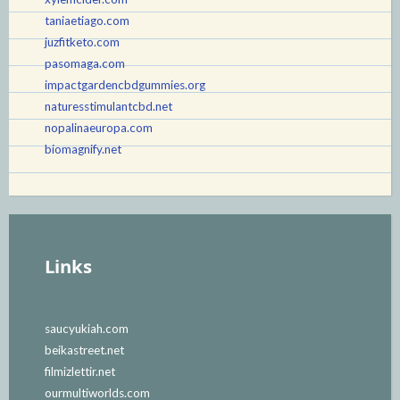
taniaetiago.com
juzfitketo.com
pasomaga.com
impactgardencbdgummies.org
naturesstimulantcbd.net
nopalinaeuropa.com
biomagnify.net
Links
saucyukiah.com
beikastreet.net
filmizlettir.net
ourmultiworlds.com