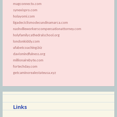
magconnectx.com
synexispro.com
holayomi.com
ligadeciclismodecundinamarca.com
nashvilleworkerscompensationattorney.com
holyfamilycathedralschool.org
londonkiddy.com
ufabetcoaching.biz
davismindfulness.org
millionairebyte.com
fortechday.com
getcaminorealestateusa.xyz
Links