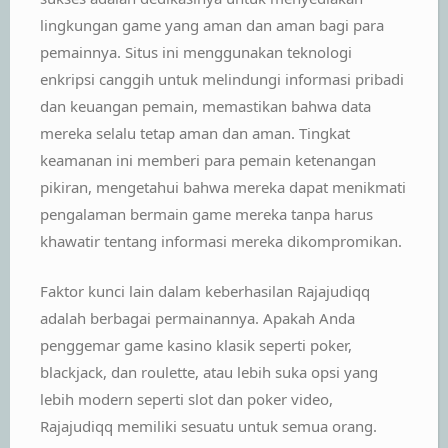
lingkungan game yang aman dan aman bagi para
pemainnya. Situs ini menggunakan teknologi
enkripsi canggih untuk melindungi informasi pribadi
dan keuangan pemain, memastikan bahwa data
mereka selalu tetap aman dan aman. Tingkat
keamanan ini memberi para pemain ketenangan
pikiran, mengetahui bahwa mereka dapat menikmati
pengalaman bermain game mereka tanpa harus
khawatir tentang informasi mereka dikompromikan.
Faktor kunci lain dalam keberhasilan Rajajudiqq
adalah berbagai permainannya. Apakah Anda
penggemar game kasino klasik seperti poker,
blackjack, dan roulette, atau lebih suka opsi yang
lebih modern seperti slot dan poker video,
Rajajudiqq memiliki sesuatu untuk semua orang.