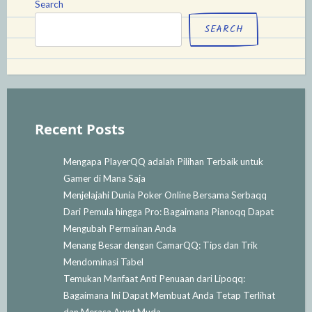
Search
SEARCH
Recent Posts
Mengapa PlayerQQ adalah Pilihan Terbaik untuk
Gamer di Mana Saja
Menjelajahi Dunia Poker Online Bersama Serbaqq
Dari Pemula hingga Pro: Bagaimana Pianoqq Dapat
Mengubah Permainan Anda
Menang Besar dengan CamarQQ: Tips dan Trik
Mendominasi Tabel
Temukan Manfaat Anti Penuaan dari Lipoqq:
Bagaimana Ini Dapat Membuat Anda Tetap Terlihat
dan Merasa Awet Muda